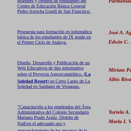
Parménide
boletines y créditos de estudiantes del
Centro de Educación Básica General
Pedro Arrocha Graell de San Francisco.
Propuesta para formación en informática
José A. A
básica de los estudiantes de IX grado en
Edwin C. 
el Primer Ciclo de Atalaya.
Diseño, Desarrollo y Publicación de un
Web Educativos de tipo informativo
Miriam Pé
sobre el Proyecto Agroecotutrútico. (
La
Albis Riva
Soledad Resort
) en Cerro Largo de La
Soledad en Santiago de Veraguas.
"Capacitación a los empleados del Área
Yuriela A
Administrativa del Colegio Secundario
Mariano Prado Araúz, Distrito de
Marla I. V
NatEen el adecuado uso y
aprovechamiento de los recursos de la