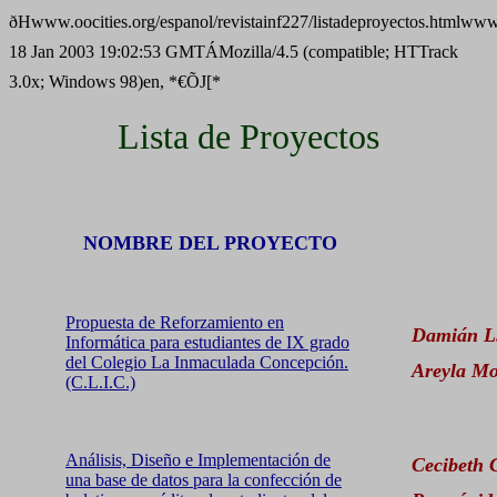
ðHwww.oocities.org/espanol/revistainf227/listadeproyectos.htmlwww
18 Jan 2003 19:02:53 GMTÁMozilla/4.5 (compatible; HTTrack
3.0x; Windows 98)en, *€ÕJ[*
Lista de Proyectos
NOMBRE DEL PROYECTO
Propuesta de Reforzamiento en
Damián L.
Informática para estudiantes de IX grado
del Colegio La Inmaculada Concepción.
Areyla Mo
(C.L.I.C.)
Análisis, Diseño e Implementación de
Cecibeth 
una base de datos para la confección de