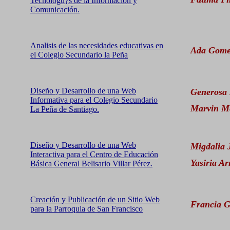
Tecnologú}s de la Información y
Comunicación.
Analisis de las necesidades educativas en
Ada Gome
el Colegio Secundario la Peña
Diseño y Desarrollo de una Web
Generosa
Informativa para el Colegio Secundario
Marvin M
La Peña de Santiago.
Diseño y Desarrollo de una Web
Migdalia 
Interactiva para el Centro de Educación
Yasiria Ar
Básica General Belisario Villar Pérez.
Creación y Publicación de un Sitio Web
Francia G
para la Parroquia de San Francisco