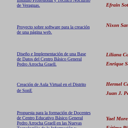
Instituto Profesional y Técnico Nocturno
Efrain Sot
de Veraguas.
Nixon San
Proyecto sobre software para la creación
de una página web.
Diseño e Implementación de una Base
Liliana Ca
de Datos del Centro Básico General
Enrique S
Pedro Arrocha Graell.
Hermel C
Creación de Aula Virtual en el Distrito
de SonE
Juan J. P
Propuesta para la formación de Docentes
de Centro Educativo Básico General
Yael More
Pedro Arrocha Graell en las Nuevas
Fátima Pi