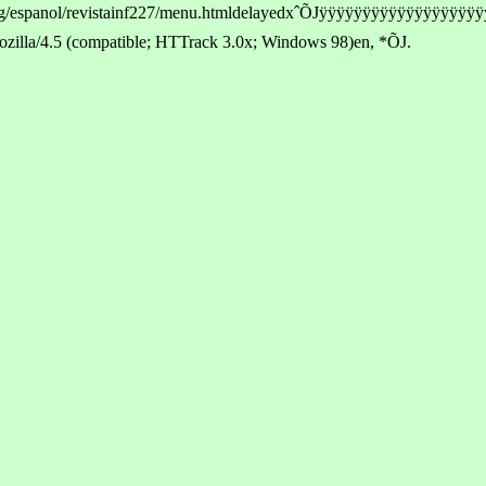
g/espanol/revistainf227/menu.htmldelayedxˆÕJÿÿÿÿÿÿÿÿÿÿÿÿÿÿÿÿÿÿÿÿÈ
la/4.5 (compatible; HTTrack 3.0x; Windows 98)en, *ÕJ.