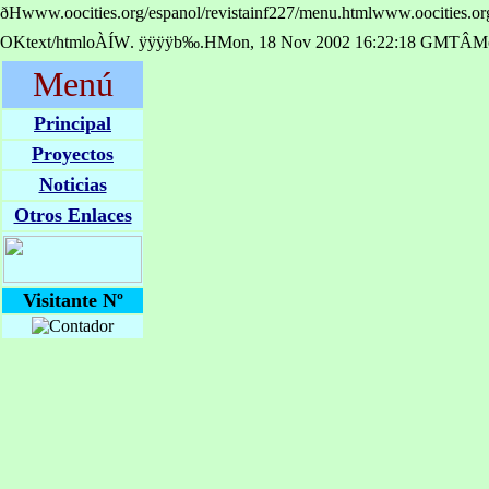
ðHwww.oocities.org/espanol/revistainf227/menu.htmlwww.oocities.or
OKtext/htmloÀÍW. ÿÿÿÿb‰.HMon, 18 Nov 2002 16:22:18 GMTÂMozil
Menú
Principal
Proyectos
Noticias
Otros Enlaces
Visitante Nº