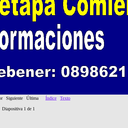
ior Siguiente Última
Índice
Texto
Diapositiva 1 de 1