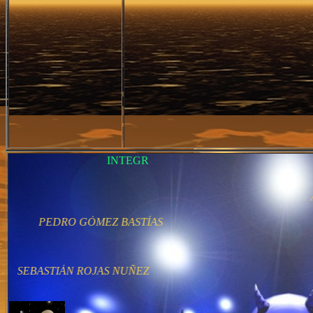
INTEGRANTES :
ANDRÉS
PEDRO GÓMEZ BASTÍAS
AN
SEBASTIÁN ROJAS NUÑEZ