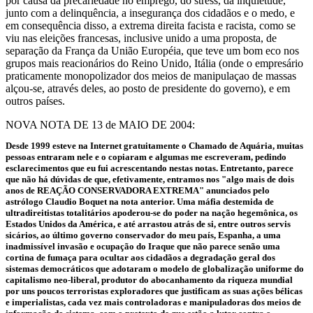
por causa da precariedade no emprego, do stress, da inquietude,
junto com a delinquência, a insegurança dos cidadãos e o medo, e
em consequência disso, a extrema direita facista e racista, como se
viu nas eleições francesas, inclusive unido a uma proposta, de
separação da França da União Européia, que teve um bom eco nos
grupos mais reacionários do Reino Unido, Itália (onde o empresário
praticamente monopolizador dos meios de manipulaçao de massas
alçou-se, através deles, ao posto de presidente do governo), e em
outros países.
NOVA NOTA DE 13 de MAIO DE 2004:
Desde 1999 esteve na Internet gratuitamente o Chamado de Aquária, muitas
pessoas entraram nele e o copiaram e algumas me escreveram, pedindo
esclarecimentos que eu fui acrescentando nestas notas. Entretanto, parece
que não há dúvidas de que, efetivamente, entramos nos "algo mais de dois
anos de REAÇÃO CONSERVADORA EXTREMA" anunciados pelo
astrólogo Claudio Boquet na nota anterior. Uma máfia destemida de
ultradireitistas totalitários apoderou-se do poder na nação hegemônica, os
Estados Unidos da América, e até arrastou atrás de si, entre outros servis
sicários, ao último governo conservador do meu país, Espanha, a uma
inadmissível invasão e ocupação do Iraque que não parece senão uma
cortina de fumaça para ocultar aos cidadãos a degradação geral dos
sistemas democráticos que adotaram o modelo de globalização uniforme do
capitalismo neo-liberal, produtor do abocanhamento da riqueza mundial
por uns poucos terroristas exploradores que justificam as suas ações bélicas
e imperialistas, cada vez mais controladoras e manipuladoras dos meios de