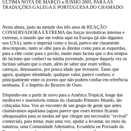
ÚLTIMA NOTA DE MARÇO a JUNHO 2005, PARA AS
TRADUÇÕES GALEGA E PORTUGUESA DO CHAMADO:
Nesta altura, justo na metade dos três anos de REAÇÃO
CONSERVADORA EXTREMA das forças involutivas internas e
externas, o mundo que me rodeia aqui na Europa (já não digamos
nos USA), tanto o imperial como o local, parece-me claramente
descomposto, tanto se olhe para às direitas como para as esquerdas,
para a elite como para o povão, muito mais facista que o dos tempos
do facismo que conheci na minha juventude, porque daquela vez os
facistas sabiam que o eram, além de saber que eram velhos,
carroças, dinossauros, por pouca idade que tivessem. Tanto que
agora, qualquer identidade, qualquer valor, parece confuso, e
principalmente entre os jovens que não podem confiar em referência
nenhuma. É o Império do Bezerro de Ouro.
Disponho-me a partir de novo para a América Tropical, longe das
medíocres e insensíveis rotinas do chamado Primeiro Mundo, tão
cobiçadas fora. Vou ao encontro de um grupo de gente que antes
chamávamos aquáriana (agora parece que esses termos ficaram
ultrapassados para as modas até que chegue um necessário "revival"
comercial), para tentar, mais uma vez, ajudar a levantar, no meio da
natureza, uma Comunidade Alternativa, Ecoaldeia ou Povoado da