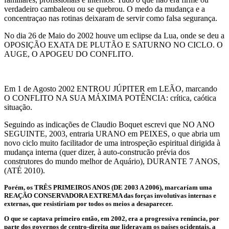
verdadeiro cambaleou ou se quebrou. O medo da mudança e a
concentraçao nas rotinas deixaram de servir como falsa segurança.
No dia 26 de Maio do 2002 houve um eclipse da Lua, onde se deu a
OPOSIÇÃO EXATA DE PLUTÃO E SATURNO NO CICLO. O
AUGE, O APOGEU DO CONFLITO.
Em 1 de Agosto 2002 ENTROU JÚPITER em LEÃO, marcando
O CONFLITO NA SUA MÁXIMA POTÊNCIA: crítica, caótica
situação.
Seguindo as indicações de Claudio Boquet escrevi que NO ANO
SEGUINTE, 2003, entraria URANO em PEIXES, o que abria um
novo ciclo muito facilitador de uma introspeção espiritual dirigida à
mudança interna (quer dizer, à auto-construcão prévia dos
construtores do mundo melhor de Aquário), DURANTE 7 ANOS,
(ATÉ 2010).
Porém, os TRÊS PRIMEIROS ANOS (DE 2003 A 2006), marcaríam uma
REAÇÃO CONSERVADORA EXTREMA das forças involutivas internas e
externas, que resistiriam por todos os meios a desaparecer.
O que se captava primeiro então, em 2002, era a progressiva renúncia, por
parte dos governos de centro-direita que lideravam os países ocidentais, a