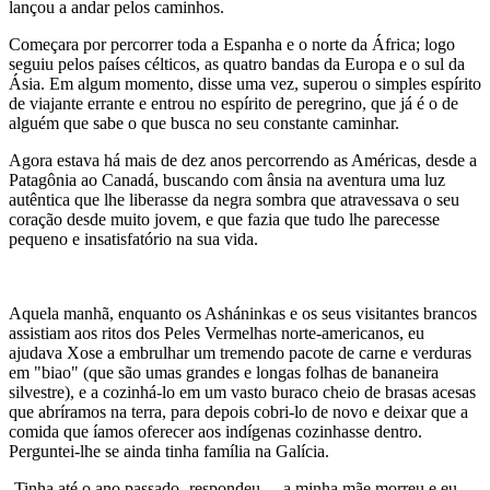
lançou a andar pelos caminhos.
Começara por percorrer toda a Espanha e o norte da África; logo
seguiu pelos países célticos, as quatro bandas da Europa e o sul da
Ásia. Em algum momento, disse uma vez, superou o simples espírito
de viajante errante e entrou no espírito de peregrino, que já é o de
alguém que sabe o que busca no seu constante caminhar.
Agora estava há mais de dez anos percorrendo as Américas, desde a
Patagônia ao Canadá, buscando com ânsia na aventura uma luz
autêntica que lhe liberasse da negra sombra que atravessava o seu
coração desde muito jovem, e que fazia que tudo lhe parecesse
pequeno e insatisfatório na sua vida.
Aquela manhã, enquanto os Asháninkas e os seus visitantes brancos
assistiam aos ritos dos Peles Vermelhas norte-americanos, eu
ajudava Xose a embrulhar um tremendo pacote de carne e verduras
em "biao" (que são umas grandes e longas folhas de bananeira
silvestre), e a cozinhá-lo em um vasto buraco cheio de brasas acesas
que abríramos na terra, para depois cobri-lo de novo e deixar que a
comida que íamos oferecer aos indígenas cozinhasse dentro.
Perguntei-lhe se ainda tinha família na Galícia.
-Tinha até o ano passado -respondeu -...a minha mãe morreu e eu