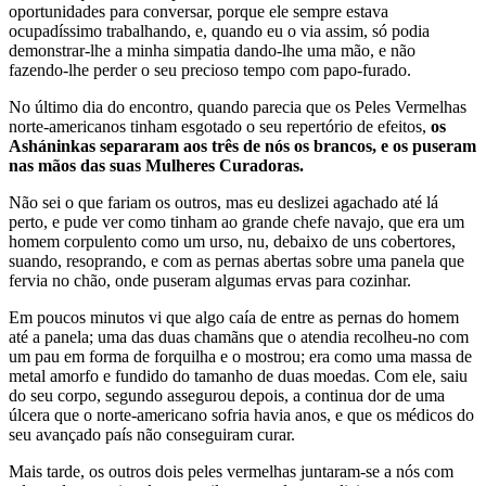
oportunidades para conversar, porque ele sempre estava
ocupadíssimo trabalhando, e, quando eu o via assim, só podia
demonstrar-lhe a minha simpatia dando-lhe uma mão, e não
fazendo-lhe perder o seu precioso tempo com papo-furado.
No último dia do encontro, quando parecia que os Peles Vermelhas
norte-americanos tinham esgotado o seu repertório de efeitos,
os
Asháninkas separaram aos três de nós os brancos, e os puseram
nas mãos das suas Mulheres Curadoras.
Não sei o que fariam os outros, mas eu deslizei agachado até lá
perto, e pude ver como tinham ao grande chefe navajo, que era um
homem corpulento como um urso, nu, debaixo de uns cobertores,
suando, resoprando, e com as pernas abertas sobre uma panela que
fervia no chão, onde puseram algumas ervas para cozinhar.
Em poucos minutos vi que algo caía de entre as pernas do homem
até a panela; uma das duas chamãns que o atendia recolheu-no com
um pau em forma de forquilha e o mostrou; era como uma massa de
metal amorfo e fundido do tamanho de duas moedas. Com ele, saiu
do seu corpo, segundo assegurou depois, a continua dor de uma
úlcera que o norte-americano sofria havia anos, e que os médicos do
seu avançado país não conseguiram curar.
Mais tarde, os outros dois peles vermelhas juntaram-se a nós com