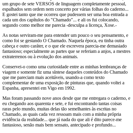
um grupo de sete VERSOS de linguagem completamente pessoal,
espalhados sem ordem nem concerto por várias folhas do caderno...
E gostei tanto que me ocorreu que pudessem ser uma boa entrada a
cada um dos capítulos do "Chamado"... e ali os fui colocando,
segundo como melhor me parecia -desculpa a licença, Xose.-
As notas serviram-me para entender um pouco o seu pensamento, e
como foi se gestando O Chamado. Naquela época, eu tinha outra
cabeça e outro caráter, e o que ele escrevera parecia-me demasiado
fantasioso; especialmente as partes que se referiam a anjos, a mestres
extraterrenos ou à evolução dos animais.
Conservei-o como uma curiosidade entre as minhas lembranças de
viagem e somente fiz uma síntese daqueles conteúdos do Chamado
que me pareciam mais aceitáveis, usando-a como texto
complementar de uma exposição de pinturas que, quando voltei a
Espanha, apresentei em Vigo em 1992.
Mas foram passando nove anos desde que me entregara o caderno, e
eu chegando aos quarenta e sete, e fui encontrando tantas coisas
raras pelo mundo, muitas delas tão semelhantes às escritas no
Chamado, as quais cada vez ressoam mais com a minha própria
evidência da realidade... que já nada do que ali é dito parece-me
fantasioso, senão mais bem sensato, antecipado e profundo...