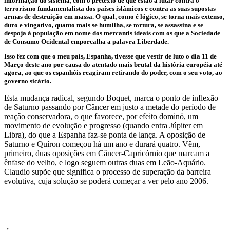
informação do sistema, com o pretexto de que estão a lutar contra o
terrorismo fundamentalista dos países islâmicos e contra as suas supostas
armas de destruição em massa. O qual, como é lógico, se torna mais extenso,
duro e vingativo, quanto mais se humilha, se tortura, se assassina e se
despoja à população em nome dos mercantis ideais com os que a Sociedade
de Consumo Ocidental emporcalha a palavra Liberdade.
Isso fez com que o meu país, Espanha, tivesse que vestir de luto o dia 11 de
Março deste ano por causa do atentado mais brutal da história européia até
agora, ao que os espanhóis reagiram retirando do poder, com o seu voto, ao
governo sicário.
Esta mudança radical, segundo Boquet, marca o ponto de inflexão
de Saturno passando por Câncer em justo a metade do período de
reação conservadora, o que favorece, por efeito dominó, um
movimento de evolução e progresso (quando entra Júpiter em
Libra), do que a Espanha faz-se ponta de lança. A oposição de
Saturno e Quíron começou há um ano e durará quatro. Vêm,
primeiro, duas oposições em Câncer-Capricórnio que marcam a
ênfase do velho, e logo seguem outras duas em Leão-Aquário.
Claudio supõe que significa o processo de superação da barreira
evolutiva, cuja solução se poderá começar a ver pelo ano 2006.