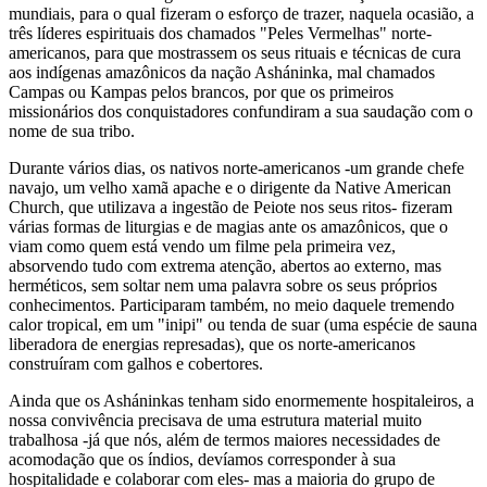
mundiais, para o qual fizeram o esforço de trazer, naquela ocasião, a
três líderes espirituais dos chamados "Peles Vermelhas" norte-
americanos, para que mostrassem os seus rituais e técnicas de cura
aos indígenas amazônicos da nação Asháninka, mal chamados
Campas ou Kampas pelos brancos, por que os primeiros
missionários dos conquistadores confundiram a sua saudação com o
nome de sua tribo.
Durante vários dias, os nativos norte-americanos -um grande chefe
navajo, um velho xamã apache e o dirigente da Native American
Church, que utilizava a ingestão de Peiote nos seus ritos- fizeram
várias formas de liturgias e de magias ante os amazônicos, que o
viam como quem está vendo um filme pela primeira vez,
absorvendo tudo com extrema atenção, abertos ao externo, mas
herméticos, sem soltar nem uma palavra sobre os seus próprios
conhecimentos. Participaram também, no meio daquele tremendo
calor tropical, em um "inipi" ou tenda de suar (uma espécie de sauna
liberadora de energias represadas), que os norte-americanos
construíram com galhos e cobertores.
Ainda que os Asháninkas tenham sido enormemente hospitaleiros, a
nossa convivência precisava de uma estrutura material muito
trabalhosa -já que nós, além de termos maiores necessidades de
acomodação que os índios, devíamos corresponder à sua
hospitalidade e colaborar com eles- mas a maioria do grupo de