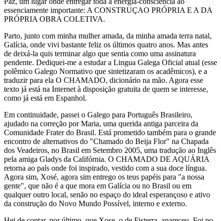
Paz, um lugar onde entregar toda a energia-consciência ao
essenciamente importante: A CONSTRUÇAO PRÓPRIA E A DA
PRÓPRIA OBRA COLETIVA.
Parto, junto com minha mulher amada, da minha amada terra natal,
Galícia, onde vivi bastante feliz os últimos quatro anos. Mas antes
de deixá-la quis terminar algo que sentia como uma assinatura
pendente. Dediquei-me a estudar a Lingua Galega Oficial atual (esse
polêmico Galego Normativo que sintetizaram os acadêmicos), e a
traduzir para ela O CHAMADO, dicionário na mão. Agora esse
texto já está na Internet à disposição gratuita de quem se interesse,
como já está em Espanhol.
Em continuidade, passei o Galego para Português Brasileiro,
ajudado na correção por Maria, uma querida antiga parceira da
Comunidade Frater do Brasil. Está prometido também para o grande
encontro de alternativos do "Chamado do Beija Flor" na Chapada
dos Veadeiros, no Brasil em Setembro 2005, uma tradução ao Inglês
pela amiga Gladys da Califórnia. O CHAMADO DE AQUÁRIA
retorna ao país onde foi inspirado, vestido com a sua doce língua.
Agora sim, Xosé, agora sim entrego os teus papéis para "a nossa
gente", que não é a que mora em Galícia ou no Brasil ou em
qualquer outro local, senão no espaço do ideal esperançoso e ativo
da construção do Novo Mundo Possível, interno e externo.
Hei de contar, por último, que Xose, o de Fisterra, apareceu. Foi no