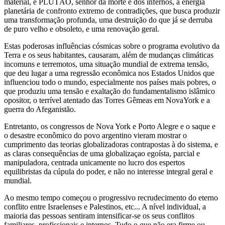
material, e PLUTÃO, senhor da morte e dos infernos, a energia
planetária de confronto extremo de contradições, que busca produzir
uma transformação profunda, uma destruição do que já se derruba
de puro velho e obsoleto, e uma renovação geral.
Estas poderosas influências cósmicas sobre o programa evolutivo da
Terra e os seus habitantes, causaram, além de mudanças climáticas
incomuns e terremotos, uma situação mundial de extrema tensão,
que deu lugar a uma regressão econômica nos Estados Unidos que
influenciou todo o mundo, especialmente nos países mais pobres, o
que produziu uma tensão e exaltação do fundamentalismo islâmico
opositor, o terrível atentado das Torres Gêmeas em NovaYork e a
guerra do Afeganistão.
Entretanto, os congressos de Nova York e Porto Alegre e o saque e
o desastre econômico do povo argentino vieram mostrar o
cumprimento das teorias globalizadoras contrapostas à do sistema, e
as claras consequências de uma globalizaçao egoísta, parcial e
manipuladora, centrada unicamente no lucro dos espertos
equilibristas da cúpula do poder, e não no interesse integral geral e
mundial.
Ao mesmo tempo começou o progressivo recrudecimento do eterno
conflito entre Israelenses e Palestinos, etc... A nível individual, a
maioria das pessoas sentiram intensificar-se os seus conflitos
familiares, profissionais e internos. Tudo o que não era firme ou