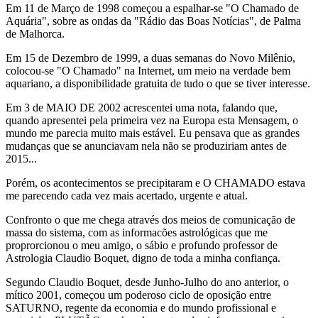
Em 11 de Março de 1998 começou a espalhar-se "O Chamado de
Aquária", sobre as ondas da "Rádio das Boas Notícias", de Palma
de Ma
lhorca.
Em 15 de Dezembro de 1999, a duas semanas do Novo Milênio,
colocou-se "O Chamado" na Internet, um meio na verdade bem
aquariano, a disponibilidade gratuita de tudo o que se tiver interesse.
Em 3 de MAIO DE 2002 acrescentei uma nota, falando que,
quando apresentei pela primeira vez na Europa esta Mensagem, o
mundo me parecia muito mais estável. Eu pensava que as grandes
mudanças que se anunciavam nela não se produziriam antes de
2015...
Porém, os acontecimentos se precipitaram e O CHAMADO estava
me parecendo cada vez mais acertado, urgente e atual.
Confronto o que me chega através dos meios de comunicação de
massa do sistema, com as informacões astrológicas que me
proprorcionou o meu amigo, o sábio e profundo professor de
Astrologia Claudio Boquet, digno de toda a minha confiança.
Segundo Claudio Boquet, desde Junho-Julho do ano anterior, o
mítico 2001, começou um poderoso ciclo de oposição entre
SATURNO, regente da economia e do mundo profissional e