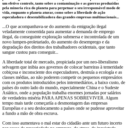
um efetivo controle, tanto sobre a contaminação e as guerras produzidas
pela minoria rica do planeta para perpetuar o seu irresponsável modo de
vida, enquanto o planeta aturar, como sobre a liberdade de ação
especuladora e desestabilizadora das grandes empresas multinacionais...
...O que acompanhava-se do aumento da emigração ilegal
veladamente consentida para aumentar a demanda de
emprego
ilegal,
da conseguinte exploração submersa e incontrolada de um
novo lumpen-proletariado, do aumento do desemprego e da
degradação dos direitos dos trabalhadores ocidentais, que tanto
sangue custou para conseguir...
A liberdade total de mercado, propiciada por um neo-liberalismo
selvagem que inibia aos governos de colocar barreiras à temeridade
cobiçosa e inconsciente dos especuladores, destruía a ecología e as
classes médias, ao não poderem competir os pequenos empresários
com os produtos introduzidos pelos intermediários, a baixo custo, de
países do outro lado do mundo, especialmente China e o Sudeste
Asiático, onde a população trabalha enormes jornadas por salários
de verdadeira miséria PARA APENAS SOBREVIVER. Algum
tempo mais tarde começariía a desmontagem das empresas
Européias e a seu deslocamento a países onde se pudesse aproveitar
a fundo a mão de obra escrava.
Com isso aumentava o mal estar do cidadão ante um futuro incerto