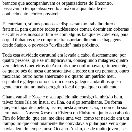
brancos que acompanhavam os organizadores do Encontro,
passavam o tempo absorvendo a máxima quantidade de
conhecimento teórico possível.
E, entretanto, só uns poucos se dispuseram ao trabalho duro e
fraternal, para que nós todos pudéssemos comer, dormir em cobertas
e acolher aos nossos anfitriões com alguns banquetes coletivos, para
o qual tínhamos que comprar e transportar alimentos e bagagens
desde Satipo, o povoado "civilizado" mais próximo.
Toda esta atividade estrutural era levada a cabo, discretamente, por
quatro pessoas, que se multiplicavam, conseguindo milagres; quatro
verdadeiros Guerreiros do Arco Íris que conformavam, firmemente,
os quatro pés da mesa que sustentava a todos: um era peruano, outro
mexicano, outro norte-americano e o quarto um patrício meu,
espanhol e galego como eu, um desses galegos andarilhos que a
gente encontra no mais peregrino local de qualquer continente.
Chamavam-lhe Xose e o seu apelido não consigo lembrá-lo bem,
talvez fosse Isla ou Ínsua, ou Ilha, ou algo semelhante. De forma
que, em lugar de apelido, usarei, nesta apresentação, o nome da sua
terra natal... Nasceu Xose em Fisterra ou Finisterre, junto ao cabo do
Fim do Mundo, que era, me disse uma vez, como ter nascido em um
trampolim que continuamente lhe convidava a pular para ver o que
havia além do tempestuoso Oceano. Assim, desde muito jovem, se