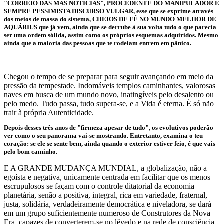
"CORREIO DAS MÁS NOTÍCIAS", PROCEDENTE DO MANIPULADOR E
SEMPRE PESSIMISTA DISCURSO VULGAR, esse que se exprime através
dos meios de massa do sistema, CHEIOS DE FÉ NO MUNDO MELHOR DE
AQUÁRIUS que já vem, ainda que se derrube à sua volta tudo o que parecía
ser uma ordem sólida, assim como os próprios esquemas adquiridos. Mesmo
ainda que a maioria das pessoas que te rodeiam entrem em pânico.
Chegou o tempo de se preparar para seguir avançando em meio da
pressão da tempestade. Indomáveis templos caminhantes, valorosas
naves em busca de um mundo novo, inatingíveis pelo desalento ou
pelo medo. Tudo passa, tudo supera-se, e a Vida é eterna. É só não
trair à própria Autenticidade.
Depois desses três anos de "firmeza apesar de tudo", os evolutivos poderão
ver como o seu panorama vai-se mostrando. Entretanto, examina o teu
coração: se ele se sente bem, ainda quando o exterior estiver feio, é que vais
pelo bom caminho.
E A GRANDE MUDANÇA MUNDIAL, a globalização, não a
egoísta e negativa, unicamente centrada em facilitar que os menos
escrupulosos se façam com o controle ditatorial da economia
planetária, senão a positiva, integral, rica em variedade, fraternal,
justa, solidária, verdadeiramente democrática e niveladora, se dará
em um grupo suficientemente numeroso de Construtores da Nova
Era, capazes de converterem-se no lêvedo e na rede de consciência