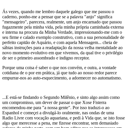
Ás vezes, quando me lembro daquele galego que me passou o
caderno, ponho-me a pensar que se a palavra "anjo" significa
"mensageiro", parecera, realmente, um anjo encarnado que passou
fugazmente pela minha vida, pela minha própria caminhada externa
e interna na procura da Minha Verdade, impressionando-me com o
seu firme e calado exemplo construtivo, com a sua personalidade de
perfeito capitão de Aquário, e com aquela Mensagem... cheia de
sábias instruções para a readaptação da nossa velha mentalidade ao
novo momento evolutivo em que vivemos, da qual tive o privilégio
de ser o primeiro assombrado e indigno receptor.
Porque uma coisa é saber o que nos convém, e outra, a vontade
cotidiana de o por em prática, já que tudo ao nosso redor parece
empurrar-nos ao auto-esquecimento, a adormecer no automatismo.
...E está-se findando o Segundo Milênio, e sinto algo assim como
um compromisso, um dever de passar o que Xose Fisterra
encomendou-me para "a nossa gente". Por isso traduzi-o ao
Espanhol e começei a divulgá-lo oralmente, nas ondas de uma
Radio Livre com vocação aquariana, e pedi à Vida que, se isto fosse
algo que merecesse a pena, me fizesse encontrar, sem demasiado