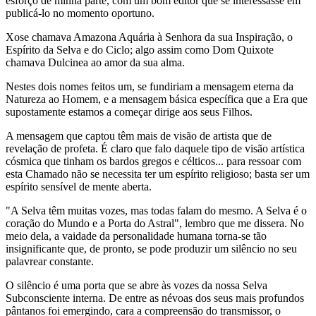
esforço de minha parte, com um bom editor que se interessasse em
publicá-lo no momento oportuno.
Xose chamava Amazona Aquária à Senhora da sua Inspiração, o
Espírito da Selva e do Ciclo; algo assim como Dom Quixote
chamava Dulcinea ao amor da sua alma.
Nestes dois nomes feitos um, se fundiriam a mensagem eterna da
Natureza ao Homem, e a mensagem básica específica que a Era que
supostamente estamos a começar dirige aos seus Filhos.
A mensagem que captou têm mais de visão de artista que de
revelação de profeta. É claro que falo daquele tipo de visão artística
cósmica que tinham os bardos gregos e célticos... para ressoar com
esta Chamado não se necessita ter um espírito religioso; basta ser um
espírito sensível de mente aberta.
"A Selva têm muitas vozes, mas todas falam do mesmo. A Selva é o
coração do Mundo e a Porta do Astral", lembro que me dissera. No
meio dela, a vaidade da personalidade humana torna-se tão
insignificante que, de pronto, se pode produzir um silêncio no seu
palavrear constante.
O silêncio é uma porta que se abre às vozes da nossa Selva
Subconsciente interna. De entre as névoas dos seus mais profundos
pântanos foi emergindo, cara a compreensão do transmissor, o