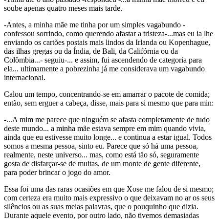
soube apenas quatro meses mais tarde.
-Antes, a minha mãe me tinha por um simples vagabundo -
confessou sorrindo, como querendo afastar a tristeza-...mas eu ia lhe
enviando os cartões postais mais lindos da Irlanda ou Kopenhague,
das ilhas gregas ou da Índia, de Bali, da Califórnia ou da
Colômbia...- seguiu-... e assim, fui ascendendo de categoria para
ela... ultimamente a pobrezinha já me considerava um vagabundo
internacional.
Calou um tempo, concentrando-se em amarrar o pacote de comida;
então, sem erguer a cabeça, disse, mais para si mesmo que para min:
-...A mim me parece que ninguém se afasta completamente de tudo
deste mundo... a minha mãe estava sempre em mim quando vivia,
ainda que eu estivesse muito longe... e continua a estar igual. Todos
somos a mesma pessoa, sinto eu. Parece que só há uma pessoa,
realmente, neste universo... mas, como está tão só, seguramente
gosta de disfarçar-se de muitas, de um monte de gente diferente,
para poder brincar o jogo do amor.
Essa foi uma das raras ocasiões em que Xose me falou de si mesmo;
com certeza era muito mais expressivo o que deixavam no ar os seus
silêncios ou as suas meias palavras, que o pouquinho que dizia.
Durante aquele evento, por outro lado, não tivemos demasiadas