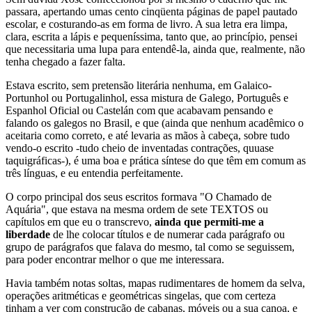
passara, apertando umas cento cinqüenta páginas de papel pautado
escolar, e costurando-as em forma de livro. A sua letra era limpa,
clara, escrita a lápis e pequeníssima, tanto que, ao princípio, pensei
que necessitaria uma lupa para entendê-la, ainda que, realmente, não
tenha chegado a fazer falta.
Estava escrito, sem pretensão literária nenhuma, em Galaico-
Portunhol ou Portugalinhol, essa mistura de Galego, Português e
Espanhol Oficial ou Castelán com que acabavam pensando e
falando os galegos no Brasil, e que (ainda que nenhum acadêmico o
aceitaria como correto, e até levaria as mãos à cabeça, sobre tudo
vendo-o escrito -tudo cheio de inventadas contrações, quuase
taquigráficas-), é uma boa e prática síntese do que têm em comum as
três línguas, e eu entendia perfeitamente.
O corpo principal dos seus escritos formava "O Chamado de
Aquária", que estava na mesma ordem de sete TEXTOS ou
capítulos em que eu o transcrevo,
ainda que permiti-me a
liberdade
de lhe colocar títulos e de numerar cada parágrafo ou
grupo de parágrafos que falava do mesmo, tal como se seguissem,
para poder encontrar melhor o que me interessara.
Havia também notas soltas, mapas rudimentares de homem da selva,
operações aritméticas e geométricas singelas, que com certeza
tinham a ver com construção de cabanas, móveis ou a sua canoa, e