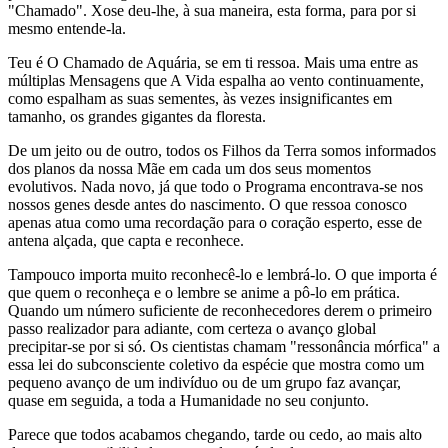
"Chamado". Xose deu-lhe, à sua maneira, esta forma, para por si
mesmo entende-la.
Teu é O Chamado de Aquária, se em ti ressoa. Mais uma entre as
múltiplas Mensagens que A Vida espalha ao vento continuamente,
como espalham as suas sementes, às vezes insignificantes em
tamanho, os grandes gigantes da floresta.
De um jeito ou de outro, todos os Filhos da Terra somos informados
dos planos da nossa Mãe em cada um dos seus momentos
evolutivos. Nada novo, já que todo o Programa encontrava-se nos
nossos genes desde antes do nascimento. O que ressoa conosco
apenas atua como uma recordação para o coração esperto, esse de
antena alçada, que capta e reconhece.
Tampouco importa muito reconhecê-lo e lembrá-lo. O que importa é
que quem o reconheça e o lembre se anime a pô-lo em prática.
Quando um número suficiente de reconhecedores derem o primeiro
passo realizador para adiante, com certeza o avanço global
precipitar-se por si só. Os cientistas chamam "ressonância mórfica" a
essa lei do subconsciente coletivo da espécie que mostra como um
pequeno avanço de um indivíduo ou de um grupo faz avançar,
quase em seguida, a toda a Humanidade no seu conjunto.
Parece que todos acabamos chegando, tarde ou cedo, ao mais alto