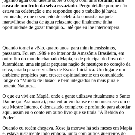
jogando água com deleite sobre o corpo com uma
totuma, uma
casca de um fruto da selva esvaziado
. Perguntei-lhe porque não
estava na celebração e me respondeu que o trabalho já havia
terminado, e que o seu jeito de celebrá-lo consistia naquela
maravilhosa ducha de água relaxante que finalmente tinha
oportunidade de gozar tranqüilo... até que eu lhe interrompera.
Quando tornei a vê-lo, quatro anos, para mim intensíssimos,
passaram. Foi em 1989 e no interior da Amazônia Brasileira, em
outro fim do mundo chamado Mapiá, sede principal do Povo de
Juramidam, uma singular pequena nação de mestiços no coração da
selva, criada para servir-lhes de Escola Iniciática. Um lugar e um
ambiente propícios para crescer espiritualmente em comunidade,
longe do "Mundo de Ilusão" e bem integrados na mais pura e
potente Natureza.
O que eu vivi em Mapiá, onde a gente utilizava ritualmente o Santo
Daime (ou Aiahuasca), para entrar em transe e comunicar-se com o
seu Mestre Interno, é demasiado complexo e profundo para abordar
aqui, assim eu o conto em outro livro que se titula "A Bebida do
Poder"...
Quando eu recém chegava, Xose já morava há seis meses em Mapiá
e, estava justamente indo embora, junto com outros guerreiros do