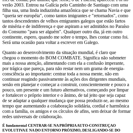
verão 2003. Entrou na Galícia pelo Caminho de Santiago com uma
filha sua, uma linda indiazinha amazônica que se chama Navia e que
"queria ser européia", como tantos imigrantes e "retornados", como
tantos descendentes de velhos emigrantes galegos que estão fartos
de miséria e de indiferença e que aspiram a ser admitidos no Paraíso
do Consumo "para ser alguém". Qualquer outro dia, já em outro
continente, espero, quando me sobre o tempo, lhes contar como foi.
Será uma ocasião para voltar a escrever em Galego.
Quanto ao desenvolvimento da situação mundial, é claro que
chegou o momento do BOM COMBATE. Significa não submeter
mais a nossa atenção, alimentando com ela a confusão imperante,
por trágica que pareça, para não restar nem um grama de energia-
consciência ao importante: centrar toda a nossa mente, não em
continuar reagindo passivamente às ações dos dirigentes mundiais,
senão em planejar e começar a construir, conscientemente e pouco a
pouco, um presente e um futuro alternativos, começando por limpar
e fortalecer o próprio interior e o ânimo, de tal jeito que seja capaz
de se adaptar a qualquer mudança que possa produzir-se, ao mesmo
tempo que aumentando a colaboração solidária, cordial e harmônica
com a família, os amigos e os círculos de afins, sem deixar de formar
redes universais de colaboração.
É fundamental CENTRAR-SE NA PRÓPRIA AUTO-CONSTRUÇAO
EVOLUTIVA E NA DO ENTORNO PRÓXIMO, DESLIGANDO-SE DO