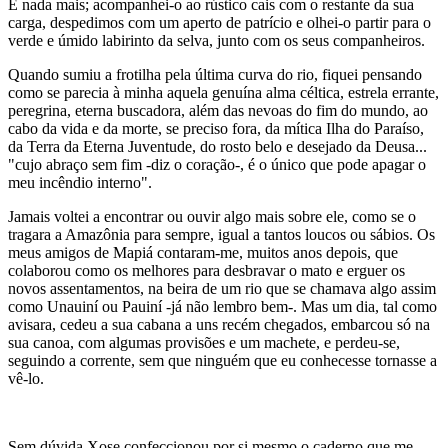
E nada mais; acompanhei-o ao rústico cais com o restante da sua
carga, despedimos com um aperto de patrício e olhei-o partir para o
verde e úmido labirinto da selva, junto com os seus companheiros.
Quando sumiu a frotilha pela última curva do rio, fiquei pensando
como se parecia à minha aquela genuína alma céltica, estrela errante,
peregrina, eterna buscadora, além das nevoas do fim do mundo, ao
cabo da vida e da morte, se preciso fora, da mítica Ilha do Paraíso,
da Terra da Eterna Juventude, do rosto belo e desejado da Deusa...
"cujo abraço sem fim -diz o coração-, é o único que pode apagar o
meu incêndio interno".
Jamais voltei a encontrar ou ouvir algo mais sobre ele, como se o
tragara a Amazônia para sempre, igual a tantos loucos ou sábios. Os
meus amigos de Mapiá contaram-me, muitos anos depois, que
colaborou como os melhores para desbravar o mato e erguer os
novos assentamentos, na beira de um rio que se chamava algo assim
como Unauiní ou Pauiní -já não lembro bem-. Mas um dia, tal como
avisara, cedeu a sua cabana a uns recém chegados, embarcou só na
sua canoa, com algumas provisões e um machete, e perdeu-se,
seguindo a corrente, sem que ninguém que eu conhecesse tornasse a
vê-lo.
Sem dúvida Xose confeccionou por si mesmo o caderno que me