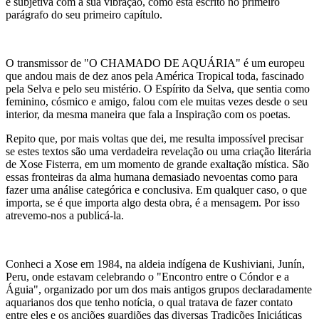
e subjetiva com a sua vibração, como está escrito no primeiro
parágrafo do seu primeiro capítulo.
O transmissor de "O CHAMADO DE AQUÁRIA" é um europeu
que andou mais de dez anos pela América Tropical toda, fascinado
pela Selva e pelo seu mistério. O Espírito da Selva, que sentia como
feminino, cósmico e amigo, falou com ele muitas vezes desde o seu
interior, da mesma maneira que fala a Inspiração com os poetas.
Repito que, por mais voltas que dei, me resulta impossível precisar
se estes textos são uma verdadeira revelação ou uma criação literária
de Xose Fisterra, em um momento de grande exaltação mística. São
essas fronteiras da alma humana demasiado nevoentas como para
fazer uma análise categórica e conclusiva. Em qualquer caso, o que
importa, se é que importa algo desta obra, é a mensagem. Por isso
atrevemo-nos a publicá-la.
Conheci a Xose em 1984, na aldeia indígena de Kushiviani, Junín,
Peru, onde estavam celebrando o "Encontro entre o Cóndor e a
Águia", organizado por um dos mais antigos grupos declaradamente
aquarianos dos que tenho notícia, o qual tratava de fazer contato
entre eles e os anciões guardiões das diversas Tradições Iniciáticas