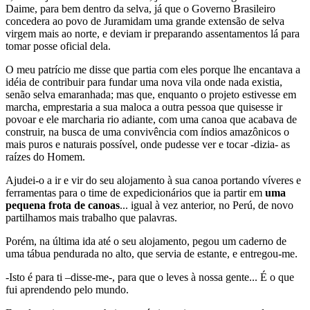
Daime, para bem dentro da selva, já que o Governo Brasileiro
concedera ao povo de Juramidam uma grande extensão de selva
virgem mais ao norte, e deviam ir preparando assentamentos lá para
tomar posse oficial dela.
O meu patrício me disse que partia com eles porque lhe encantava a
idéia de contribuir para fundar uma nova vila onde nada existia,
senão selva emaranhada; mas que, enquanto o projeto estivesse em
marcha, emprestaria a sua maloca a outra pessoa que quisesse ir
povoar e ele marcharia rio adiante, com uma canoa que acabava de
construir, na busca de uma convivência com índios amazônicos o
mais puros e naturais possível, onde pudesse ver e tocar -dizia- as
raízes do Homem.
Ajudei-o a ir e vir do seu alojamento à sua canoa portando víveres e
ferramentas para o time de expedicionários que ia partir em
uma
pequena frota de canoas
... igual à vez anterior, no Perú, de novo
partilhamos mais trabalho que palavras.
Porém, na última ida até o seu alojamento, pegou um caderno de
uma tábua pendurada no alto, que servia de estante, e entregou-me.
-Isto é para ti –disse-me-, para que o leves à nossa gente... É o que
fui aprendendo pelo mundo.