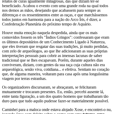
relatos de curas igualmente milagrosas, das que diziam ter-se
beneficiado. Acabou o evento com uma grande roda na qual todos
nos demos as mãos, desejando que acabassem para sempre as
diferenças e os ressentimentos entre as raças, e que marchássemos
todos juntos em harmonia para a nação do Arco Íris, é dizer, a
Confederação Planetária do próximo tempo de Aquário.
Houve muita emoção naquela despedida, ainda que os mais
comovidos fossem os três "Índios Gringos": confessaram que eram
os últimos depositários de um Conhecimento Ligado à Natureza,
que eles tiveram que resgatar das suas tradições, já muito perdidas,
com zelo de arqueólogos, ao que lhe adicionaram as suas próprias
interpretações pessoais para cobrir as imensas lacunas de saber
tradicional que se lhes escapavam. Porém, durante aqueles dias
conviveram, diziam, com gentes da sua raça cuja cultura não era
arqueológica, senão viva, cotidiana... e efetiva. Sentiam no coração
que, de alguma maneira, voltaram para casa após uma longuíssima
viagem por terras estranhas.
Os organizadores discursaram, se abraçaram, se felicitaram
mutuamente e trocaram presentes. Eu, então, percebi ausente lá,
entre tanta figuração, a um dos quatro homens que trabalharam tão
duro para que tudo aquilo pudesse fazer-se materialmente possível.
Caminhei para a maloca onde estava alojado Xose, e encontrei-o nu,