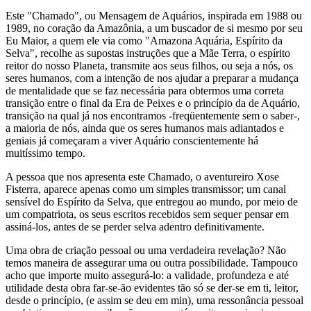
Este "Chamado", ou Mensagem de Aquários, inspirada em 1988 ou
1989, no coração da Amazônia, a um buscador de si mesmo por seu
Eu Maior, a quem ele via como "Amazona Aquária, Espírito da
Selva", recolhe as supostas instruções que a Mãe Terra, o espírito
reitor do nosso Planeta, transmite aos seus filhos, ou seja a nós, os
seres humanos, com a intenção de nos ajudar a preparar a mudança
de mentalidade que se faz necessária para obtermos uma correta
transição entre o final da Era de Peixes e o princípio da de Aquário,
transição na qual já nos encontramos -freqüentemente sem o saber-,
a maioria de nós, ainda que os seres humanos mais adiantados e
geniais já começaram a viver Aquário conscientemente há
muitíssimo tempo.
A pessoa que nos apresenta este Chamado, o aventureiro Xose
Fisterra, aparece apenas como um simples transmissor; um canal
sensível do Espírito da Selva, que entregou ao mundo, por meio de
um compatriota, os seus escritos recebidos sem sequer pensar em
assiná-los, antes de se perder selva adentro definitivamente.
Uma obra de criação pessoal ou uma verdadeira revelação? Não
temos maneira de assegurar uma ou outra possibilidade. Tampouco
acho que importe muito assegurá-lo: a validade, profundeza e até
utilidade desta obra far-se-ão evidentes tão só se der-se em ti, leitor,
desde o princípio, (e assim se deu em min), uma ressonância pessoal