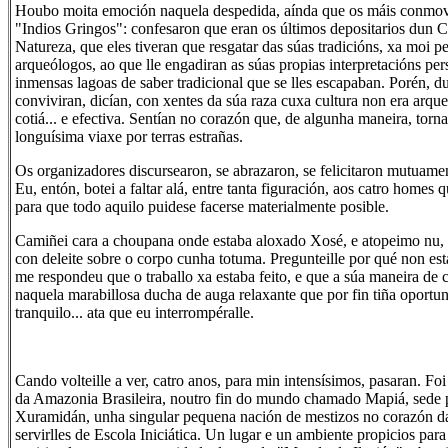
Houbo moita emoción naquela despedida, aínda que os máis conmovi
"Indios Gringos": confesaron que eran os últimos depositarios dun
Natureza, que eles tiveran que resgatar das súas tradicións, xa moi p
arqueólogos, ao que lle engadiran as súas propias interpretacións pers
inmensas lagoas de saber tradicional que se lles escapaban. Porén, du
conviviran, dicían, con xentes da súa raza cuxa cultura non era arqu
cotiá... e efectiva. Sentían no corazón que, de algunha maneira, torna
longuísima viaxe por terras estrañas.
Os organizadores discursearon, se abrazaron, se felicitaron mutuamen
Eu, entón, botei a faltar alá, entre tanta figuración, aos catro homes 
para que todo aquilo puidese facerse materialmente posible.
Camiñei cara a choupana onde estaba aloxado Xosé, e atopeimo nu
con deleite sobre o corpo cunha totuma. Pregunteille por qué non est
me respondeu que o traballo xa estaba feito, e que a súa maneira de c
naquela marabillosa ducha de auga relaxante que por fin tiña oportu
tranquilo... ata que eu interrompéralle.
Cando volteille a ver, catro anos, para min intensísimos, pasaran. Foi
da Amazonia Brasileira, noutro fin do mundo chamado Mapiá, sede 
Xuramidán, unha singular pequena nación de mestizos no corazón da
servirlles de Escola Iniciática. Un lugar e un ambiente propicios par