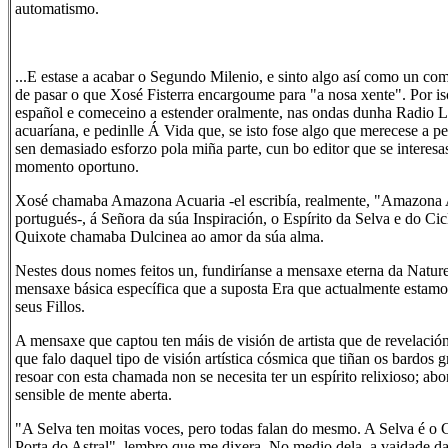
automatismo.
...E estase a acabar o Segundo Milenio, e sinto algo así como un c
de pasar o que Xosé Fisterra encargoume para "a nosa xente". Por is
español e comeceino a estender oralmente, nas ondas dunha Radio L
acuaríana, e pedinlle Á Vida que, se isto fose algo que merecese a pe
sen demasiado esforzo pola miña parte, cun bo editor que se interesa
momento oportuno.
Xosé chamaba Amazona Acuaria -el escribía, realmente, "Amazona 
portugués-, á Señora da súa Inspiración, o Espírito da Selva e do Ci
Quixote chamaba Dulcinea ao amor da súa alma.
Nestes dous nomes feitos un, fundiríanse a mensaxe eterna da Natur
mensaxe básica específica que a suposta Era que actualmente estamo
seus Fillos.
A mensaxe que captou ten máis de visión de artista que de revelación
que falo daquel tipo de visión artística cósmica que tiñan os bardos gr
resoar con esta chamada non se necesita ter un espírito relixioso; abo
sensible de mente aberta.
"A Selva ten moitas voces, pero todas falan do mesmo. A Selva é o
Porta do Astral", lembro que me dixera. No medio dela, a vaidade d