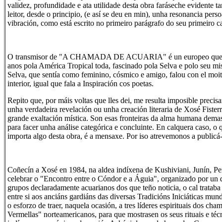
validez, profundidade e ata utilidade desta obra faráseche evidente tan
leitor, desde o principio, (e así se deu en min), unha resonancia pers
vibración, como está escrito no primeiro parágrafo do seu primeiro ca
O transmisor de "A CHAMADA DE ACUARIA" é un europeo que 
anos pola América Tropical toda, fascinado pola Selva e polo seu mis
Selva, que sentía como feminino, cósmico e amigo, falou con el moit
interior, igual que fala a Inspiración cos poetas.
Repito que, por máis voltas que lles dei, me resulta imposible precisa
unha verdadeira revelación ou unha creación literaria de Xosé Fiste
grande exaltación mística. Son esas fronteiras da alma humana dem
para facer unha análise categórica e concluinte. En calquera caso, o 
importa algo desta obra, é a mensaxe. Por iso atrevemonos a publicá-
Coñecín a Xosé en 1984, na aldea indíxena de Kushiviani, Junín, Per
celebrar o "Encontro entre o Cóndor e a Águia", organizado por un 
grupos declaradamente acuarianos dos que teño noticia, o cal trataba
entre si aos anciáns gardiáns das diversas Tradicións Iniciáticas mundi
o esforzo de traer, naquela ocasión, a tres líderes espirituais dos ch
Vermellas" norteamericanos, para que mostrasen os seus rituais e téc