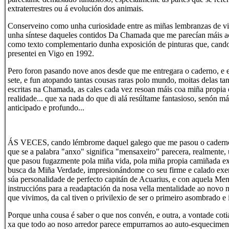
extraterrestres ou á evolución dos animais.
Conserveino como unha curiosidade entre as miñas lembranzas de vi
unha síntese daqueles contidos Da Chamada que me parecían máis a
como texto complementario dunha exposición de pinturas que, cando
presentei en Vigo en 1992.
Pero foron pasando nove anos desde que me entregara o caderno, e e
sete, e fun atopando tantas cousas raras polo mundo, moitas delas tan
escritas na Chamada, as cales cada vez resoan máis coa miña propia 
realidade... que xa nada do que di alá resúltame fantasioso, senón má
anticipado e profundo...
ÁS VECES, cando lémbrome daquel galego que me pasou o cadern
que se a palabra "anxo" significa "mensaxeiro" parecera, realmente
que pasou fugazmente pola miña vida, pola miña propia camiñada ext
busca da Miña Verdade, impresionándome co seu firme e calado exe
súa personalidade de perfecto capitán de Acuarius, e con aquela Men
instruccións para a readaptación da nosa vella mentalidade ao novo
que vivimos, da cal tiven o privilexio de ser o primeiro asombrado e 
Porque unha cousa é saber o que nos convén, e outra, a vontade cotiá
xa que todo ao noso arredor parece empurrarnos ao auto-esquecimen