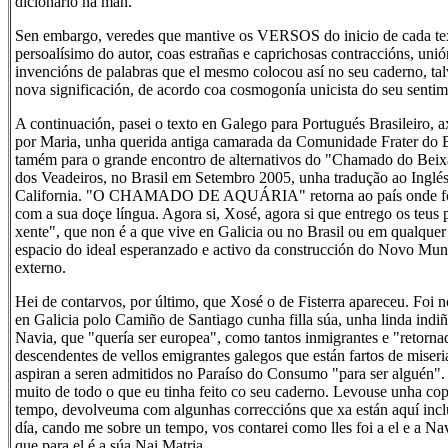
dicionario na man.
Sen embargo, veredes que mantive os VERSOS do inicio de cada tex
persoalísimo do autor, coas estrañas e caprichosas contraccións, unió
invencións de palabras que el mesmo colocou así no seu caderno, tal
nova significación, de acordo coa cosmogonía unicista do seu sentim
A continuación, pasei o texto en Galego para Portugués Brasileiro, 
por Maria, unha querida antiga camarada da Comunidade Frater do B
tamém para o grande encontro de alternativos do "Chamado do Bei
dos Veadeiros, no Brasil em Setembro 2005, unha tradução ao Inglé
California. "O CHAMADO DE AQUÁRIA" retorna ao país onde foi 
com a sua doçe língua. Agora si, Xosé, agora si que entrego os teus 
xente", que non é a que vive en Galicia ou no Brasil ou em qualquer
espacio do ideal esperanzado e activo da construcción do Novo Mund
externo.
Hei de contarvos, por último, que Xosé o de Fisterra apareceu. Foi 
en Galicia polo Camiño de Santiago cunha filla súa, unha linda in
Navia, que "quería ser europea", como tantos inmigrantes e "retorna
descendentes de vellos emigrantes galegos que están fartos de miseri
aspiran a seren admitidos no Paraíso do Consumo "para ser alguén"
muito de todo o que eu tinha feito co seu caderno. Levouse unha cop
tempo, devolveuma com algunhas correccións que xa están aquí incl
día, cando me sobre un tempo, vos contarei como lles foi a el e a Nav
que para el é a súa Nai Matria.