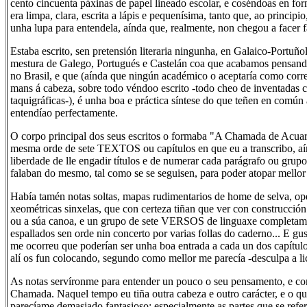
cento cincuenta páxinas de papel lineado escolar, e coséndoas en form
era limpa, clara, escrita a lápis e pequenísima, tanto que, ao principio
unha lupa para entendela, aínda que, realmente, non chegou a facer fa
Estaba escrito, sen pretensión literaria ningunha, en Galaico-Portuño
mestura de Galego, Portugués e Castelán coa que acabamos pensand
no Brasil, e que (aínda que ningún académico o aceptaría como correc
mans á cabeza, sobre todo véndoo escrito -todo cheo de inventadas c
taquigráficas-), é unha boa e práctica síntese do que teñen en común a
entendíao perfectamente.
O corpo principal dos seus escritos o formaba "A Chamada de Acuar
mesma orde de sete TEXTOS ou capítulos en que eu a transcribo, a
liberdade de lle engadir títulos e de numerar cada parágrafo ou grup
falaban do mesmo, tal como se se seguisen, para poder atopar mellor
Había tamén notas soltas, mapas rudimentarios de home de selva, ope
xeométricas sinxelas, que con certeza tiñan que ver con construcció
ou a súa canoa, e un grupo de sete VERSOS de linguaxe completame
espallados sen orde nin concerto por varias follas do caderno... E gu
me ocorreu que poderían ser unha boa entrada a cada un dos capítul
alí os fun colocando, segundo como mellor me parecía -desculpa a li
As notas servíronme para entender un pouco o seu pensamento, e co
Chamada. Naquel tempo eu tiña outra cabeza e outro carácter, e o que
parecíame demasiado fantasioso; especialmente as partes que se refer