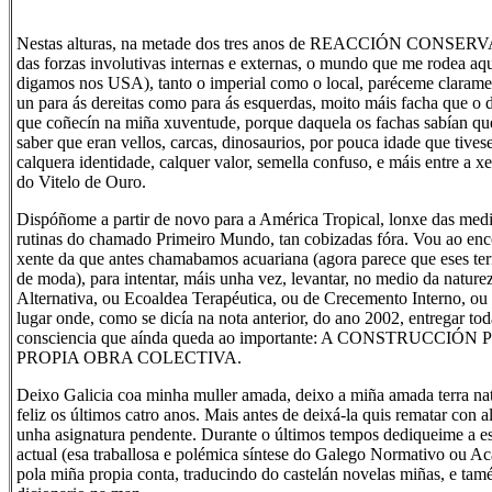
Nestas alturas, na metade dos tres anos de REACCIÓN CO
das forzas involutivas internas e externas, o mundo que me rodea aq
digamos nos USA), tanto o imperial como o local, paréceme claramen
un para ás dereitas como para ás esquerdas, moito máis facha que o
que coñecín na miña xuventude, porque daquela os fachas sabían qu
saber que eran vellos, carcas, dinosaurios, por pouca idade que tives
calquera identidade, calquer valor, semella confuso, e máis entre a x
do Vitelo de Ouro.
Dispóñome a partir de novo para a América Tropical, lonxe das medi
rutinas do chamado Primeiro Mundo, tan cobizadas fóra. Vou ao en
xente da que antes chamabamos acuariana (agora parece que eses t
de moda), para intentar, máis unha vez, levantar, no medio da natu
Alternativa, ou Ecoaldea Terapéutica, ou de Crecemento Interno, o
lugar onde, como se dicía na nota anterior, do ano 2002, entregar tod
consciencia que aínda queda ao importante: A CONSTRUCCIÓN
PROPIA OBRA COLECTIVA.
Deixo Galicia coa minha muller amada, deixo a miña amada terra na
feliz os últimos catro anos. Mais antes de deixá-la quis rematar con 
unha asignatura pendente. Durante o últimos tempos dediqueime a es
actual (esa traballosa e polémica síntese do Galego Normativo ou A
pola miña propia conta, traducindo do castelán novelas miñas, e