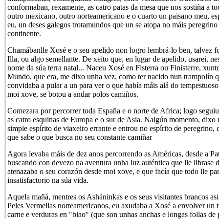
conformaban, rexamente, as catro patas da mesa que nos sostiña a to
outro mexicano, outro norteamericano e o cuarto un paisano meu, e
eu, un deses galegos trotamundos que un se atopa no máis peregrino 
continente.
Chamábanlle Xosé e o seu apelido non logro lembrá-lo ben, talvez fo
Illa, ou algo semellante. De xeito que, en lugar de apelido, usarei, ne
nome da súa terra natal... Naceu Xosé en Fisterra ou Finisterre, xun
Mundo, que era, me dixo unha vez, como ter nacido nun trampolín q
convidaba a pular a un para ver o que había máis alá do tempestuos
moi xove, se botou a andar polos camiños.
Comezara por percorrer toda España e o norte de Africa; logo seguiu 
as catro esquinas de Europa e o sur de Asia. Nalgún momento, dixo 
simple espírito de viaxeiro errante e entrou no espírito de peregrino,
que sabe o que busca no seu constante camiñar
Agora levaba máis de dez anos percorrendo as Américas, desde a Pa
buscando con devezo na aventura unha luz auténtica que lle librase
atenazaba o seu corazón desde moi xove, e que facía que todo lle p
insatisfactorio na súa vida.
Aquela mañá, mentres os Asháninkas e os seus visitantes brancos asis
Peles Vermellas norteamericanos, eu axudaba a Xosé a envolver un 
carne e verduras en "biao" (que son unhas anchas e longas follas de pl