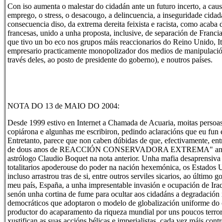
Con iso aumenta o malestar do cidadán ante un futuro incerto, a cau
emprego, o stress, o desacougo, a delincuencia, a inseguridade cidad
consecuencia diso, da extrema dereita feixista e racista, como acaba 
francesas, unido a unha proposta, inclusive, de separación de Franc
que tivo un bo eco nos grupos máis reaccionarios do Reino Unido, It
empresario practicamente monopolizador dos medios de manipulació
través deles, ao posto de presidente do goberno), e noutros países.
NOTA DO 13 de MAIO DO 2004:
Desde 1999 estivo en Internet a Chamada de Acuaria, moitas persoas
copiárona e algunhas me escribiron, pedindo aclaracións que eu fun 
Entretanto, parece que non caben dúbidas de que, efectivamente, en
de dous anos de REACCIÓN CONSERVADORA EXTREMA" anun
astrólogo Claudio Boquet na nota anterior. Unha mafia desaprensiva 
totalitarios apoderouse do poder na nación hexemónica, os Estados 
incluso arrastrou tras de si, entre outros serviles sicarios, ao último
meu país, España, a unha impresentable invasión e ocupación de Ira
senón unha cortina de fume para ocultar aos cidadáns a degradación 
democráticos que adoptaron o modelo de globalización uniforme do c
productor do acaparamento da riqueza mundial por uns poucos terror
xustifican as suas accións bélicas e imperialistas, cada vez máis cont