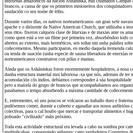
indíxenas amazónicos da nación Asháninka, mal chamados Campas
brancos, a causa de que os primeiros misioneiros dos conquistadores
saudación co seu nome de tribo.
Durante varios días, os nativos norteamericanos -un gran xefe nava
apache e o dirixente da Native American Church, que utilizaba a inx
seus ritos- fixeron calquera clase de liturxias e de maxias ante os am
como quen está a ver un filme por primeira vez, absorbéndoo todo c
abertos ao externo, mais herméticos, sen soltar nin unha palabra sobr
coñecementos. Mesmo participaron, en medio daquela tremenda calor 
ou tenda de suación (unha especie de sauna liberadora de enerxías re
norteamericanos construiron con pólas e mantas.
Aínda que os Asháninkas foron enormemente hospitaleiros, a nosa c
dunha estructura material moi laboriosa -xa que nós, ademais de ter 
acomodación cós indios, debíamos corresponder á súa hospitalidade e
pero a maioría do grupo de brancos que acompañabamos aos organi
pasabamos o tempo absorbendo a máxima cantidade de coñecemento 
E, entrementes, só uns poucos se volcaron ao traballo duro e fraterna
pudésemos comer, durmir a cuberto e agasallar aos nosos anfitrións 
colectivas, para o cal houbo que mercar e transportar alimentos e ba
poboado "civilizado" máis próximo.
Toda esta actividade estructural era levada a cabo na sombra por catr
multiplicaban, conseguindo milagres; catro verdadeiros Guerreiros d