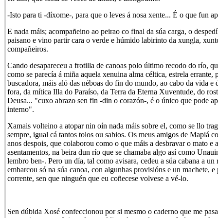
-Isto para ti -díxome-, para que o leves á nosa xente... É o que fun
E nada máis; acompañeino ao peirao co final da súa carga, o desped
paisano e vino partir cara o verde e húmido labirinto da xungla, xunt
compañeiros.
Cando desapareceu a frotilla de canoas polo último recodo do río, 
como se parecía á miña aquela xenuina alma céltica, estrela errante, 
buscadora, máis aló das néboas do fin do mundo, ao cabo da vida e d
fora, da mítica Illa do Paraíso, da Terra da Eterna Xuventude, do ros
Deusa... "cuxo abrazo sen fin -din o corazón-, é o único que pode a
interno".
Xamais volteino a atopar nin oín nada máis sobre el, como se llo tr
sempre, igual cá tantos tolos ou sabios. Os meus amigos de Mapiá 
anos despois, que colaborou como o que máis a desbravar o mato e 
asentamentos, na beira dun río que se chamaba algo así como Unauin
lembro ben-. Pero un día, tal como avisara, cedeu a súa cabana a un
embarcou só na súa canoa, con algunhas provisións e un machete, e 
corrente, sen que ninguén que eu coñecese volvese a vé-lo.
Sen dúbida Xosé confeccionou por si mesmo o caderno que me pasa