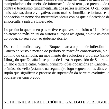
manipuladoras dos meios de información do sistema, co pretexto de q
contra o terrorismo fundamentalista dos países islámicos. O cal, como
mais estenso, duro e vingativo, canto mais se humilla, se tortura, se 
poboación en nome dos mercantiles ideais con os que a Sociedade 
emporcalla a palabra Liberdade.
Iso produciu que o meu país se tivese que vestir de loito o 11 de Ma
do atentado máis brutal da historia europea ata agora, ao que os espa
do poder, co seu voto, ao goberno sicario.
Este cambio radical, segundo Boquet, marca o punto de inflexión de
Cancro en xusto a metade do período de reacción conservadora, o que
dominó ou carambola, un movimento de evolución e progreso (cando
Libra), do que España faise punta de lanza. A oposición de Saturno
un ano e durará catro. Veñen, primeiro, dúas oposicións en Cancer-
o énfase do vello (estamos na segunda) e logo seguen outras dúas e
supón que significan o proceso de superación da barreira evolutiva, 
podrase ver cara o 2006.
NOTA FINAL Á TRADUCCIÓN AO GALEGO E PORTUGUÉS, M