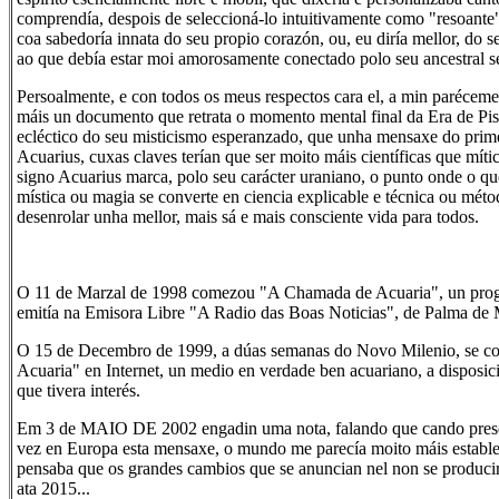
comprendía, despois de seleccioná-lo intuitivamente como "resoante
coa sabedoría innata do seu propio corazón, ou, eu diría mellor, do 
ao que debía estar moi amorosamente conectado polo seu ancestral s
Persoalmente, e con todos os meus respectos cara el, a min paréce
máis un documento que retrata o momento mental final da Era de Pis
ecléctico do seu misticismo esperanzado, que unha mensaxe do pri
Acuarius, cuxas claves terían que ser moito máis científicas que mític
signo Acuarius marca, polo seu carácter uraniano, o punto onde o q
mística ou magia se converte en ciencia explicable e técnica ou méto
desenrolar unha mellor, mais sá e mais consciente vida para todos.
O 11 de Marzal de 1998 comezou "A Chamada de Acuaria", un prog
emitía na Emisora Libre "A Radio das Boas Noticias", de Palma de 
O 15 de Decembro de 1999, a dúas semanas do Novo Milenio, se 
Acuaria" en Internet, un medio en verdade ben acuariano, a disposici
que tivera interés.
Em 3 de MAIO DE 2002 engadin uma nota, falando que cando prese
vez en Europa esta mensaxe, o mundo me parecía moito máis establ
pensaba que os grandes cambios que se anuncian nel non se produci
ata 2015...