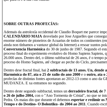
SOBRE OUTRAS PROFECÍAS:
Ademais da astroloxía occidental de Claudio Boquet me parece impor
CALENDÁRIO MAIA
desvelado por Jose Arguelles que consegu
enorme número de pioneiros de Acuarius de todos os continentes (e
ainda non tínhamos a vantaxe global da Internet) a resoar xuntos po
Converxencia Harmónica
do 30 de junho de 1987. Segundo el esta
proceso final do experimento evolutivo do Homo Sapiens Sapiens, q
26.000 anos. Dentro del, o último subfractal
de 26 anos, é o tempo pa
proceso do Homo Sapiens, até chegar ao peche do Ciclo, precisamen
Dentro dese fractal final, hai
2 subfractais de 13 anos. Un, dende
Harmónica do 87, ata o 25 de xulio do ano 2000
e o
outro, ata o
profecías de distintas fontes apontaran ao 2012-13 como o ano d
MUDANZA. E xa entramos no segundo.
Dentro deste segundo subfractal, temos un
derradeiro fractal, de 
o 26 de julho 2004,
con o "Ano Tormenta de Cristal", no que se ini
Pedra. Os maias din que durante el debemos
espertar e redimir os
Tempo e do Destino- O Bolontiku- do 2004 ao 2011
. Cuando escri