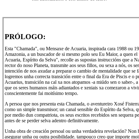
PRÓLOGO:
Esta "Chamada", ou Mensaxe de Acuaria, inspirada cara 1988 ou 19
Amazonia, a un buscador de si mesmo polo seu Eu Maior, a quen e
Acuaria, Espírito da Selva", recolle as supostas instruccións que a Na
rector do noso Planeta, transmite aos seus fillos, ou sexa a nós, os s
intención de nos axudar a preparar o cambio de mentalidade que se f
logremos unha correcta transición entre o final da Era de Piscis e o p
Acuarius, transición na cal xa nos atopamos -a miúdo sen o saber-, a
que os seres humanos máis adiantados e xeniais xa comezaron a vivi
conscientemente fai moitísimo tempo.
A persoa que nos presenta esta Chamada, o aventureiro Xosé Fisterr
como un simple transmisor; un canal sensible do Espírito da Selva,
por medio dun compatriota, os seus escritos recebidos sen sequera pe
antes de se perder selva adentro definitivamente.
Unha obra de creación persoal ou unha verdadeira revelación? Non 
asegurar unha ou outra posibilidade. tampouco creo que importe moit