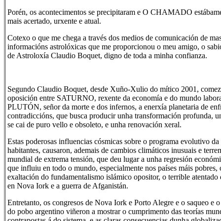
Porén, os acontecimentos se precipitaram e O CHAMADO estábame
mais acertado, urxente e atual.
Cotexo o que me chega a través dos medios de comunicación de mas
informacións astrolóxicas que me proporcionou o meu amigo, o sabi
de Astroloxía Claudio Boquet, digno de toda a minha confianza.
Segundo Claudio Boquet, desde Xuño-Xulio do mítico 2001, comezo
oposición entre SATURNO, rexente da economía e do mundo laboral 
PLUTÓN, señor da morte e dos infernos, a enerxía planetaria de en
contradiccións, que busca producir unha transformación profunda, u
se cai de puro vello e obsoleto, e unha renovación xeral.
Estas poderosas influencias cósmicas sobre o programa evolutivo da 
habitantes, causaron, ademais de cambios climáticos inusuais e terre
mundial de extrema tensión, que deu lugar a unha regresión económ
que influiu en todo o mundo, especialmente nos países máis pobres,
exaltación do fundamentalismo islámico opositor, o terrible atentad
en Nova Iork e a guerra de Afganistán.
Entretanto, os congresos de Nova Iork e Porto Alegre e o saqueo e 
do pobo argentino viñeron a mostrar o cumprimento das teorías mund
contrapostas á do sistema, e as claras consecuencias dunha globalizac