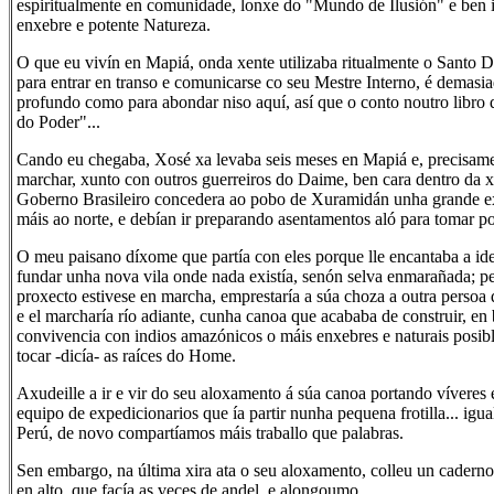
espiritualmente en comunidade, lonxe do "Mundo de Ilusión" e ben 
enxebre e potente Natureza.
O que eu vivín en Mapiá, onda xente utilizaba ritualmente o Santo 
para entrar en transo e comunicarse co seu Mestre Interno, é demas
profundo como para abondar niso aquí, así que o conto noutro libro 
do Poder"...
Cando eu chegaba, Xosé xa levaba seis meses en Mapiá e, precisame
marchar, xunto con outros guerreiros do Daime, ben cara dentro da 
Goberno Brasileiro concedera ao pobo de Xuramidán unha grande ex
máis ao norte, e debían ir preparando asentamentos aló para tomar pos
O meu paisano díxome que partía con eles porque lle encantaba a ide
fundar unha nova vila onde nada existía, senón selva enmarañada; pe
proxecto estivese en marcha, emprestaría a súa choza a outra persoa 
e el marcharía río adiante, cunha canoa que acababa de construir, e
convivencia con indios amazónicos o máis enxebres e naturais posibl
tocar -dicía- as raíces do Home.
Axudeille a ir e vir do seu aloxamento á súa canoa portando víveres 
equipo de expedicionarios que ía partir nunha pequena frotilla... igua
Perú, de novo compartíamos máis traballo que palabras.
Sen embargo, na última xira ata o seu aloxamento, colleu un cadern
en alto, que facía as veces de andel, e alongoumo.