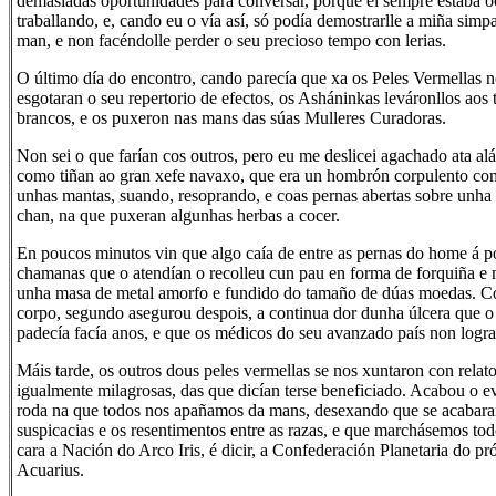
demasiadas oportunidades para conversar, porque el sempre estaba 
traballando, e, cando eu o vía así, só podía demostrarlle a miña simp
man, e non facéndolle perder o seu precioso tempo con lerias.
O último día do encontro, cando parecía que xa os Peles Vermellas 
esgotaran o seu repertorio de efectos, os Asháninkas leváronllos aos t
brancos, e os puxeron nas mans das súas Mulleres Curadoras.
Non sei o que farían cos outros, pero eu me deslicei agachado ata alá
como tiñan ao gran xefe navaxo, que era un hombrón corpulento co
unhas mantas, suando, resoprando, e coas pernas abertas sobre unha 
chan, na que puxeran algunhas herbas a cocer.
En poucos minutos vin que algo caía de entre as pernas do home á p
chamanas que o atendían o recolleu cun pau en forma de forquiña e 
unha masa de metal amorfo e fundido do tamaño de dúas moedas. Con
corpo, segundo asegurou despois, a continua dor dunha úlcera que 
padecía facía anos, e que os médicos do seu avanzado país non lograr
Máis tarde, os outros dous peles vermellas se nos xuntaron con relat
igualmente milagrosas, das que dicían terse beneficiado. Acabou o 
roda na que todos nos apañamos da mans, desexando que se acabara
suspicacias e os resentimentos entre as razas, e que marchásemos to
cara a Nación do Arco Iris, é dicir, a Confederación Planetaria do 
Acuarius.