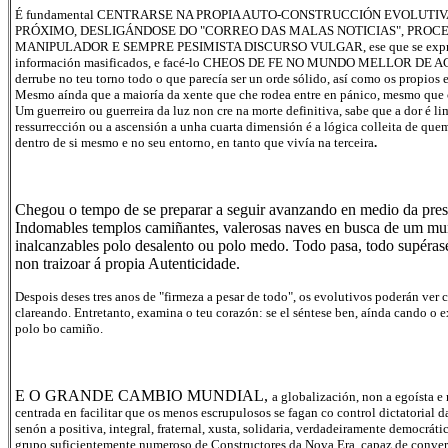
É fundamental CENTRARSE NA PROPIA AUTO-CONSTRUCCIÓN EVOLUTIV
PRÓXIMO, DESLIGÁNDOSE DO "CORREO DAS MALAS NOTICIAS", PROC
MANIPULADOR E SEMPRE PESIMISTA DISCURSO VULGAR, ese que se expresa
información masificados, e facé-lo CHEOS DE FE NO MUNDO MELLOR DE AC
derrube no teu torno todo o que parecía ser un orde sólido, así como os propios
Mesmo aínda que a maioría da xente que che rodea entre en pánico, mesmo que 
Um guerreiro ou guerreira da luz non cre na morte definitiva, sabe que a dor é l
ressurrección ou a ascensión a unha cuarta dimensión é a lógica colleita de qu
dentro de si mesmo e no seu entorno, en tanto que vivía na terceira
.
Chegou o tempo de se preparar a seguir avanzando en medio da pres
Indomables templos camiñantes, valerosas naves en busca de um m
inalcanzables polo desalento ou polo medo. Todo pasa, todo supérase
non traizoar á propia Autenticidade.
Despois deses tres anos de "firmeza a pesar de todo", os evolutivos poderán ver
clareando. Entretanto, examina o teu corazón: se el séntese ben, aínda cando o ex
polo bo camiño.
E O GRANDE CAMBIO MUNDIAL,
a globalización, non a egoísta e
centrada en facilitar que os menos escrupulosos se fagan co control dictatorial 
senón a positiva, integral, fraternal, xusta, solidaria, verdadeiramente democráti
grupo suficientemente numeroso de Constructores da Nova Era, capaz de convert