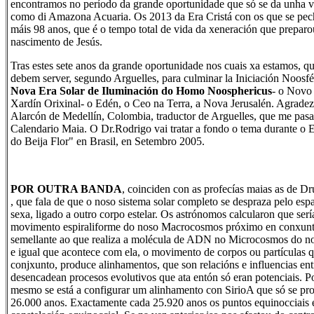
encontramos no período da grande oportunidade que só se da unha 
como di Amazona Acuaria. Os 2013 da Era Cristá con os que se pec
máis 98 anos, que é o tempo total de vida da xeneración que preparo
nascimento de Jesús.
Tras estes sete anos da grande oportunidade nos cuais xa estamos, q
debem server, segundo Arguelles, para culminar la Iniciación Noosfé
Nova Era Solar de Iluminación do Homo Noosphericus
- o Novo
Xardín Orixinal- o Edén, o Ceo na Terra, a Nova Jerusalén. Agrade
Alarcón de Medellín, Colombia, traductor de Arguelles, que me pasar
Calendario Maia. O Dr.Rodrigo vai tratar a fondo o tema durante 
do Beija Flor" en Brasil, en Setembro 2005.
POR OUTRA BANDA
, coinciden con as profecías maias as de 
, que fala de que o noso sistema solar completo se despraza pelo espa
sexa, ligado a outro corpo estelar. Os astrónomos calcularon que sería
movimento espiraliforme do noso Macrocosmos próximo en conxunto
semellante ao que realiza a molécula de ADN no Microcosmos do no
e igual que acontece com ela, o movimento de corpos ou partícula
conjxunto, produce alinhamentos, que son relacións e influencias ent
desencadean procesos evolutivos que ata entón só eran potenciais. Po
mesmo se está a configurar um alinhamento con SirioA que só se pr
26.000 anos. Exactamente cada 25.920 anos os puntos equinocciais