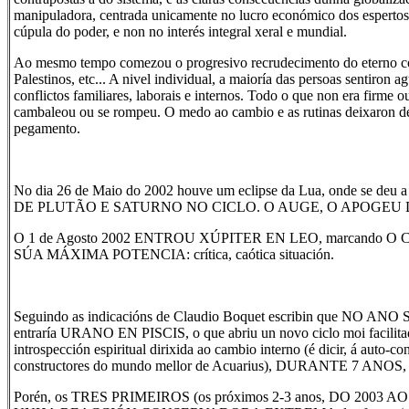
manipuladora, centrada unicamente no lucro económico dos espertos 
cúpula do poder, e non no interés integral xeral e mundial.
Ao mesmo tempo comezou o progresivo recrudecimento do eterno conf
Palestinos, etc... A nivel individual, a maioría das persoas sentiron a
conflictos familiares, laborais e internos. Todo o que non era firme o
cambaleou ou se rompeu. O medo ao cambio e as rutinas deixaron de
pegamento.
No dia 26 de Maio do 2002 houve um eclipse da Lua, onde se 
DE PLUTÃO E SATURNO NO CICLO. O AUGE, O APOGEU 
O 1 de Agosto 2002 ENTROU XÚPITER EN LEO, marcando 
SÚA MÁXIMA POTENCIA: crítica, caótica situación.
Seguindo as indicacións de Claudio Boquet escribin que NO AN
entraría URANO EN PISCIS, o que abriu un novo ciclo moi facilit
introspección espiritual dirixida ao cambio interno (é dicir, á auto-co
constructores do mundo mellor de Acuarius), DURANTE 7 ANOS,
Porén, os TRES PRIMEIROS (os próximos 2-3 anos, DO 2003 AO 