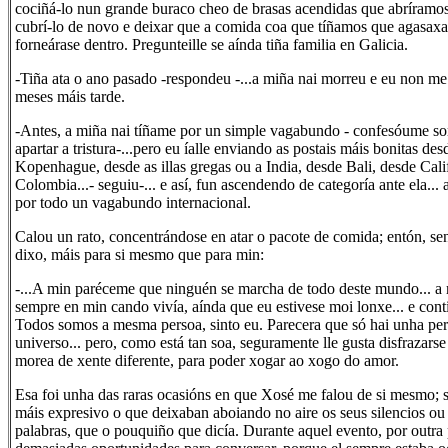
cociñá-lo nun grande buraco cheo de brasas acendidas que abríramos 
cubrí-lo de novo e deixar que a comida coa que tíñamos que agasaxa
forneárase dentro. Pregunteille se aínda tiña familia en Galicia.
-Tiña ata o ano pasado -respondeu -...a miña nai morreu e eu non me e
meses máis tarde.
-Antes, a miña nai tíñame por un simple vagabundo - confesóume s
apartar a tristura-...pero eu íalle enviando as postais máis bonitas des
Kopenhague, desde as illas gregas ou a India, desde Bali, desde Cali
Colombia...- seguiu-... e así, fun ascendendo de categoría ante ela...
por todo un vagabundo internacional.
Calou un rato, concentrándose en atar o pacote de comida; entón, se
dixo, máis para si mesmo que para min:
-...A min paréceme que ninguén se marcha de todo deste mundo... a 
sempre en min cando vivía, aínda que eu estivese moi lonxe... e cont
Todos somos a mesma persoa, sinto eu. Parecera que só hai unha per
universo... pero, como está tan soa, seguramente lle gusta disfrazars
morea de xente diferente, para poder xogar ao xogo do amor.
Esa foi unha das raras ocasións en que Xosé me falou de si mesmo; 
máis expresivo o que deixaban aboiando no aire os seus silencios ou
palabras, que o pouquiño que dicía. Durante aquel evento, por outra