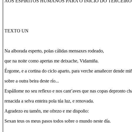
AOS ESPÍRITOS HUMANOS PARA O INICIO DO TERCEIRO
TEXTO UN
Na alborada esperto, polas cálidas mensaxes rodeado,
que na noite como apertas me deixache, Vidamiña.
Érgome, e a cortina do ciclo aparto, para verche amañecer dende mi
sobre a outra beira deste río...
Espállome no seu reflexo e nos cant’aves que nas copas depronto ch
renacida a selva enteira pola túa luz, e renovada.
Agradezo eu tamén, me ofrezo e me dispoño:
Sexan teus os meus pasos todos sobre o mundo neste día.