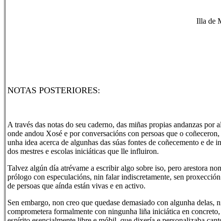
Illa de
NOTAS POSTERIORES:
A través das notas do seu caderno, das miñas propias andanzas por al
onde andou Xosé e por conversacións con persoas que o coñeceron,
unha idea acerca de algunhas das súas fontes de coñecemento e de i
dos mestres e escolas iniciáticas que lle influiron.
Talvez algún día atrévame a escribir algo sobre iso, pero arestora no
prólogo con especulacións, nin falar indiscretamente, sen proxecci
de persoas que aínda están vivas e en activo.
Sen embargo, non creo que quedase demasiado con algunha delas, n
comprometera formalmente con ningunha liña iniciática en concreto, 
espírito esencialmente libre e móbil, que dixería e personalizaba cant