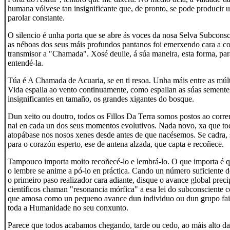
humana vólvese tan insignificante que, de pronto, se pode producir u
parolar constante.
O silencio é unha porta que se abre ás voces da nosa Selva Subconsci
as néboas dos seus máis profundos pantanos foi emerxendo cara a 
transmisor a "Chamada". Xosé deulle, á súa maneira, esta forma, pa
entendé-la.
Túa é A Chamada de Acuaria, se en ti resoa. Unha máis entre as múl
Vida espalla ao vento continuamente, como espallan as súas semente
insignificantes en tamaño, os grandes xigantes do bosque.
Dun xeito ou doutro, todos os Fillos Da Terra somos postos ao corre
nai en cada un dos seus momentos evolutivos. Nada novo, xa que t
atopábase nos nosos xenes desde antes de que nacésemos. Se cadra, s
para o corazón esperto, ese de antena alzada, que capta e recoñece.
Tampouco importa moito recoñecé-lo e lembrá-lo. O que importa é q
o lembre se anime a pó-lo en práctica. Cando un número suficiente 
o primeiro paso realizador cara adiante, disque o avance global precip
científicos chaman "resonancia mórfica" a esa lei do subconsciente c
que amosa como un pequeno avance dun individuo ou dun grupo fai 
toda a Humanidade no seu conxunto.
Parece que todos acabamos chegando, tarde ou cedo, ao máis alto da