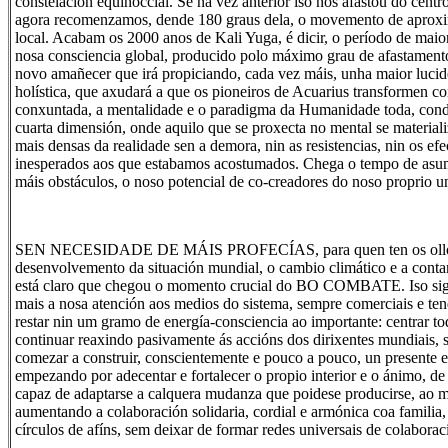
constelación equinoccial. Se na vez anterior iso nos afastou do centr
agora recomenzamos, dende 180 graus dela, o movemento de aproxi
local. Acabam os 2000 anos de Kali Yuga, é dicir, o período de ma
nosa consciencia global, producido polo máximo grau de afastament
novo amañecer que irá propiciando, cada vez máis, unha maior lucid
holística, que axudará a que os pioneiros de Acuarius transformen c
conxuntada, a mentalidade e o paradigma da Humanidade toda, condu
cuarta dimensión, onde aquilo que se proxecta no mental se material
mais densas da realidade sen a demora, nin as resistencias, nin os efe
inesperados aos que estabamos acostumados. Chega o tempo de asum
máis obstáculos, o noso potencial de co-creadores do noso proprio u
SEN NECESIDADE DE MÁIS PROFECÍAS, para quen ten os ollos 
desenvolvemento da situación mundial, o cambio climático e a conta
está claro que chegou o momento crucial do BO COMBATE. Iso sig
mais a nosa atención aos medios do sistema, sempre comerciais e te
restar nin um gramo de energía-consciencia ao importante: centrar to
continuar reaxindo pasivamente ás accións dos dirixentes mundiais, 
comezar a construir, conscientemente e pouco a pouco, un presente e 
empezando por adecentar e fortalecer o propio interior e o ánimo, d
capaz de adaptarse a calquera mudanza que poidese producirse, ao
aumentando a colaboración solidaria, cordial e armónica coa familia,
círculos de afíns, sem deixar de formar redes universais de colaborac