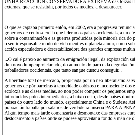
UNHA REACCIÓN CONSERVADORA EXTREMA das forzas involu
externas, que se resistirán, por todos os medios, a desaparecer.
O que se captaba primeiro entón, em 2002,
era a progresiva renuncia
gobernos de centro-dereita que lideran os países occidentais, a un efe
sobre a contaminación e as guerras producidas pola minoría rica do p
o seu irresponsable modo de vida mentres o planeta aturar, como sob
acción especuladora e desestabilizadora das grandes empresas multina
...O cal é parexo ao aumento da emigración ilegal, da explotación s
dun novo lumpenproletariado, do aumento do paro e da degradación 
traballadores occidentais, que tanto sangue custou conseguir...
A liberdade total de mercado, propiciada por un neo-liberalismo salv
gobernos de pór barreiras á temeridade cobizosa e inconsciente dos e
ecoloxía e as clases medias, ao non poder competir os pequenos emp
introducidos polos intermediarios, a baixo custo, desde países dout
países do outro lado do mundo, especialmente China e o Sudeste Asi
poboación traballa por salarios de verdadeira miseria PARA A 
Algún tempo mais tarde comenzaría a desmontaxe das empresas euro
deslocamento a países onde se pudese aproveitar a fondo a mán de o