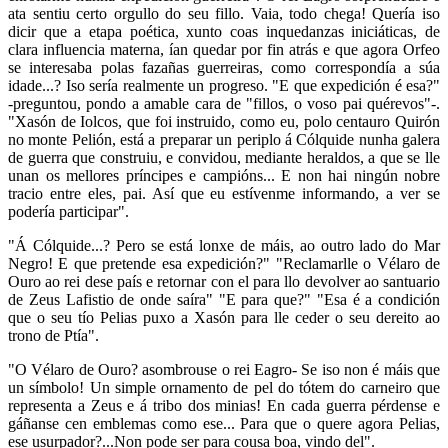
ata sentiu certo orgullo do seu fillo. Vaia, todo chega! Quería iso
dicir que a etapa poética, xunto coas inquedanzas iniciáticas, de
clara influencia materna, ían quedar por fin atrás e que agora Orfeo
se interesaba polas fazañas guerreiras, como correspondía a súa
idade...? Iso sería realmente un progreso. "E que expedición é esa?"
-preguntou, pondo a amable cara de "fillos, o voso pai quérevos"-.
"Xasón de Iolcos, que foi instruido, como eu, polo centauro Quirón
no monte Pelión, está a preparar un periplo á Cólquide nunha galera
de guerra que construiu, e convidou, mediante heraldos, a que se lle
unan os mellores príncipes e campións... E non hai ningún nobre
tracio entre eles, pai. Así que eu estívenme informando, a ver se
podería participar".
"Á Cólquide...? Pero se está lonxe de máis, ao outro lado do Mar
Negro! E que pretende esa expedición?" "Reclamarlle o Vélaro de
Ouro ao rei dese país e retornar con el para llo devolver ao santuario
de Zeus Lafistio de onde saíra" "E para que?" "Esa é a condición
que o seu tío Pelias puxo a Xasón para lle ceder o seu dereito ao
trono de Ptía".
"O Vélaro de Ouro? asombrouse o rei Eagro- Se iso non é máis que
un símbolo! Un simple ornamento de pel do tótem do carneiro que
representa a Zeus e á tribo dos minias! En cada guerra pérdense e
gáñanse cen emblemas como ese... Para que o quere agora Pelias,
ese usurpador?...Non pode ser para cousa boa, vindo del".