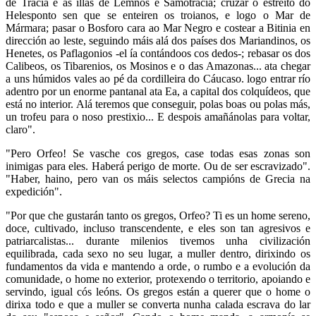
de Tracia e as illas de Lemnos e Samotracia; cruzar o estreito do
Helesponto sen que se enteiren os troianos, e logo o Mar de
Mármara; pasar o Bosforo cara ao Mar Negro e costear a Bitinia en
dirección ao leste, seguindo máis alá dos países dos Mariandinos, os
Henetes, os Paflagonios -el ía contándoos cos dedos-; rebasar os dos
Calibeos, os Tibarenios, os Mosinos e o das Amazonas... ata chegar
a uns húmidos vales ao pé da cordilleira do Cáucaso. logo entrar río
adentro por un enorme pantanal ata Ea, a capital dos colquídeos, que
está no interior. Alá teremos que conseguir, polas boas ou polas más,
un trofeu para o noso prestixio... E despois amañánolas para voltar,
claro".
"Pero Orfeo! Se vasche cos gregos, case todas esas zonas son
inimigas para eles. Haberá perigo de morte. Ou de ser escravizado".
"Haber, haino, pero van os máis selectos campións de Grecia na
expedición".
"Por que che gustarán tanto os gregos, Orfeo? Ti es un home sereno,
doce, cultivado, incluso transcendente, e eles son tan agresivos e
patriarcalistas... durante milenios tivemos unha civilización
equilibrada, cada sexo no seu lugar, a muller dentro, dirixindo os
fundamentos da vida e mantendo a orde, o rumbo e a evolución da
comunidade, o home no exterior, protexendo o territorio, apoiando e
servindo, igual cós leóns. Os gregos están a querer que o home o
dirixa todo e que a muller se converta nunha calada escrava do lar