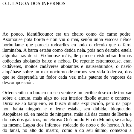
O-1. LAGOA DOS INFERNOS
Ao pouco, identificouno: era un cheiro como de carne podre.
Asomouse pola borda e non viu o mar, senón unha viscosa néboa
borbullante que parecía rodearlles en todo o círculo que o farol
iluminaba. A barca estaba como detida nela, pois non deixaba estela
algunha tras de si. Fixándose máis, lle pareceu vislumbrar formas
coñecidas aboiando baixo a néboa. De repente estremeceuse, eran
cadáveres, moitos cadáveres aboiantes e nauseabundos, o navío
atopábase sobre un mar nocturno de corpos sen vida á deriva, dos
que se desprendía un fedor cada vez máis patente de vapores de
descomposición.
Orfeo sentiu un buraco no seu ventre e un terrible desexo de trouxar
sobre a amura, máis algo no seu interior fíxolle aturar e conterse.
Dirixiuse ao barqueiro, en busca dunha explicación, pero na popa
non había ninguén e o leme estaba, sen dúbida, bloqueado.
Atopábase só, en medio de ningures, máis alá das costas de Iberia e
do país dos galaicos, no
tebroso
Océano do Fin do Mundo, se cadra
,
na mesma Lagoa dos Infernos, rodeado do noxo e do horror. A luz
do fanal, no alto do mastro, como a do seu ánimo, comezou a