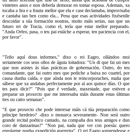
vintetres anos e non debería demorar en tomar esposa. Ademais, xa
tocaba a lira e a frauta mellor que ela e case declamaba, improvisaba
e cantaba tan ben como ela... Pena que esas actividades fixésenlle
descoidar a súa formación noutras, moito máis serias, nas que un
futuro rei de Tracia, como el, tería que estar mellor preparado.
"Anda Orfeo, pasa, o teu pai estáche a esperar, ten paciencia con el,
por favor".
"Teño aquí dous informes," dixo o rei Eagro, ollándoo moi
seriamente cos seus ollos de águia loitadora: "Un di que fai un mes
que non asistes ás túas prácticas de gobernación. Outro, do teu
comandante, que fai outro mes que pediche a baixa no cuartel, por
causa dunha caída, e que aínda non te reincorporaches, malia que
sábese que xa andabas perfectamente por aí aos quince días. O que
tes para dicir?" "Pois que é verdade, maxestade, que estiven a
preparar un proxecto que me interesaba máis durante estas últimas
tres ou catro semanas".
"E que proxecto che pode interesar máis cá túa preparación como
príncipe herdeiro? -dixo o monarca severamente- Non será outro
grande recital poético cantado, na compaña dos teus amigos e dun
coro de danzarinas?" "Non pai, nada que ver con poesía: quero
enrolarme nunha expedición guerreira". O rei Eagro sorprendeuse e