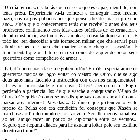
"Un día reinarás, e saberás quen es e do que es capaz, meu fillo, non
teñas présa. Experiencia va-la comezar a conseguir neste mesmo
pazo, cos cargos públicos aos que penso che destinar o próximo
ano... aínda que o coñecemento terás que recebé-lo antes dos teus
profesores, continuando coas túas clases prácticas de gobernación e
de administración, asistindo ás asambleas, consultándome a min... E
todo iso, sen descoidar a túa formación militar, que che servirá para
atinxir respecto e para che manter, cando chegue a ocasión. É
fundamental que un futuro rei sexa coñecido e querido polos seus
guerreiros como compañeiro de armas".
"Pai, dúrmome nas clases de gobernación! E máis respectaránme os
guerreiros tracios se logro voltar co Vélaro de Ouro, que se sigo
dous anos máis facendo a instrucción con eles nos campamentos!"
"Ti es un inconstante e un iluso, Orfeo! -berrou o rei Eagro
perdendo a paciencia- Iso de que vasche a conquistar o Vélaro de
Ouro á Cólquide é como se me dis que vas conquistar a Lúa ou a
baixar aos Infernos! Parvadas!... O único que pretendeu o vello
raposo de Pelias con esa condición foi conseguir que Xasón se
marchase ao fin do mundo e non volvera. Seríalle menos traballoso
ao teu amigo facer un pouco de diplomacia entre os veciños...
Seguro que atoparía aliados para lle axudar a loitar polo seu lexítimo
dereito ao trono!"