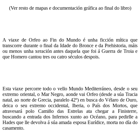
(Ver resto de mapas e documentación gráfica ao final do libro)
A viaxe de Orfeo ao Fin do Mundo é unha ficción mítica que
transcorre durante o final da Idade do Bronce e da Prehistoria, máis
ou menos unha xeración antes daquela que foi á Guerra de Troia e
que Homero cantou tres ou catro séculos despois.
Esta viaxe percorre todo o vello Mundo Mediterráneo, desde o seu
extremo oriental, o Mar Negro, aonde vai Orfeo (desde a súa Tracia
natal, ao norte de Grecia, paralelo 42º) en busca do Vélaro de Ouro,
deica o seu extremo occidental, Iberia, o País dos Mortos, que
atravesará polo Camiño das Estrelas ata chegar a Finisterre,
buscando a entrada dos Infernos xunto ao Océano, para pedirlle a
Hades que lle devolva á súa amada esposa Eurídice, morta no día do
casamento.