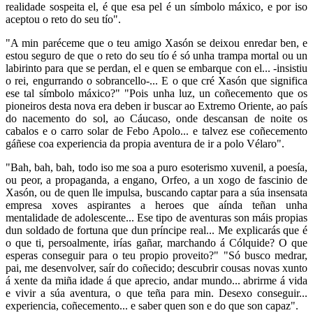
realidade sospeita el, é que esa pel é un símbolo máxico, e por iso
aceptou o reto do seu tío".
"A min paréceme que o teu amigo Xasón se deixou enredar ben, e
estou seguro de que o reto do seu tío é só unha trampa mortal ou un
labirinto para que se perdan, el e quen se embarque con el... -insistiu
o rei, engurrando o sobrancello-... E o que cré Xasón que significa
ese tal símbolo máxico?" "Pois unha luz, un coñecemento que os
pioneiros desta nova era deben ir buscar ao Extremo Oriente, ao país
do nacemento do sol, ao Cáucaso, onde descansan de noite os
cabalos e o carro solar de Febo Apolo... e talvez ese coñecemento
gáñese coa experiencia da propia aventura de ir a polo Vélaro".
"Bah, bah, bah, todo iso me soa a puro esoterismo xuvenil, a poesía,
ou peor, a propaganda, a engano, Orfeo, a un xogo de fascinio de
Xasón, ou de quen lle impulsa, buscando captar para a súa insensata
empresa xoves aspirantes a heroes que aínda teñan unha
mentalidade de adolescente... Ese tipo de aventuras son máis propias
dun soldado de fortuna que dun príncipe real... Me explicarás que é
o que ti, persoalmente, irías gañar, marchando á Cólquide? O que
esperas conseguir para o teu propio proveito?" "Só busco medrar,
pai, me desenvolver, saír do coñecido; descubrir cousas novas xunto
á xente da miña idade á que aprecio, andar mundo... abrirme á vida
e vivir a súa aventura, o que teña para min. Desexo conseguir...
experiencia, coñecemento... e saber quen son e do que son capaz".