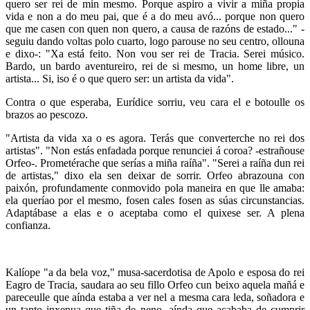
quero ser rei de min mesmo. Porque aspiro a vivir a miña propia
vida e non a do meu pai, que é a do meu avó... porque non quero
que me casen con quen non quero, a causa de razóns de estado..." -
seguiu dando voltas polo cuarto, logo parouse no seu centro, ollouna
e dixo-: "Xa está feito. Non vou ser rei de Tracia. Serei músico.
Bardo, un bardo aventureiro, rei de si mesmo, un home libre, un
artista... Si, iso é o que quero ser: un artista da vida".
Contra o que esperaba, Eurídice sorriu, veu cara el e botoulle os
brazos ao pescozo.
"Artista da vida xa o es agora. Terás que converterche no rei dos
artistas". "Non estás enfadada porque renunciei á coroa? -estrañouse
Orfeo-. Prometérache que serías a miña raíña". "Serei a raíña dun rei
de artistas," dixo ela sen deixar de sorrir. Orfeo abrazouna con
paixón, profundamente conmovido pola maneira en que lle amaba:
ela queríao por el mesmo, fosen cales fosen as súas circunstancias.
Adaptábase a elas e o aceptaba como el quixese ser. A plena
confianza.
Kalíope "a da bela voz," musa-sacerdotisa de Apolo e esposa do rei
Eagro de Tracia, saudara ao seu fillo Orfeo cun beixo aquela mañá e
pareceulle que aínda estaba a ver nel a mesma cara leda, soñadora e
un tanto inxenua que tiña de neno, aínda que acababa de cumprir