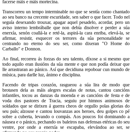
facerse máis e máis mortecina.
Transcorreu un tempo interminable no que se sentía como chantado
ao seu banco na crecente escuridade, sen saber o que facer. Todo nel
seguía desexando trouxar, apagar aquel pesadelo, acordar, pero un
aviso interno lembráballe que non debía disolver e perder a súa
enerxía, senón coallá-la e reté-la, aspirá-la cara enriba, elevá-la, se
afirmar, resistir, esquecer os terrores da súa personalidade se
centrando no eterno do seu ser, como dixeran "O Home do
Carballo" e Donnon.
Ao final, recorreu ás forzas do seu talento, díxose a si mesmo que
todo aquilo eran ilusións da súa mente e que non podía deixar que
lle arrastraran ao pánico. Así que decidiuna repoboar cun mundo de
música, para darlle luz, ánimo e disciplina.
Facendo de tripas corazón, rasgueou a súa lira de modo que
brotasen dela as máis alegres escalas de notas, cantou cancións
infantiles, tocou as danzas da moenda e as cancións de festa e de
voda dos pastores de Tracia, seguiu por himnos animosos de
soldados que se dirixen á guerra cheos de orgullo polas glorias do
seu país; alzouse e cantou louvanzas aos heroes, deu golpes co pé
sobre a cuberta, levando o compás. Aos poucos foi dominando a
náusea e o pánico, pechando os baleiros nas defensas etéricas do seu
ventre, por onde a enerxía se escapaba, elevándoa ao ser, se