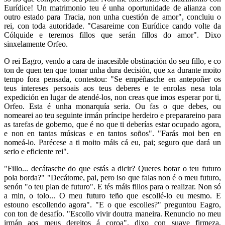
Eurídice! Un matrimonio teu é unha oportunidade de alianza con
outro estado para Tracia, non unha cuestión de amor", concluiu o
rei, con toda autoridade. "Casareime con Eurídice cando volte da
Cólquide e teremos fillos que serán fillos do amor". Dixo
sinxelamente Orfeo.
O rei Eagro, vendo a cara de inacesible obstinación do seu fillo, e co
ton de quen ten que tomar unha dura decisión, que xa durante moito
tempo fora pensada, contestou: "Se empéñasche en antepoñer os
teus intereses persoais aos teus deberes e te enrolas nesa tola
expedición en lugar de atendé-los, non creas que imos esperar por ti,
Orfeo. Esta é unha monarquía seria. Ou fas o que debes, ou
nomearei ao teu seguinte irmán príncipe herdeiro e preparareino para
as tarefas de goberno, que é no que ti deberías estar ocupado agora,
e non en tantas músicas e en tantos soños". "Farás moi ben en
nomeá-lo. Parécese a ti moito máis cá eu, pai; seguro que dará un
serio e eficiente rei".
"Fillo... decátasche do que estás a dicir? Queres botar o teu futuro
pola borda?" "Decátome, pai, pero iso que falas non é o meu futuro,
senón "o teu plan de futuro". E tés máis fillos para o realizar. Non só
a min, o tolo... O meu futuro teño que escollé-lo eu mesmo. E
estouno escollendo agora". "E o que escolles?" preguntou Eagro,
con ton de desafío. "Escollo vivir doutra maneira. Renuncio no meu
irmán aos meus dereitos á coroa", dixo con suave firmeza,