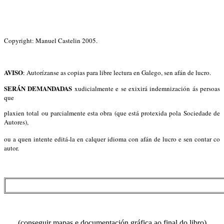
Copyright: Manuel Castelin 2005.
AVISO
: Autorízanse as copias para libre lectura en Galego, sen afán de lucro.
SERÁN DEMANDADAS
xudicialmente e se exixirá indemnización ás persoas
que
plaxien total ou parcialmente esta obra (que está protexida pola Sociedade de
Autores),
ou a quen intente editá-la en calquer idioma con afán de lucro e sen contar co
autor.
(conseguir mapas e documentación gráfica ao final do libro)