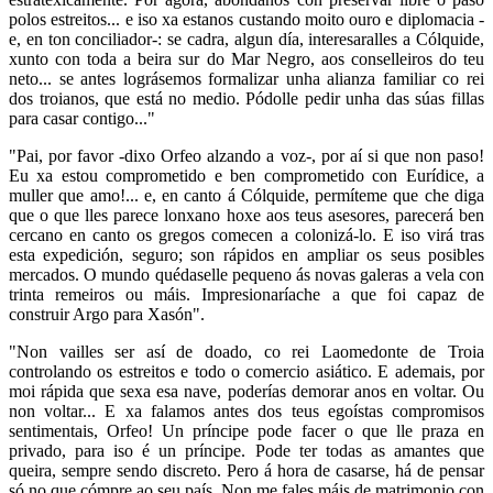
polos estreitos... e iso xa estanos custando moito ouro e diplomacia -
e, en ton conciliador-: se cadra, algun día, interesaralles a Cólquide,
xunto con toda a beira sur do Mar Negro, aos conselleiros do teu
neto... se antes lográsemos formalizar unha alianza familiar co rei
dos troianos, que está no medio. Pódolle pedir unha das súas fillas
para casar contigo..."
"Pai, por favor -dixo Orfeo alzando a voz-, por aí si que non paso!
Eu xa estou comprometido e ben comprometido con Eurídice, a
muller que amo!... e, en canto á Cólquide, permíteme que che diga
que o que lles parece lonxano hoxe aos teus asesores, parecerá ben
cercano en canto os gregos comecen a colonizá-lo. E iso virá tras
esta expedición, seguro; son rápidos en ampliar os seus posibles
mercados. O mundo quédaselle pequeno ás novas galeras a vela
con
trinta remeiros ou máis. Impresionaríache a que foi capaz de
construir Argo para Xasón".
"Non vailles ser así de doado, co rei Laomedonte de Troia
controlando os estreitos e todo o comercio asiático. E ademais, por
moi rápida que sexa esa nave, poderías demorar anos en voltar. Ou
non voltar... E xa falamos antes dos teus egoístas compromisos
sentimentais, Orfeo! Un príncipe pode facer o que lle praza en
privado, para iso é un príncipe. Pode ter todas as amantes que
queira, sempre sendo discreto. Pero á hora de casarse, há de pensar
só no que cómpre ao seu país. Non me fales máis de matrimonio con