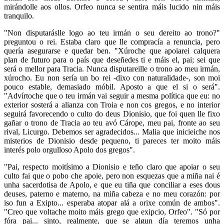
mirándolle aos ollos. Orfeo nunca se sentira máis lucido nin máis
tranquilo.
"Non disputaráslle logo ao teu irmán o seu dereito ao trono?"
preguntou o rei. Estaba claro que lle compracía a renuncia, pero
quería asegurarse e quedar ben. "Xúroche que apoiarei calquera
plan de futuro para o país que deseñedes ti e máis el, pai; sei que
será o mellor para Tracia. Nunca disputareille o trono ao meu irmán,
xúrocho. Eu non sería un bo rei -dixo con naturalidade-, son moi
pouco estable, demasiado móbil. Aposto a que el si o será".
"Advírtoche que o teu irmán vai seguir a mesma política que eu: no
exterior sosterá a alianza con Troia e non cos gregos, e no interior
seguirá favorecendo o culto do deus Dionisio, que foi quen lle fixo
gañar o trono de Tracia ao teu avó Cárope, meu pai, fronte ao seu
rival, Licurgo. Debemos ser agradecidos... Malia que inicieiche nos
misterios de Dionisio desde pequeno, ti pareces ter moito máis
interés polo orgulloso Apolo dos gregos".
"Pai, respecto moitísimo a Dionisio e teño claro que apoiar o seu
culto fai que o pobo che apoie, pero non esquezas que a miña nai é
unha sacerdotisa de Apolo, e que eu tiña que conciliar a eses dous
deuses, paterno e materno, na miña cabeza e no meu corazón: por
iso fun a Exipto... esperaba atopar alá a orixe común de ambos".
"Creo que voltache moito máis grego que exipcio, Orfeo". "Só por
fóra pai... sinto, realmente, que se algun día teremos unha