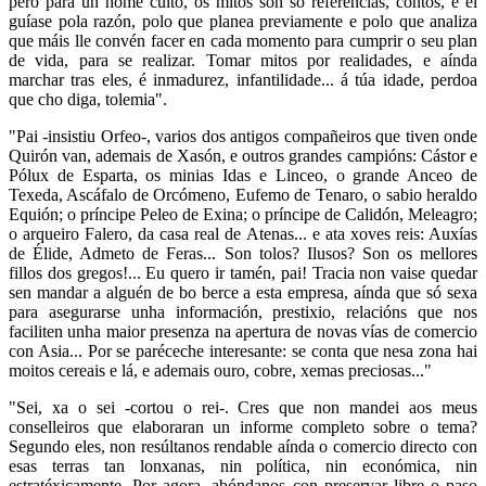
pero para un home culto, os mitos son só referencias, contos, e el
guíase pola razón, polo que planea previamente e polo que analiza
que máis lle convén facer en cada momento para cumprir o seu plan
de vida, para se realizar. Tomar mitos por realidades, e aínda
marchar tras eles, é inmadurez, infantilidade... á túa idade, perdoa
que cho diga, tolemia".
"Pai -insistiu Orfeo-, varios dos antigos compañeiros que tiven onde
Quirón van, ademais de Xasón, e outros grandes campións: Cástor e
Pólux de Esparta, os minias Idas e Linceo, o grande Anceo de
Texeda, Ascáfalo de Orcómeno, Eufemo de Tenaro, o sabio heraldo
Equión; o príncipe Peleo de Exina; o príncipe de Calidón, Meleagro;
o arqueiro Falero, da casa real de Atenas... e ata xoves reis: Auxías
de Élide, Admeto de Feras... Son tolos? Ilusos? Son os mellores
fillos dos gregos!... Eu quero ir tamén, pai! Tracia non vaise quedar
sen mandar a alguén de bo berce a esta empresa, aínda que só sexa
para asegurarse unha información, prestixio, relacións que nos
faciliten unha maior presenza na apertura de novas vías de comercio
con Asia... Por se paréceche interesante: se conta que nesa zona hai
moitos cereais e lá, e ademais ouro, cobre, xemas preciosas..."
"Sei, xa o sei -cortou o rei-. Cres que non mandei aos meus
conselleiros que elaboraran un informe completo sobre o tema?
Segundo eles, non resúltanos rendable aínda o comercio directo con
esas terras tan lonxanas, nin política, nin económica, nin
estratéxicamente. Por agora, abóndanos con preservar libre o paso