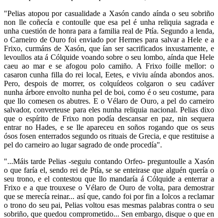
"Pelias atopou por casualidade a Xasón cando aínda o seu sobriño
non lle coñecía e contoulle que esa pel é unha reliquia sagrada e
unha cuestión de honra para a familia real de Ptía. Segundo a lenda,
o Carneiro de Ouro foi enviado por Hermes para salvar a Hele e a
Frixo, curmáns de Xasón, que ían ser sacrificados inxustamente, e
levoullos ata á Cólquide voando sobre o seu lombo, aínda que Hele
caeu ao mar e se afogou polo camiño. A Frixo foille mellor: o
casaron cunha filla do rei local, Eetes, e viviu aínda abondos anos.
Pero, despois de morrer, os colquídeos colgaron o seu cadáver
nunha árbore envolto nunha pel de boi, como é o seu costume, para
que llo comesen os abutres. E o Vélaro de Ouro, a pel do carneiro
salvador, converteuse para eles nunha reliquia nacional. Pelias dixo
que o espírito de Frixo non podía descansar en paz, nin sequera
entrar no Hades, e se lle apareceu en soños rogando que os seus
ósos fosen enterrados segundo os rituais de Grecia, e que restituise a
pel do carneiro ao lugar sagrado de onde procedía".
"...Máis tarde Pelias -seguiu contando Orfeo- preguntoulle a Xasón
o que faría el, sendo rei de Ptía, se se enteirase que alguén quería o
seu trono, e el contestou que llo mandaría á Cólquide a enterrar a
Frixo e a que trouxese o Vélaro de Ouro de volta, para demostrar
que se merecía reinar... así que, cando foi por fin a Iolcos a reclamar
o trono do seu pai, Pelias voltou esas mesmas palabras contra o seu
sobriño, que quedou comprometido... Sen embargo, disque o que en