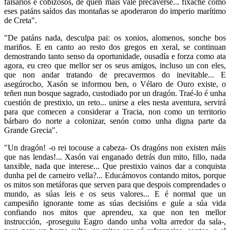
falsarios e cobizosos, de quen máis vale precaverse... fíxache como
eses patáns saídos das montañas se apoderaron do imperio marítimo
de Creta".
"De patáns nada, desculpa pai: os xonios, alomenos, sonche bos
mariños. E en canto ao resto dos gregos en xeral, se continuan
demostrando tanto senso da oportunidade, ousadía e forza como ata
agora, eu creo que mellor ser os seus amigos, incluso un con eles,
que non andar tratando de precavermos do inevitable... E
asegúrocho, Xasón se informou ben, o Vélaro de Ouro existe, o
teñen nun bosque sagrado, custodiado por un dragón. Traé-lo é unha
cuestión de prestixio, un reto... unirse a eles nesta aventura, servirá
para que comecen a considerar a Tracia, non como un territorio
bárbaro do norte a colonizar, senón como unha digna parte da
Grande Grecia".
"Un dragón! -o rei tocouse a cabeza- Os dragóns non existen máis
que nas lendas!... Xasón vai enganado detrás dun mito, fillo, nada
tanxible, nada que interese... Que prestixio vainos dar a conquista
dunha pel de carneiro vella?... Educámovos contando mitos, porque
os mitos son metáforas que serven para que despois comprendades o
mundo, as súas leis e os seus valores... E é normal que un
campesiño ignorante tome as súas decisións e guíe a súa vida
confiando nos mitos que aprendeu, xa que non ten mellor
instrucción, -proseguiu Eagro dando unha volta arredor da sala-,