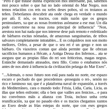
"Pero é que trátase dunha expedición moi interesante, pai, sabemos
moi pouco sobre o que hai no lado oriental do Mar Negro, non
temos relacións cos reis ou xefes deses pobos, só os troianos as
teñen. Deberíamos descubrir ata onde chega en verdade o mundo
por aló. E nós, os tracios, con máis razón que os gregos
peninsulares, xa que as nosas fronteiras asómanse a ese mar. Un día
pode converterse na nosa zona principal de influencia" "Non,
arestora non hai nada que nos interese dese país remoto e enfeitizado
de bárbaros escitas nómadas, de amazonas sanguinarias, de tribos
salvaxes completamente intratables... E os colquídeos non son moito
mellores, Orfeo, a pesar de que o seu rei é un grego e non un
bárbaro. Os viaxeiros contan que aínda permite que lle ofrezan
sacrificios humanos a Hécate, a Antiga Deusa dos Infernos... ata se
asegura que as propias fillas do rei son feiticeiras, magas negras.
Estánche demasiado atrasados, meu fillo. Como o estabamos nós
antes de nos abrir á influencia da civilización pelasga do Mar Exeo".
"...Ademais, o noso futuro non está para nada no norte, ese espazo
escuro e pechado do que procedemos -proseguiu o rei-, senón no
rico e luminoso sur, que é a plataforma naval de expansión, a través
do Mediterráneo, cara o mundo todo: Frixia, Lidia, Caria, Licia, as
illas que teñen enfronte; olla o ben que vailles aos fenicios... e para
iso convénnos máis a alianza con Troia, incluso unha certa
reunificación, xa que no pasado eles e os tracios chegamos xuntos
ao Exeo desde as frías estepas do norte, que con eses gregos