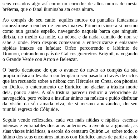
seus costados algo así como un corredor de altos muros de mesta
brétema, que o fanal iluminaba ata certa altura.
Ao compás do seu canto, aquilos muros ou pantallas fantasmais
comezáronse a encher de tenues imaxes. Primeiro viuse a si mesmo
como nun grande espello, navegando naquela barca que ninguén
dirixía, no medio da noite, da néboa e da nada, camiño de non se
sabe a onde. Pero despois comezaron a entrecruzarse e enlazarse
rápidas imaxes en lufadas: Orfeo percorrendo o labirinto de
Donnon, entrando no país de Gal cos guerreiros Brigmil, navegando
o Grande Verde con Arron e Beleazar.
O bardo decatouse de que o avance do navío ao compás da súa
propia música o levaba a contemplar o seu pasado a través de ciclos
que ían recuando sobre a néboa: con Hércules en Creta, coa pitonisa
en Delfos, o enterramento de Eurídice no glaciar, a tráxica morte
dela, pouco antes. A súa tristura pareceu reducir a velocidade da
navegación, pero voltou a insuflar ánimo na música e puido disfrutar
da visión da súa amada viva, de si mesmo abrazándoa, do seu
triunfal regreso do Cólquide.
Seguiu vendo reflexadas, cada vez máis nítidas e rápidas, escenas
intensas e entrañables dos anos anteriores: a aventura argonauta, as
súas viaxes iniciáticas, a escola do centauro Quirón...e, sobre todo, o
último dos seus encontros íntimos con Eurídice antes de partir a polo