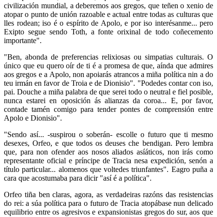
civilización mundial, a deberemos aos gregos, que teñen o xenio de
atopar o punto de unión razoable e actual entre todas as culturas que
lles rodean; iso é o espírito de Apolo, e por iso interésanme... pero
Exipto segue sendo Toth, a fonte orixinal de todo coñecemento
importante".
"Ben, abonda de preferencias relixiosas ou simpatias culturais. O
único que eu quero oír de ti é a promesa de que, aínda que admires
aos gregos e a Apolo, non apoiarás atrancos a miña política nin a do
teu irmán en favor de Troia e de Dionisio". "Podedes contar con iso,
pai. Douche a miña palabra de que serei todo o neutral e fiel posible,
nunca estarei en oposición ás alianzas da coroa... E, por favor,
contade tamén comigo para tender pontes de comprensión entre
Apolo e Dionisio".
"Sendo así... -suspirou o soberán- escolle o futuro que ti mesmo
desexes, Orfeo, e que todos os deuses che bendigan. Pero lembra
que, para non ofender aos nosos aliados asíáticos, non irás como
representante oficial e príncipe de Tracia nesa expedición, senón a
título particular... alomenos que voltedes triunfantes". Eagro puña a
cara que acostumaba para dicir "así é a política".
Orfeo tiña ben claras, agora, as verdadeiras razóns das resistencias
do rei: a súa política para o futuro de Tracia atopábase nun delicado
equilibrio entre os agresivos e expansionistas gregos do sur, aos que