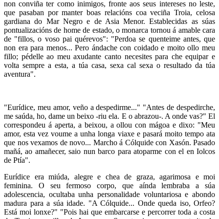
non conviña ter como inimigos, fronte aos seus intereses no leste,
que pasaban por manter boas relacións coa veciña Troia, celosa
gardiana do Mar Negro e de Asia Menor. Establecidas as súas
pontualizacións de home de estado, o monarca tornou á amable cara
de "fillos, o voso pai quérevos": "Perdoa se quenteime antes, que
non era para menos... Pero ándache con coidado e moito ollo meu
fillo; pédelle ao meu axudante canto necesites para che equipar e
volta sempre a esta, a túa casa, sexa cal sexa o resultado da túa
aventura".
"Eurídice, meu amor, veño a despedirme..." "Antes de despedirche,
me saúda, ho, dame un beixo -riu ela. E o abrazou-. A onde vas?" El
correspondeu á aperta, a beixou, a ollou con mágoa e dixo: "Meu
amor, esta vez voume a unha longa viaxe e pasará moito tempo ata
que nos vexamos de novo... Marcho á Cólquide con Xasón. Pasado
mañá, ao amañecer, saio nun barco para atoparme con el en Iolcos
de Ptía".
Eurídice era miúda, alegre e chea de graza, agarimosa e moi
feminina. O seu fermoso corpo, que aínda lembraba a súa
adolescencia, ocultaba unha personalidade voluntariosa e abondo
madura para a súa idade. "A Cólquide... Onde queda iso, Orfeo?
Está moi lonxe?" "Pois hai que embarcarse e percorrer toda a costa