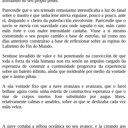
afirmando no seu propio poder.
Pareceulle que o seu teimudo entusiasmo intensificaba a luz do fanal
sobre o mastro e que unha lene airexa erguíase, pouco a pouco, ante
el, disipando o cheiro da putrefacción envolvente. Pareceulle que o
navío se movía con suavidade cara onde supuña o sur, máis canto
máis forte e con maior intensidade cantaba. Viuse a si mesmo
construindo o seu propio camiño a base de estrofas, tal como nos
días anteriores construírao a base de reflexionar sobre as espiras do
Labirinto do Fin do Mundo.
Sentiuse invadido de valor e foi penetrando na convicción de que
toda a forza da vida humana non era senón un impulso cargado da
esperanza de construir a continuidade progresiva da experiencia
sobre un baleiro infinito, aínda que moldeable por medio da vontade
que o ánimo pilota.
A súa vontade fixo que a nave avanzara e avanzara, que o farol
brillase agora como unha estrela de constructiva esperanza e que o
mar de corpos mortos fose substituído por augas libres,
relativamente calmas e amables, sobre as que se deslizaba cada vez
máis veloz.
A nave cortaba a néboa oceánica no seu avance, e ía creando aos