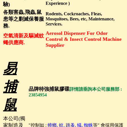
Experience )
驗)
各類害蟲,飛蟲,鼠
Rodents, Cockroaches, Fleas,
患等之剿滅保養服
Mosquitoes, Bees, etc, Maintenance,
Services.
務.
Aerosol Dispenser For Odor
空氣清新及驅滅蚊
Control & Insect Control Machine
蠅供應商.
Supplier
易
捕
品牌特強捕鼠膠碟
詳情請垂詢本公司服務部 :
23854954
鼠
本公司(獨
家制造及
"控制如 :
蟑螂, 蚊, 跳蚤, 蟻, 蜘蛛
等" 會採用保護