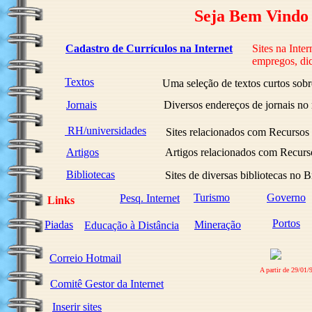
Seja Bem Vindo
Cadastro de Currículos na Internet
Sites na Inter
empregos, dic
Textos
Uma seleção de textos curtos sobr
Jornais
Diversos endereços de jornais no
RH/universidades
Sites relacionados com Recursos
Artigos
Artigos relacionados com Recur
Bibliotecas
Sites de diversas bibliotecas no Br
Turismo
Governo
Pesq. Internet
Links
Portos
Piadas
Mineração
Educação à Distância
Correio Hotmail
A partir de 29/01/
Comitê Gestor da Internet
Inserir sites