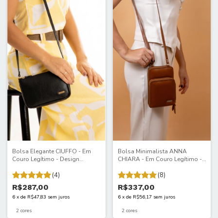
Bolsa Elegante CIUFFO - Em
Bolsa Minimalista ANNA
Couro Legítimo - Design
CHIARA - Em Couro Legítimo -
sofisticado, toque suave e
Textura suave, acabamento
acabamento premium para
(4)
sofisticado e espaço ideal para
(8)
levar o essencial com charme e
carregar o essencial com
R$287,00
R$337,00
discrição. 090ITA
elegânc. 078ita
6
x
de
R$47,83
sem juros
6
x
de
R$56,17
sem juros
2 cores
2 cores