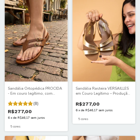
Sandália Ortopédica PROCIDA
Sandália Rasteira VERSAILLES
- Em couro legítimo, com
em Couro Legítimo – Produção
acabamento artesanal.
Artesanal, Design Exclusivo e
Presença que impressiona.
(8)
Palmilha em Couro. 912ITA
R$277,00
Palmilha macia para máximo
6
x
de
R$46,17
sem juros
R$277,00
bem-estar. 203/P/F/ITA
6
x
de
R$46,17
sem juros
5 cores
5 cores