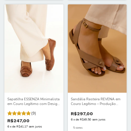
Sapatilha ESSENZA Minimalista
Sandália Rasteira REVENA em
em Couro Legítimo com Design
Couro Legítimo – Produção
Italiano - 02/ita
Artesanal, Design Exclusivo e
(9)
Palmilha em Couro. 913/ITA
R$297,00
6
x
de
R$49,50
sem juros
R$247,00
6
x
de
R$41,17
sem juros
5 cores