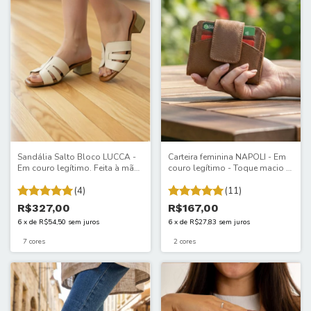
Sandália Salto Bloco LUCCA -
Carteira feminina NAPOLI - Em
Em couro legítimo. Feita à mão.
couro legítimo - Toque macio e
Sofisticação que chama
acabamento impecável. 202/ITA
olhares. Altura 4,5 cm. 2137ITA
(4)
(11)
R$327,00
R$167,00
6
x
de
R$54,50
sem juros
6
x
de
R$27,83
sem juros
7 cores
2 cores