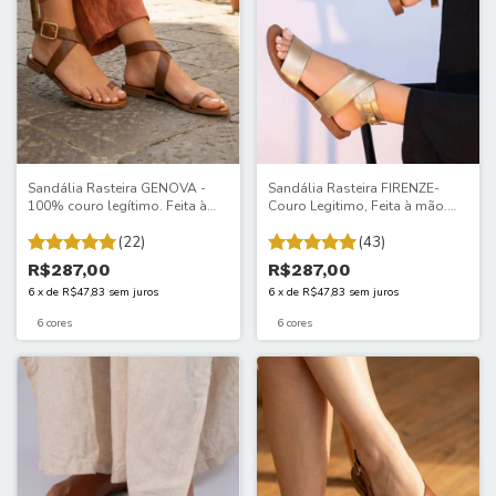
Sandália Rasteira GENOVA -
Sandália Rasteira FIRENZE-
100% couro legítimo. Feita à
Couro Legitimo, Feita à mão.
mão. Estilo marcante em cada
Compre sua linda ACAIACA.
passo.893ITA
(22)
587ITA
(43)
R$287,00
R$287,00
6
x
de
R$47,83
sem juros
6
x
de
R$47,83
sem juros
6 cores
6 cores