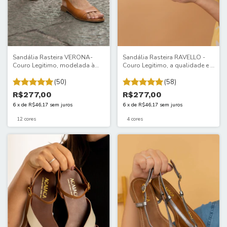
Sandália Rasteira VERONA-
Sandália Rasteira RAVELLO -
Couro Legitimo, modelada à
Couro Legitimo, a qualidade e o
mão. O conforto é excelente e a
conforto impressionam.
qualidade impressiona.674ITA
(50)
900/ITA
(58)
R$277,00
R$277,00
6
x
de
R$46,17
sem juros
6
x
de
R$46,17
sem juros
12 cores
4 cores