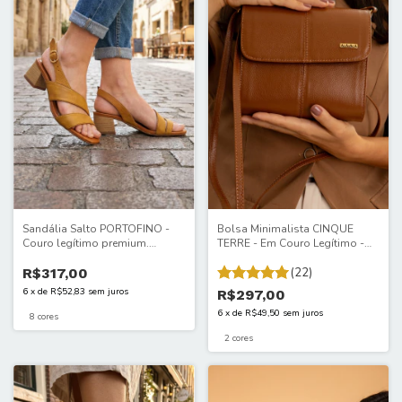
Sandália Salto PORTOFINO -
Bolsa Minimalista CINQUE
Couro legítimo premium.
TERRE - Em Couro Legítimo -
Artesanal. Beleza que se impõe
Toque macio e acabamento
com leveza. Altura 4,5 cm.
R$317,00
impecável, compacte o
(22)
2129/ITA
necessário com elegância
6
x
de
R$52,83
sem juros
R$297,00
discreta. 070ITA
6
x
de
R$49,50
sem juros
8 cores
2 cores