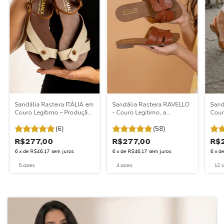
Sandália Rasteira ITÁLIA em
Sandália Rasteira RAVELLO
Sand
Couro Legítimo – Produção
- Couro Legitimo, a
Cour
Artesanal, Design Exclusivo
qualidade e o conforto
à mã
e Palmilha em Couro | Ref.
(6)
impressionam. 900/ITA
(58)
exce
910ITA
impr
R$277,00
R$277,00
R$
6
x
de
R$46,17
sem juros
6
x
de
R$46,17
sem juros
6
x
d
5 cores
4 cores
12 c