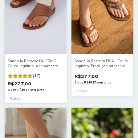
Sandália Rasteira PALERMO -
Sandália Rasteira PISA - Couro
Couro legítimo. Acabamento
legítimo. Produção artesanal.
artesanal. Conforto e presença
Elegância que destaca seu
que impressionam. 598ITA
(17)
caminhar. 203/P/ITA
R$277,00
6
x
de
R$46,17
sem juros
R$277,00
6
x
de
R$46,17
sem juros
7 cores
3 cores