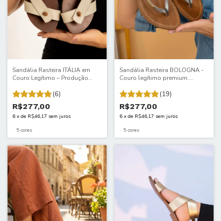
Sandália Rasteira ITÁLIA em
Sandália Rasteira BOLOGNA -
Couro Legítimo – Produção
Couro legítimo premium.
Artesanal, Design Exclusivo e
Artesanal. Beleza que se impõe
Palmilha em Couro | Ref. 910ITA
(6)
com leveza.175ITA
(19)
R$277,00
R$277,00
6
x
de
R$46,17
sem juros
6
x
de
R$46,17
sem juros
5 cores
5 cores