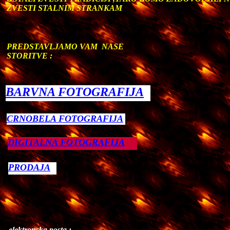
ZVESTI STALNIM STRANKAM
PREDSTAVLJAMO VAM NASE
STORITVE :
BARVNA FOTOGRAFIJA
CRNOBELA FOTOGRAFIJA
DIGITALNA FOTOGRAFIJA
PRODAJA
elektronska posta :