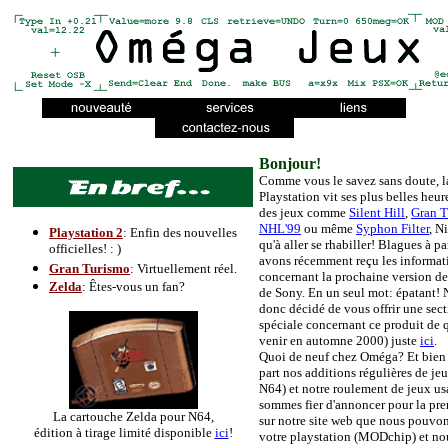
Bonjour!
Comme vous le savez sans doute, l
Playstation vit ses plus belles heur
des jeux comme
Silent Hill
,
Gran T
NHL'99
ou même
Syphon Filter
, N
Playstation 2
: Enfin des nouvelles
qu'à aller se rhabiller! Blagues à p
officielles! : )
avons récemment reçu les informat
Gran Turismo
: Virtuellement réel.
concernant la prochaine version de
Zelda
: Êtes-vous un fan?
de Sony. En un seul mot: épatant!
donc décidé de vous offrir une sec
spéciale concernant ce produit de q
venir en automne 2000) juste
ici
.
Quoi de neuf chez Oméga? Et bien 
part nos additions régulières de je
N64) et notre roulement de jeux us
sommes fier d'annoncer pour la pre
La cartouche Zelda pour N64,
sur notre site web que nous pouvo
édition à tirage limité disponible
ici
!
votre playstation (MODchip) et no