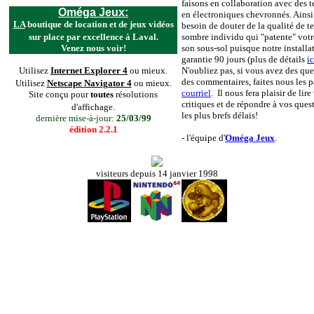
faisons en collaboration avec des 
Oméga Jeux:
en électroniques chevronnés. Ainsi
LA
boutique de location et de jeux vidéos
besoin de douter de la qualité de te
sur place par excellence à Laval.
sombre individu qui "patente" vot
Venez nous voir!
son sous-sol puisque notre installa
garantie 90 jours (plus de détails
ic
Utilisez
Internet Explorer 4
ou mieux.
N'oubliez pas, si vous avez des qu
des commentaires, faites nous les p
Utilisez
Netscape Navigator 4
ou mieux.
courriel
. Il nous fera plaisir de lire
Site conçu pour
toutes
résolutions
critiques et de répondre à vos ques
d'affichage.
les plus brefs délais!
dernière mise-à-jour:
25/03/99
édition 2.2.1
- l'équipe d'
Oméga Jeux
.
visiteurs depuis 14 janvier 1998