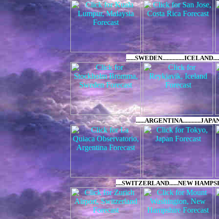
......SWEDEN...............ICELAND......
......ARGENTINA............JAPAN.......
....SWITZERLAND......NEW HAMPSHIRE....