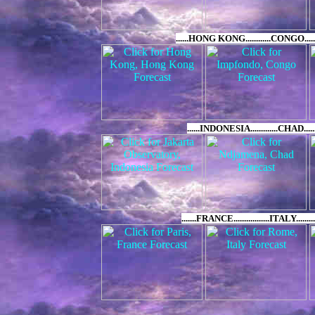
......HONG KONG............CONGO.......
......INDONESIA.............CHAD.......
.......FRANCE.................ITALY.....