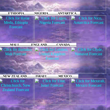
.........ETHIOPIA..............NIGERIA.............ANTARTICA.....
............MALI.................ENGLAND.............CANADA.........
........NEW ZEALAND............ISRAEL...............MEXICO.........