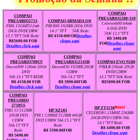
COMPAQ
COMPAQ
PRESARIO1200-310
PRESARIO2715
COMPAQ ARMADA 110
Celeron600 64mb
PIII
1.13
GHZ512mb
PIII 800 192MB 20Gb DVD
6.0Gb DVD
20Gb DVDCDRW
14.1" TFT 56K Rede
56K 12.1"TFT
15.1"TFT 56K Rede
R$ 4350.00FOB
Detalhes
R$ 3400.00
R$5690.00 FOB
clique aqui
FOB
Detalhes clique
Detalhes click aqui
aqui
COMPAQ
COMPAQ
PRESARIO700US
PRESARIO1214SR
COMPAQ EVO N180
Duron900 128mb 20Gb
Duron850 192MB 20GB
PIII
1.0
256mb 20GB
DVD
CDRW
DVD/CDRW
56k 14.1"TFT REDE
56k 14.1"TFT
14.1"TFT 56K Rede
R$ 4150.00 FOB
R$ 3990.00
FOB
R$5690.00 FOB
Detalhes click aqui
Detalhes clique aqui
COMPAQ
PRESARIO
2710US
HP ZT1130
PIII1.13 512MB
HP XZ185
CELERON1.13MHZ 256MB
20GB DVD
PIII 1.13MHZ 512MB 40GB
20GB DVD CDRW 56k
CDRW
DVD CDRW 56k 15.1"TFT
14.1"TFT Rede
56k 15"TFT
Rede
R$ 4490.00 FOB
Rede
R$ 5590.00
FOB
Detalhes clique aqui
R$ 5690.00