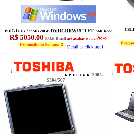
CEL
1.1
DVDCDRW
15"TFT
PIII
GHz 256MB 20GB
56K Rede
R$ 5050.00
F.O.B Brasil
até acabar o stock
Detalhes click aqui
5005-
S504/507