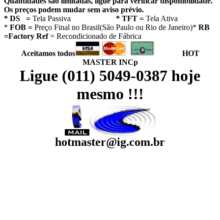
Quantidades são limitadas, ligue para verificar disponibilidade.
Os preços podem mudar sem aviso prévio.
* DS =
Tela Passiva
* TFT =
Tela Ativa
*
FOB =
Preço Final no Brasil(São Paulo ou Rio de Janeiro)*
RB
=Factory Ref
= Recondicionado de Fábrica
Aceitamos todos
HOT
MASTER INCp
Ligue (011) 5049-0387 hoje
mesmo !!!
hotmaster@ig.com.br