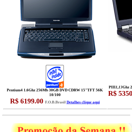
PIII
1,13
Ghz 
Pentium4 1.6Ghz 256Mb 30GB DVD CDRW 15"TFT 56K
R$ 5350
10/100
R$ 6199.00
F.O.B.Brasil
Detalhes clique aqui