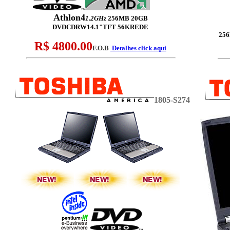
Athlon4
1.2GHz
256MB 20GB
DVDCDRW14.1"TFT 56KREDE
25
R$ 4800.00
F.O.B
Detalhes click aqui
1805-S274