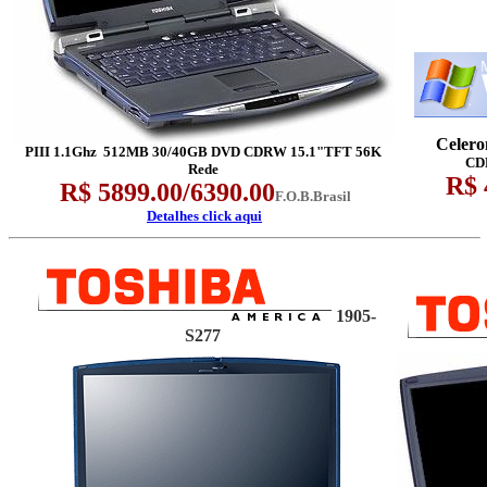
Celer
PIII 1.1Ghz 512MB 30/40GB DVD CDRW 15.1"TFT 56K
CD
Rede
R$ 
R$ 5899.00/6390.00
F.O.B.Brasil
Detalhes click aqui
1905-
S277