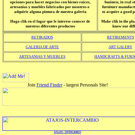
opciones para hacer negocios con bienes raices,
business, in real 
artesanias y muebles fabricados por nosotros o
furniture manufact
adquirir alguna pintura de nuestra galeria
to acquire a good p
Haga clik en el lugar que le interese conocer de
Make clik in the plac
nuestros diferentes productos
know our dif
RETIRADOS
RETIREMENTS
GALERIA DE ARTE
ART GALERY
ARTESANIAS Y MUEBLES
HANDCRAFTS & FURN
Join
Friend Finder
- largest Personals Site!
ATAJOS-INTERCAMBIO