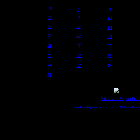
6
7
8
11
12
13
16
17
18
21
22
23
26
27
28
32
31
33
37
36
38
41
Volver a la Pagina Prin
matrixneo16@hotmail.com
matrix_15@burundis.co