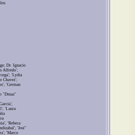
los.
e; Dr. Ignacio
o Alfredo';
cega'; 'Lydia
o Chavez';
os'; 'German
ndo "Dmaz"
Garcia';
l'; 'Laura
lia
ura
ia'; 'Rebeca
izabal'; 'Josi"
a'; 'Marco