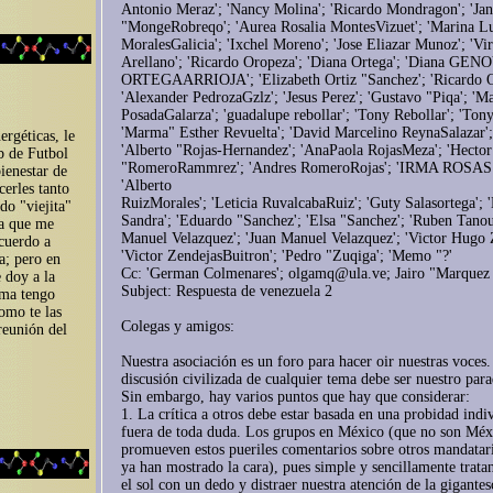
Antonio Meraz'; 'Nancy Molina'; 'Ricardo Mondragon'; 'Jan
"MongeRobreqo'; 'Aurea Rosalia MontesVizuet'; 'Marina L
MoralesGalicia'; 'Ixchel Moreno'; 'Jose Eliazar Munoz'; 'Vi
Arellano'; 'Ricardo Oropeza'; 'Diana Ortega'; 'Diana GE
ORTEGAARRIOJA'; 'Elizabeth Ortiz "Sanchez'; 'Ricardo Or
'Alexander PedrozaGzlz'; 'Jesus Perez'; 'Gustavo "Piqa'; '
PosadaGalarza'; 'guadalupe rebollar'; 'Tony Rebollar'; 'Tony
'Marma" Esther Revuelta'; 'David Marcelino ReynaSalazar'; 
ergéticas, le
'Alberto "Rojas-Hernandez'; 'AnaPaola RojasMeza'; 'Hector
b de Futbol
"RomeroRammrez'; 'Andres RomeroRojas'; 'IRMA ROSA
ienestar de
'Alberto
erles tanto
RuizMorales'; 'Leticia RuvalcabaRuiz'; 'Guty Salasortega';
do "viejita"
Sandra'; 'Eduardo "Sanchez'; 'Elsa "Sanchez'; 'Ruben Tanou
ía que me
Manuel Velazquez'; 'Juan Manuel Velazquez'; 'Victor Hugo 
cuerdo a
'Victor ZendejasBuitron'; 'Pedro "Zuqiga'; 'Memo "?'
a; pero en
Cc: 'German Colmenares'; olgamq@ula.ve; Jairo "Marquez
 doy a la
Subject: Respuesta de venezuela 2
ema tengo
omo te las
Colegas y amigos:
reunión del
Nuestra asociación es un foro para hacer oir nuestras voces
discusión civilizada de cualquier tema debe ser nuestro par
Sin embargo, hay varios puntos que hay que considerar:
1. La crítica a otros debe estar basada en una probidad indi
fuera de toda duda. Los grupos en México (que no son Méx
promueven estos pueriles comentarios sobre otros mandatar
ya han mostrado la cara), pues simple y sencillamente trata
el sol con un dedo y distraer nuestra atención de la gigantes