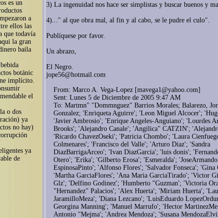
cos es un
3) La ingenuidad nos hace ser simplistas y buscar buenos y ma
roductos
empezaron a
4)..." al que obra mal, al fin y al cabo, se le pudre el culo".
tre ellos las
a que todavía
Publíquese por favor.
aqui la gran
dinero baila
Un abrazo,
 bebida
El Negro.
actos botánic
jope56@hotmail.com
ne implícito.
onsumir
From: Marco A. Vega-Lopez [mavega1@yahoo.com]
comendable el
Sent: Lunes 5 de Diciembre de 2005 9:47 AM
To: Martmn" "Dommnguez" Barrios Morales; Balarezo, Jorg
la o dos
Gonzalez; 'Enriqueta Aguirre'; 'Leon Miguel Alcocer'; 'Hug
ración) ya
'Javier Ambrosio'; 'Enrique Angeles-Anguiano'; 'Lourdes Ar
ictos no hay)
Brooks'; 'Alejandro Canale'; 'Angilica" CATZIN'; 'Alejandr
 corrupción
'Ricardo ChavezOseki'; 'Patricia Chombo'; 'Laura Cienfueg
Colmenares'; 'Francisco del Valle'; 'Arturo Diaz'; 'Sandra
eligentes ya
DiazBarrigaArceo'; 'Ivan DiazGarcia'; 'luis donis'; 'Ferna
rable de
Otero'; 'Erika'; 'Gilberto Erosa'; 'Esmeralda'; 'JoseArmando
EspinosaPinto'; 'Alfonso Flores'; 'Salvador Fonseca'; 'Gina 
'Martha GarciaFlores'; 'Ana Maria GarciaTirado'; 'Victor Gi
Glz'; 'Delfino Godinez'; 'Humberto "Guzman'; 'Victoria Ora
"Hernandez" Palacios'; 'Alex Huerta'; 'Miriam Huerta'; 'La
JaramilloMeza'; 'Diana Lezcano'; 'LuisEduardo LopezOrdun
Georgina Manning'; 'Manuel Marrufo'; 'Hector MartinezMend
Antonio "Mejma'; 'Andrea Mendoza'; 'Susana MendozaElvir