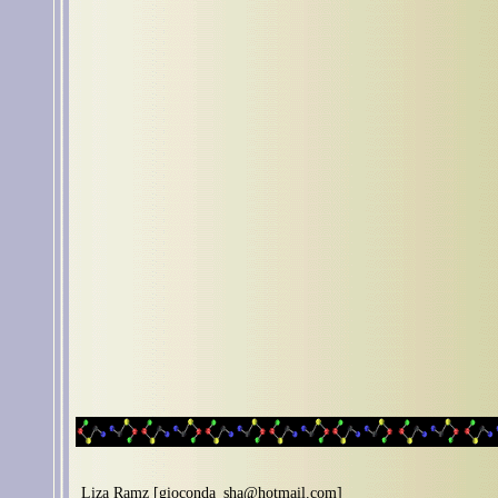
Liza Ramz [gioconda_sha@hotmail.com]