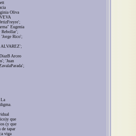
ett
ucia
rginia Oliva
NOVEVA
tizFreyre';
Marma" Eugenia
 Rebollar';
'Jorge Rico';
S ALVAREZ';
 'DiazB Arceo
s'; 'Juan
ZavalaParada';
. La
adigma.
vidual
ico)y que
ios (y que
n de tapar
ca viga