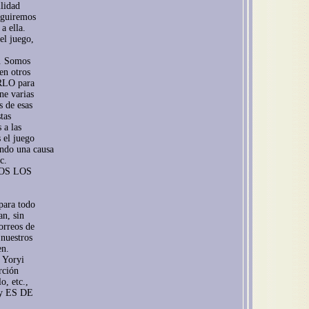
lidad
seguiremos
a ella.
el juego,
e. Somos
en otros
ARLO para
ne varias
 de esas
tas
 a las
 el juego
ndo una causa
c.
OS LOS
 para todo
an, sin
orreos de
 nuestros
en.
l Yoryi
erción
o, etc.,
s y ES DE