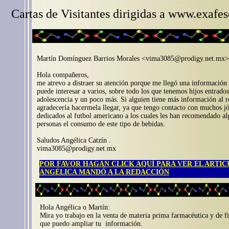
Cartas de Visitantes dirigidas a www.exafe
Martín Domínguez Barrios Morales <vima3085@prodigy.net.mx> h
Hola compañeros,
me atrevo a distraer su atención porque me llegó una información
puede interesar a varios, sobre todo los que tenemos hijos entrados
adolescencia y un poco más. Si alguien tiene más información al r
agradecería hacermela llegar, ya que tengo contacto con muchos j
dedicados al futbol americano a los cuales les han recomendado a
personas el consumo de este tipo de bebidas.
Saludos Angélica Catzín .
vima3085@prodigy.net.mx
POR FAVOR HAGAN CLICK AQUÍ PARA VER EL ARTI
ANGÉLICA MANDÓ A LA REDACCIÓN
Hola Angélica o Martín:
Mira yo trabajo en la venta de materia prima farmacéutica y de fi
que puedo ampliar tu información.