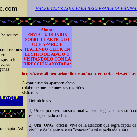
sc.com
HACER CLICK AQUÍ PARA REGRESAR A LA PÁGINA
Ahora:
ENVIA TU OPINION
a scritto:
SOBRE EL ARTICULO
QUE APARECE
HACIENDO CLICK EN
 que creo nos
EL SITIO DE ABAJO O
 en la
VISITANDOLO CON LA
especto le
DIRECCIÓN ANOTADA:
óvenes
lgunas
http://www.alimentariaonline.com/main_editorial_viewed2.a
A continuación aparecen abajo
colaboraciones de nuestros queridos
visitantes:
CULO QUE
Definiciones,
1) Un corporativo transnacional va por las ganancias y su "con
está supeditado a ellas.
2) Una "ONG" oficial, vive de la atención que logra captar de
toterapia. Así
civil" y de la prensa y su "concern" está supeditado a ésta.