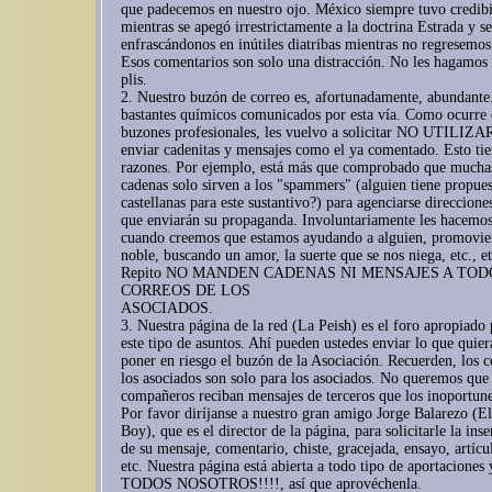
que padecemos en nuestro ojo. México siempre tuvo credibi
mientras se apegó irrestrictamente a la doctrina Estrada y 
enfrascándonos en inútiles diatribas mientras no regresemos 
Esos comentarios son solo una distracción. No les hagamos 
plis.
2. Nuestro buzón de correo es, afortunadamente, abundant
bastantes químicos comunicados por esta vía. Como ocurre 
buzones profesionales, les vuelvo a solicitar NO UTILIZ
enviar cadenitas y mensajes como el ya comentado. Esto tie
razones. Por ejemplo, está más que comprobado que muchas
cadenas solo sirven a los "spammers" (alguien tiene propues
castellanas para este sustantivo?) para agenciarse direcciones
que enviarán su propaganda. Involuntariamente les hacemos
cuando creemos que estamos ayudando a alguien, promovie
noble, buscando un amor, la suerte que se nos niega, etc., et
Repito NO MANDEN CADENAS NI MENSAJES A TOD
CORREOS DE LOS
ASOCIADOS.
3. Nuestra página de la red (La Peish) es el foro apropiado
este tipo de asuntos. Ahí pueden ustedes enviar lo que quier
poner en riesgo el buzón de la Asociación. Recuerden, los c
los asociados son solo para los asociados. No queremos que
compañeros reciban mensajes de terceros que los inoportun
Por favor diríjanse a nuestro gran amigo Jorge Balarezo (E
Boy), que es el director de la página, para solicitarle la ins
de su mensaje, comentario, chiste, gracejada, ensayo, artícul
etc. Nuestra página está abierta a todo tipo de aportacione
TODOS NOSOTROS!!!!, así que aprovéchenla.