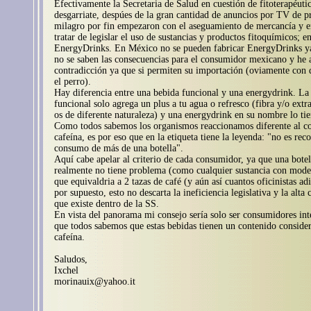
Efectivamente la Secretaria de Salud en cuestión de fitoterapéuti
desgarriate, despúes de la gran cantidad de anuncios por TV de p
milagro por fin empezaron con el aseguamiento de mercancía y 
tratar de legislar el uso de sustancias y productos fitoquímicos; en
EnergyDrinks. En México no se pueden fabricar EnergyDrinks y
no se saben las consecuencias para el consumidor mexicano y he 
contradicción ya que si permiten su importación (oviamente con 
el perro).
Hay diferencia entre una bebida funcional y una energydrink. La
funcional solo agrega un plus a tu agua o refresco (fibra y/o extr
os de diferente naturaleza) y una energydrink en su nombre lo tie
Como todos sabemos los organismos reaccionamos diferente al c
cafeína, es por eso que en la etiqueta tiene la leyenda: "no es re
consumo de más de una botella".
Aquí cabe apelar al criterio de cada consumidor, ya que una botel
realmente no tiene problema (como cualquier sustancia con mode
que equivaldria a 2 tazas de café (y aún así cuantos oficinistas ad
por supuesto, esto no descarta la ineficiencia legislativa y la alta
que existe dentro de la SS.
En vista del panorama mi consejo sería solo ser consumidores int
que todos sabemos que estas bebidas tienen un contenido conside
cafeína.
Saludos,
Ixchel
morinauix@yahoo.it