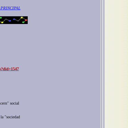
 PRINCIPAL
sp?did=1547
cern" social
 la "sociedad