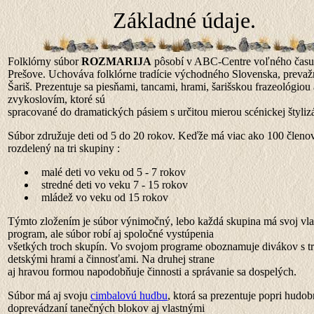
Základné údaje.
Folklórny súbor
ROZMARIJA
pôsobí v ABC-Centre voľného času
Prešove. Uchováva folklórne tradície východného Slovenska, prevaž
Šariš. Prezentuje sa piesňami, tancami, hrami, šarišskou frazeológiou 
zvykoslovím, ktoré sú
spracované do dramatických pásiem s určitou mierou scénickej štylizá
Súbor združuje deti od 5 do 20 rokov. Keďže má viac ako 100 členov
rozdelený na tri skupiny :
malé deti vo veku od 5 - 7 rokov
stredné deti vo veku 7 - 15 rokov
mládež vo veku od 15 rokov
Týmto zložením je súbor výnimočný, lebo každá skupina má svoj vla
program, ale súbor robí aj spoločné vystúpenia
všetkých troch skupín. Vo svojom programe oboznamuje divákov s t
detskými hrami a činnosťami. Na druhej strane
aj hravou formou napodobňuje činnosti a správanie sa dospelých.
Súbor má aj svoju
cimbalovú hudbu
, ktorá sa prezentuje popri hudo
doprevádzaní tanečných blokov aj vlastnými