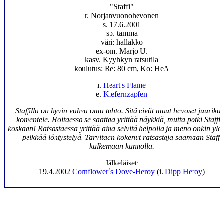
"Staffi"
r. Norjanvuonohevonen
s. 17.6.2001
sp. tamma
väri: hallakko
ex-om. Marjo U.
kasv. Kyyhkyn ratsutila
koulutus: Re: 80 cm, Ko: HeA
i.
Heart's Flame
e.
Kiefernzapfen
Staffilla on hyvin vahva oma tahto. Sitä eivät muut hevoset juurik
komentele. Hoitaessa se saattaa yrittää näykkiä, mutta potki Staffi
koskaan! Ratsastaessa yrittää aina selvitä helpolla ja meno onkin yl
pelkkää löntystelyä. Tarvitaan kokenut ratsastaja saamaan Staff
kulkemaan kunnolla.
Jälkeläiset:
19.4.2002
Cornflower´s Dove-Heroy
(i.
Dipp Heroy
)