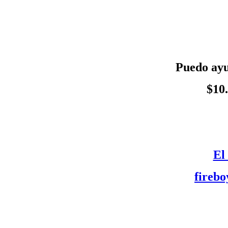
Puedo ayud
$10
El
fireb