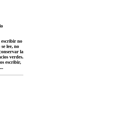
lo
 escribir no
se lee, no
conservar la
cios verdes.
s escribir,
..