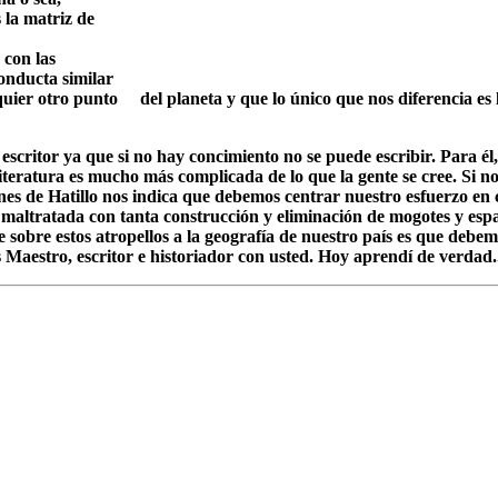
 la matriz de
 con las
onducta similar
lquier otro punto
....
del planeta y que lo único que nos diferencia es 
scritor ya que si no hay concimiento no se puede escribir. Para él,
literatura es mucho más complicada de lo que la gente se cree. Si no 
nes de Hatillo nos indica que debemos centrar nuestro esfuerzo en 
do maltratada con tanta construcción y eliminación de mogotes y espa
obre estos atropellos a la geografía de nuestro país es que debemo
Maestro, escritor e historiador con usted. Hoy aprendí de verdad..