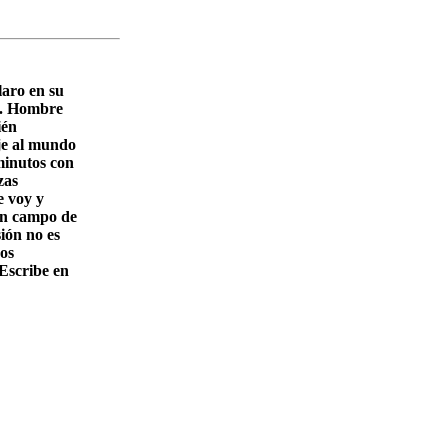
laro en su
ir. Hombre
ién
aje al mundo
minutos con
zas
e voy y
 un campo de
ión no es
ños
 Escribe en