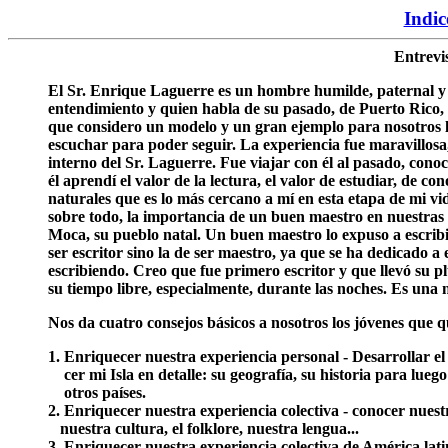
Indic
Entrevi
El Sr. Enrique Laguerre es un hombre humilde, paternal y 
entendimiento y quien habla de su pasado, de Puerto Rico, 
que considero un modelo y un gran ejemplo para nosotros 
escuchar para poder seguir. La experiencia fue maravillosa
interno del Sr. Laguerre. Fue viajar con él al pasado, cono
él aprendí el valor de la lectura, el valor de estudiar, de c
naturales que es lo más cercano a mí en esta etapa de mi v
sobre todo, la importancia de un buen maestro en nuestras
Moca, su pueblo natal. Un buen maestro lo expuso a escribir
ser escritor sino la de ser maestro, ya que se ha dedicado a
escribiendo. Creo que fue primero escritor y que llevó su pl
su tiempo libre, especialmente, durante las noches. Es una n
Nos da cuatro consejos básicos a nosotros los jóvenes que qu
1. Enriquecer nuestra experiencia personal - Desarrollar el
...
cer mi Isla en detalle: su geografía, su historia para lueg
...
otros países.
2. Enriquecer nuestra experiencia colectiva - conocer nuest
...
nuestra cultura, el folklore, nuestra lengua...
3. Enriquecer nuestra experiencia colectiva de América lati