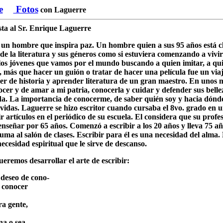
e
.
Fotos
....
con Laguerre
sta al Sr. Enrique Laguerre
un hombre que inspira paz. Un hombre quien a sus 95 años está c
de la literatura y sus géneros como si estuviera comenzando a viv
los jóvenes que vamos por el mundo buscando a quien imitar, a qu
, más que hacer un guión o tratar de hacer una película fue un vi
cer de historia y aprender literatura de un gran maestro. En unos 
onocer y de amar a mi patria, conocerla y cuidar y defender sus belle
ida. La importancia de conocerme, de saber quién soy y hacia dónd
 vidas. Laguerre se hizo escritor cuando cursaba el 8vo. grado en
 artículos en el periódico de su escuela. El considera que su profes
 enseñar por 65 años. Comenzó a escribir a los 20 años y lleva 75 a
uma al salón de clases. Escribir para él es una necesidad del alma.
ecesidad espiritual que le sirve de descanso.
eremos desarrollar el arte de escribir:
 deseo de cono-
o conocer
ra gente,
na o sea,