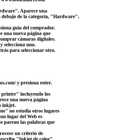
ardware". Aparece una
s debajo de la categoría, "Hardware".
siona guía del comprador.
ce una nueva página que
comprar cámaras digitales.
 y selecciona uno.
trás para seleccionar otro.
os.com/ y presiona enter.
t printer" incluyendo los
arece una nueva página
 inkjet.
ine" no estudia otros lugares
 un lugar del Web es
que parean las palabras que
roveer un criterio de
 escribe "Inkjet de color"