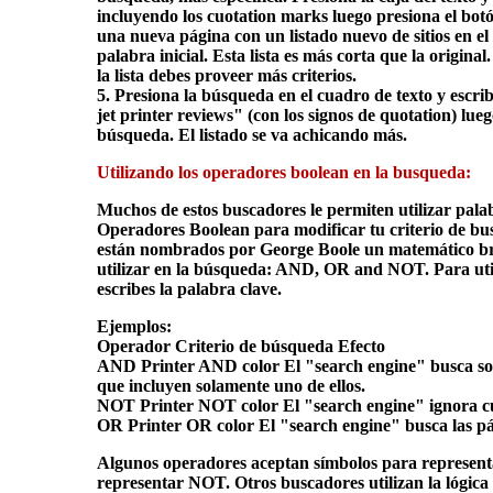
incluyendo los cuotation marks luego presiona el bo
una nueva página con un listado nuevo de sitios en e
palabra inicial. Esta lista es más corta que la origina
la lista debes proveer más criterios.
5. Presiona la búsqueda en el cuadro de texto y escri
jet printer reviews" (con los signos de quotation) lue
búsqueda. El listado se va achicando más.
Utilizando los operadores boolean en la busqueda:
Muchos de estos buscadores le permiten utilizar pala
Operadores Boolean para modificar tu criterio de bu
están nombrados por George Boole un matemático brit
utilizar en la búsqueda: AND, OR and NOT. Para util
escribes la palabra clave.
Ejemplos:
Operador Criterio de búsqueda Efecto
AND Printer AND color El "search engine" busca sol
que incluyen solamente uno de ellos.
NOT Printer NOT color El "search engine" ignora cu
OR Printer OR color El "search engine" busca las p
Algunos operadores aceptan símbolos para representa
representar NOT. Otros buscadores utilizan la lógica