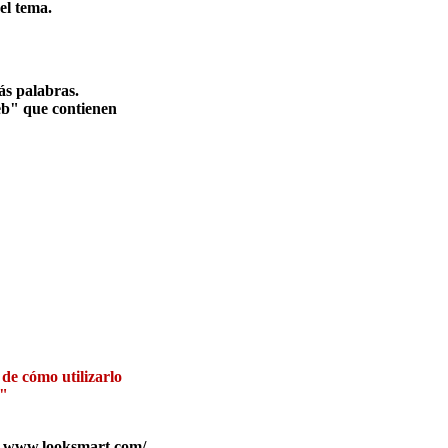
el tema.
ás palabras.
eb" que contienen
de cómo utilizarlo
l"
ibe www.looksmart.com/