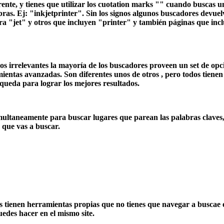
nte, y tienes que utilizar los cuotation marks "" cuando buscas u
bras. Ej: "inkjetprinter". Sin los signos algunos buscadores devue
bra "jet" y otros que incluyen "printer" y también páginas que inc
os irrelevantes la mayoría de los buscadores proveen un set de opc
ntas avanzadas. Son diferentes unos de otros , pero todos tienen 
squeda para lograr los mejores resultados.
imultaneamente para buscar lugares que parean las palabras claves,
a que vas a buscar.
s tienen herramientas propias que no tienes que navegar a buscae 
edes hacer en el mismo site.