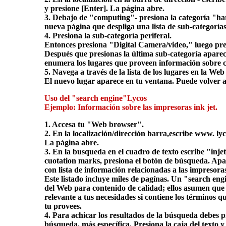
y presione [Enter]. La página abre.
3. Debajo de "computing"- presiona la categoría "h
nueva página que despliga una lista de sub-categoría
4. Presiona la sub-categoría periferal.
Entonces presiona "Digital Camera/video," luego pre
Después que presionas la última sub-categoría apare
enumera los lugares que proveen información sobre 
5. Navega a través de la lista de los lugares en la Web
El nuevo lugar aparece en tu ventana. Puede volver a
Uso del "search engine"Lycos
Ejemplo: Información sobre las impresoras ink jet.
1. Accesa tu "Web browser".
2. En la localización/dirección barra,escribe www. lyc
La página abre.
3. En la busqueda en el cuadro de texto escribe "inje
cuotation marks, presiona el botón de búsqueda. Ap
con lista de información relacionadas a las impresoras
Este listado incluye miles de pagínas. Un "search eng
del Web para contenido de calidad; ellos asumen que
relevante a tus necesidades si contiene los términos 
tu provees.
4. Para achicar los resultados de la búsqueda debes p
búsqueda, más específica. Presiona la caja del texto y