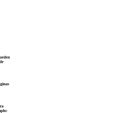
pueden
de
áginas
ara
mplo: