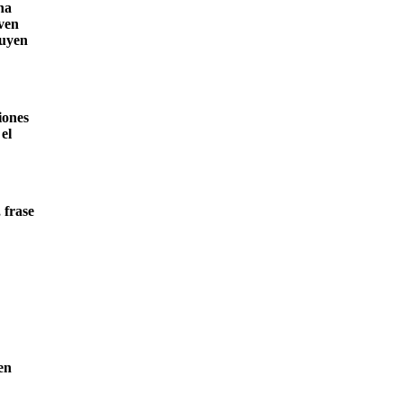
na
lven
luyen
iones
el
 frase
en