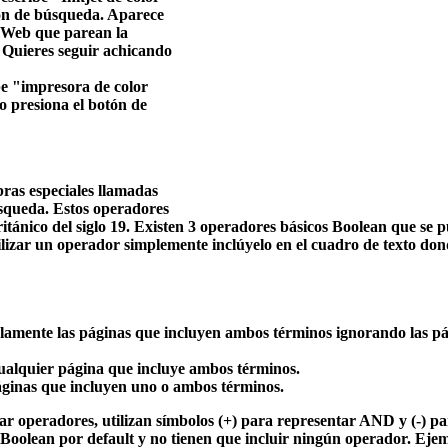
tón de búsqueda. Aparece
l Web que parean la
l. Quieres seguir achicando
be "impresora de color
go presiona el botón de
bras especiales llamadas
squeda. Estos operadores
ánico del siglo 19. Existen 3 operadores básicos Boolean que se 
izar un operador simplemente inclúyelo en el cuadro de texto don
amente las páginas que incluyen ambos términos ignorando las p
alquier página que incluye ambos términos.
áginas que incluyen uno o ambos términos.
r operadores, utilizan símbolos (+) para representar AND y (-) p
 Boolean por default y no tienen que incluir ningún operador. Eje