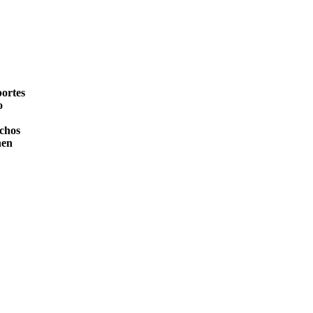
portes
o
uchos
nen