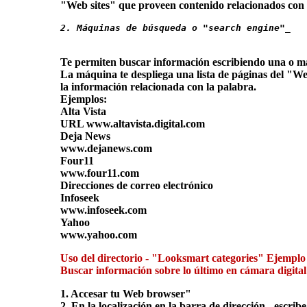
"Web sites" que proveen contenido relacionados con 
2. Máquinas de búsqueda o "search engine"
_
Te permiten buscar información escribiendo una o m
La máquina te despliega una lista de páginas del "W
la información relacionada con la palabra.
Ejemplos:
Alta Vista
URL www.altavista.digital.com
Deja News
www.dejanews.com
Four11
www.four11.com
Direcciones de correo electrónico
Infoseek
www.infoseek.com
Yahoo
www.yahoo.com
Uso del directorio - "Looksmart categories" Ejemplo 
Buscar información sobre lo último en cámara digita
1. Accesar tu Web browser"
2. En la localización en la barra de dirección - escr