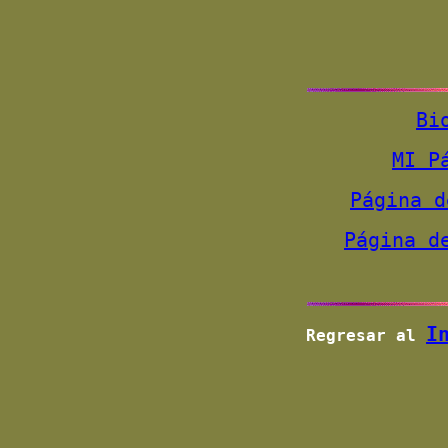
Bi
MI P
Página d
Página d
I
Regresar al