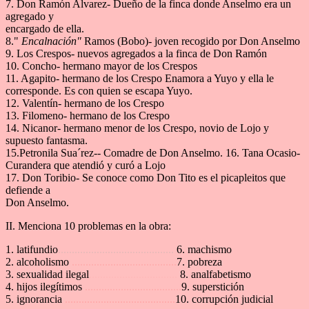
7. Don Ramón Alvarez- Dueño de la finca donde Anselmo era un
agregado y
encargado de ella.
8."
Encalnación"
Ramos (Bobo)- joven recogido por Don Anselmo
9. Los Crespos- nuevos agregados a la finca de Don Ramón
10. Concho- hermano mayor de los Crespos
11. Agapito- hermano de los Crespo Enamora a Yuyo y ella le
corresponde. Es con quien se escapa Yuyo.
12. Valentín- hermano de los Crespo
13. Filomeno- hermano de los Crespo
14. Nicanor- hermano menor de los Crespo, novio de Lojo y
supuesto fantasma.
15.Petronila Sua´rez-- Comadre de Don Anselmo. 16. Tana Ocasio-
Curandera que atendió y curó a Lojo
17. Don Toribio- Se conoce como Don Tito es el picapleitos que
defiende a
Don Anselmo.
II. Menciona 10 problemas en la obra:
1. latifundio
..........................................
6. machismo
2. alcoholismo
......................................
7. pobreza
3. sexualidad ilegal
................................
8. analfabetismo
4. hijos ilegítimos
...................................
9. superstición
5. ignorancia
........................................
10. corrupción judicial