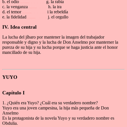
b. el odio
........
...............
g. la rabia
c. la venganza
........
.........
h. la ira
d. el temor
........
..............
i la rebeldía
e. la fidelidad
........
...........
j. el orgullo
IV. Idea central
La lucha del jíbaro por mantener la imagen del trabajador
responsable y digno y la lucha de Don Anselmo por manterner la
pureza de su hija y su lucha porque se haga justicia ante el honor
mancillado de su hija.
YUYO
Capítulo I
1. ¿Quién era Yuyo? ¿Cuál era su verdadero nombre?
Yuyo era una joven campesina, la hija más pequeña de Don
Anselmo
Es la protagonista de la novela Yuyo y su verdadero nombre es
Obdulia.