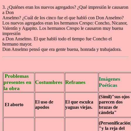
3. ¿Quiénes eran los nuevos agregados? ¿Qué impresión le causaron
a Don
Anselmo? ¿Cuál de los cinco fue el que habló con Don Anselmo?
Los nuevos agregados eran los hermanos Crespo: Concho, Nicanor,
Valentín y Agapito. Los hermanos Crespo le causaron muy buena
impresión
a Don Anselmo. El que habló todo el tiempo fue Concho el
hermano mayor.
Don Anselmo pensó que era gente buena, honrada y trabajadora.
Problemas
Imágenes
presentes en
Costumbres
Refranes
Poéticas
la obra
(Símil)"sus ojos
El uso de
El que esculca
parecen dos
El aborto
apodos
yaguas viejas.
brazas de
cándela"
(Personificación
"y la reja del