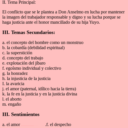
II. Tema Principal:
El conflicto que se le plantea a Don Anselmo en lucha por mantener
la imagen del trabajador responsable y digno y su lucha porque se
haga justicia ante el honor mancillado de su hija Yuyo.
III. Temas Secundarios:
a. el concepto del hombre como un monstruo
b. la cobardía (debilidad espiritual)
c. la superstición
d. concepto del trabajo
e. explotación del jíbaro
f. egoísmo individual y colectivo
g. la honradez
h. la injusticia de la justicia
I. la avaricia
j. el amor (paternal, idílico hacia la tierra)
k. la fe en la justicia y en la justicia divina
l. el aborto
m. engaño
III. Sentimientos
a. el amor
...........
..........
.f. el despecho