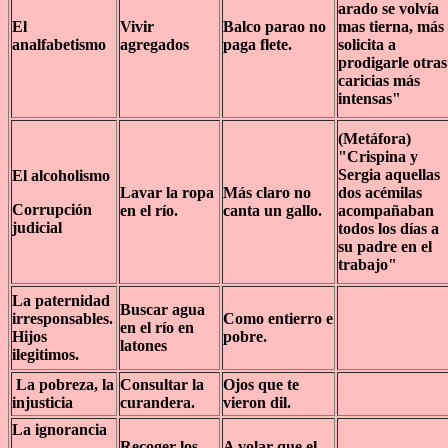
arado se volvía
El
Vivir
Balco parao no
mas tierna, más
analfabetismo
agregados
paga flete.
solicita a
prodigarle otras
caricias más
intensas"
(Metáfora)
"Crispina y
Sergia aquellas
El alcoholismo
Lavar la ropa
Más claro no
dos acémilas
Corrupción
en el río.
canta un gallo.
acompañaban
judicial
todos los días a
su padre en el
trabajo"
La paternidad
Buscar agua
irresponsables.
Como entierro e
en el río en
Hijos
pobre.
latones
ilegitimos.
La pobreza, la
Consultar la
Ojos que te
injusticia
curandera.
vieron dil.
La ignorancia
Recoger los
A volar que el