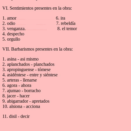
VI. Sentimientos presentes en la obra:
1. amor
........
.........................
6. ira
2. odio
........
.........
........
.........
7. rebeldía
3. venganza.
..................
.........
8. el temor
4. despecho
5. orgullo
VII. Barbarismos presentes en la obra:
1. asina - asi mismo
2. aplanchados - planchados
3. apropinguense - tómese
4. asidéntese - entre y siéntese
5. arteras - llenarse
6. agora - ahora
7. ajumao - borracho
8. jacer - hacer
9. abigarrador - apretados
10. alsiona - acciona
11. disil - decir