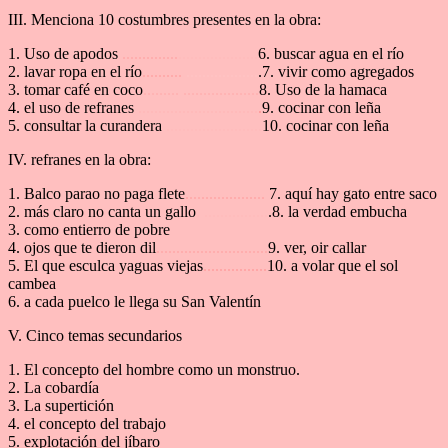
III. Menciona 10 costumbres presentes en la obra:
1. Uso de apodos
..............
....................
6. buscar agua en el río
2. lavar ropa en el río
..........
..................
.7. vivir como agregados
3. tomar café en coco
......... ...................
8. Uso de la hamaca
4. el uso de refranes
..............................
.
9. cocinar con leña
5. consultar la curandera
........................
1
0. cocinar con leña
IV. refranes en la obra:
1. Balco parao no paga flete
....................
7. aquí hay gato entre saco
2. más claro no canta un gallo
. ................
.8. la verdad embucha
3. como entierro de pobre
4. ojos que te dieron dil
............................
9. ver, oir callar
5. El que esculca yaguas viejas
................
10. a volar que el sol
cambea
6. a cada puelco le llega su San Valentín
V. Cinco temas secundarios
1. El concepto del hombre como un monstruo.
2. La cobardía
3. La supertición
4. el concepto del trabajo
5. explotación del jíbaro