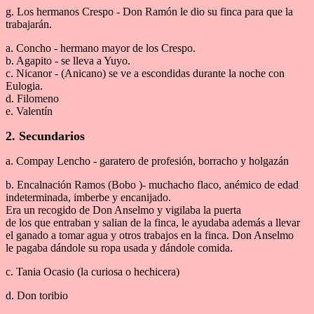
g. Los hermanos Crespo - Don Ramón le dio su finca para que la
trabajarán.
a. Concho - hermano mayor de los Crespo.
b. Agapito - se lleva a Yuyo.
c. Nicanor - (Anicano) se ve a escondidas durante la noche con
Eulogia.
d. Filomeno
e. Valentín
2. Secundarios
a. Compay Lencho - garatero de profesión, borracho y holgazán
b. Encalnación Ramos (Bobo )- muchacho flaco, anémico de edad
indeterminada, imberbe y encanijado.
Era un recogido de Don Anselmo y vigilaba la puerta
de los que entraban y salian de la finca, le ayudaba además a llevar
el ganado a tomar agua y otros trabajos en la finca. Don Anselmo
le pagaba dándole su ropa usada y dándole comida.
c. Tania Ocasio (la curiosa o hechicera)
d. Don toribio