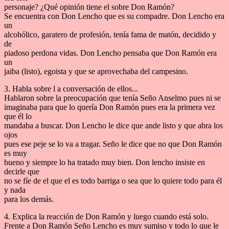
personaje? ¿Qué opinión tiene el sobre Don Ramón?
Se encuentra con Don Lencho que es su compadre. Don Lencho era
un
alcohólico, garatero de profesión, tenía fama de matón, decidido y
de
piadoso perdona vidas. Don Lencho pensaba que Don Ramón era
un
jaiba (listo), egoista y que se aprovechaba del campesino.
3. Habla sobre l a conversación de ellos...
Hablaron sobre la preocupación que tenía Seño Anselmo pues ni se
imaginaba para que lo quería Don Ramón pues era la primera vez
que él lo
mandaba a buscar. Don Lencho le dice que ande listo y que abra los
ojos
pues ese peje se lo va a tragar. Seño le dice que no que Don Ramón
es muy
bueno y siempre lo ha tratado muy bien. Don lencho insiste en
decirle que
no se fíe de el que el es todo barriga o sea que lo quiere todo para él
y nada
para los demás.
4. Explica la reacción de Don Ramón y luego cuando está solo.
Frente a Don Ramón Seño Lencho es muy sumiso y todo lo que le