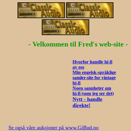
- Velkommen til Fred's web-site -
Hvorfor handle hi-fi
av oss
Min engelsk-språklige
samler-site for vintage
hi-fi
Noen sannheter om
hi-fi (som jeg ser det)
Nytt - handle
direkte!
Se også våre auksjoner på www.GiBud.no