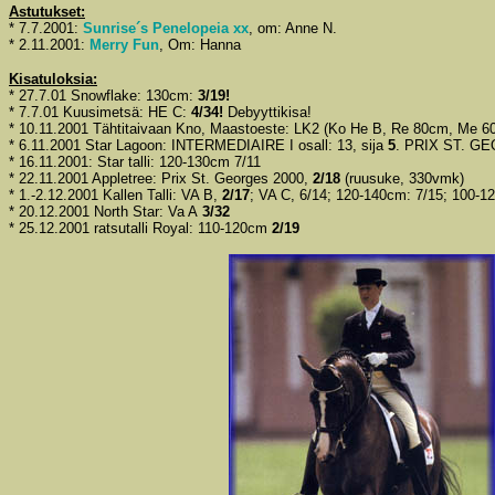
Astutukset:
* 7.7.2001:
Sunrise´s Penelopeia xx
, om: Anne N.
* 2.11.2001:
Merry Fun
, Om: Hanna
Kisatuloksia:
* 27.7.01 Snowflake: 130cm:
3/19!
* 7.7.01 Kuusimetsä: HE C:
4/34!
Debyyttikisa!
* 10.11.2001 Tähtitaivaan Kno, Maastoeste:
LK2 (Ko He B, Re 80cm, Me 60cm
* 6.11.2001 Star Lagoon: INTERMEDIAIRE I osall: 13, sija
5
. PRIX ST. GEO
* 16.11.2001: Star talli: 120-130cm 7/11
* 22.11.2001 Appletree:
Prix St. Georges 2000,
2/18
(ruusuke, 330vmk)
* 1.-2.12.2001 Kallen Talli: VA B,
2/17
; VA C, 6/14; 120-140cm: 7/15; 100-1
* 20.12.2001 North Star: Va A
3/32
* 25.12.2001 ratsutalli Royal: 110-120cm
2/19