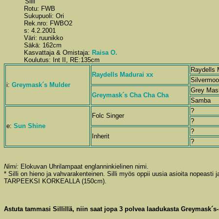
'Silli'
Rotu: FWB
Sukupuoli: Ori
Rek.nro: FWBO2
s: 4.2.2001
Väri: ruunikko
Säkä: 162cm
Kasvattaja & Omistaja:
Raisa O.
Koulutus: Int II, RE:135cm
Raydells 
Raydells Madurai xx
Silvermoo
i:
Greymask´s Mulder
Grey Mas
Greymask´s Cha Cha Cha
Samba
?
Folc Singer
?
e:
Sun Shine
?
Inherit
?
Nimi:
Elokuvan Uhrilampaat englanninkielinen nimi.
* Silli on hieno ja vahvarakenteinen. Silli myös oppii uusia asioita nopeast
TARPEEKSI KORKEALLA (150cm).
Astuta tammasi Sillillä, niin saat jopa 3 polvea laadukasta Greymask´s-