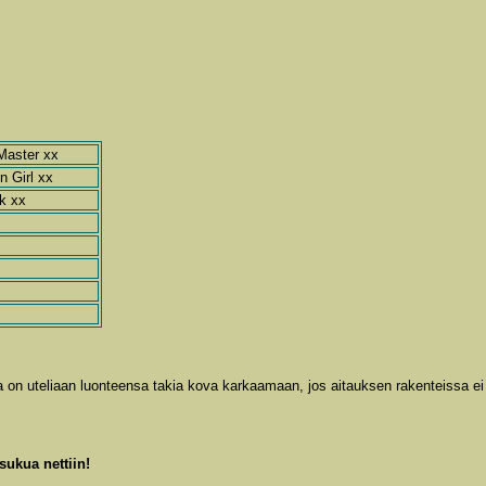
Master xx
n Girl xx
k xx
i ja on uteliaan luonteensa takia kova karkaamaan, jos aitauksen rakenteissa ei
sukua nettiin!