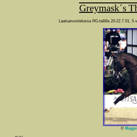
Greymask´s Th
Laatuarvostelussa RG-tallilla 20-22.7.01, 5 
©
Magpi