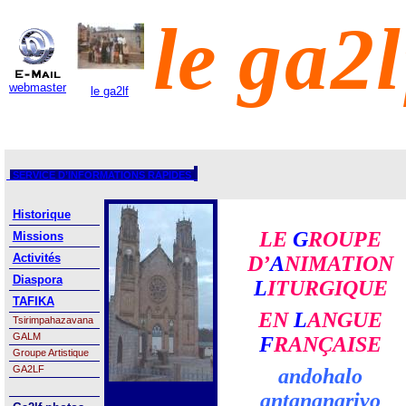
le
ga2l
webmaster
le ga2lf
SERVICE D’INFORMATIONS RAPIDES
Historique
LE
G
ROUPE
Missions
Activités
D’
A
NIMATION
Diaspora
L
ITURGIQUE
TAFIKA
EN
L
ANGUE
Tsirimpahazavana
GALM
F
RANÇAISE
Groupe Artistique
GA2LF
andohalo
antananarivo