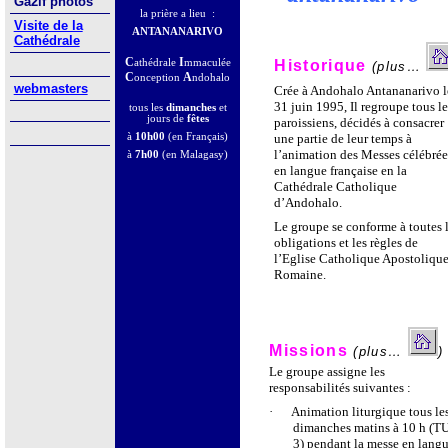
Ga2lf photos
la prière a lieu
:
Visite de la
ANTANANARIVO
Cathédrale
C
I
athédrale
mmaculée
Historique
(plus…
C
A
onception
ndohalo
webmasters
Crée à Andohalo Antananarivo
l
31 juin 1995, Il regroupe tous l
tous les
dimanches
et
jours de
fêtes
paroissiens, décidés à consacrer
à
10h00
(en Français)
une partie de leur temps à
l’animation des Messes célébrée
à
7h00
(en Malagasy)
en langue française en la
Cathédrale Catholique
d’Andohalo.
Le groupe se conforme à toutes 
obligations et les règles de
l’Eglise Catholique Apostoliqu
Romaine
.
Missions
(plus…
)
Le groupe assigne les
responsabilités suivantes :
·
Animation liturgique tous le
dimanches matins à 10 h (T
3) pendant la messe en lang