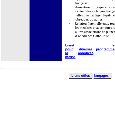
française.
·
Animation liturgique en cas 
cérémonies en langue frança
telles que mariage,
baptême
obsèques, ou autres.
·
Relation fraternelle entre tou
les membres et avec toutes l
autres associations de jeune
d’obédience Catholique.
Livret
le
pour
diverses
programme
la
annonces
messe
Liens utiles
langages