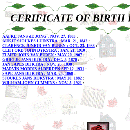
CERIFICATE OF BIRTH 
AAFKE JANS dE JONG : NOV. 27, 1803
:
AUKJE SJOUKES LUINSTRA : MAR. 21, 1842
:
CLARENCE JUNIOR VAN BUREN : OCT. 23, 1938
:
CLIFFORD JOHN DYKSTRA : JAN. 21, 1910
:
ELMER JOHN VAN BUREN : MAY 20, 1907
:
GRIETJE JANS DIJKTRA : DEC. 5, 1870
:
JAN SAPES DIJKTRA : NOV. 26, 1838
:
MARVIN MORRIS ALDERDEN SEP 12, 1931
:
SAPE JANS DIJKTRA : MAR. 25, 1868
:
SJOUKES JANS DIJKSTRA : MAY 20, 1882
:
WILLIAM JOHN CUMMINS : NOV. 5, 1921
: