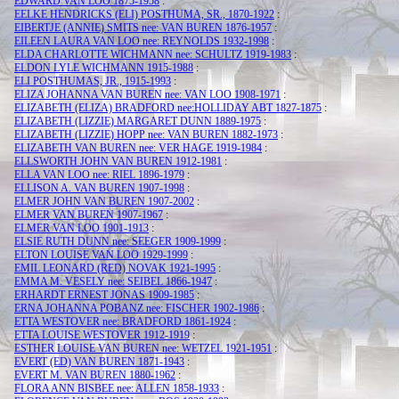
EDWARD VAN LOO 1875-1958
:
EELKE HENDRICKS (ELI) POSTHUMA, SR., 1870-1922
:
EIBERTJE (ANNIE) SMITS nee: VAN BUREN 1876-1957
:
EILEEN LAURA VAN LOO nee: REYNOLDS 1932-1998
:
ELDA CHARLOTTE WICHMANN nee: SCHULTZ 1919-1983
:
ELDON LYLE WICHMANN 1915-1988
:
ELI POSTHUMAS, JR., 1915-1993
:
ELIZA JOHANNA VAN BUREN nee: VAN LOO 1908-1971
:
ELIZABETH (ELIZA) BRADFORD nee:HOLLIDAY ABT 1827-1875
:
ELIZABETH (LIZZIE) MARGARET DUNN 1889-1975
:
ELIZABETH (LIZZIE) HOPP nee: VAN BUREN 1882-1973
:
ELIZABETH VAN BUREN nee: VER HAGE 1919-1984
:
ELLSWORTH JOHN VAN BUREN 1912-1981
:
ELLA VAN LOO nee: RIEL 1896-1979
:
ELLISON A. VAN BUREN 1907-1998
:
ELMER JOHN VAN BUREN 1907-2002
:
ELMER VAN BUREN 1907-1967
:
ELMER VAN LOO 1901-1913
:
ELSIE RUTH DUNN nee: SEEGER 1909-1999
:
ELTON LOUISE VAN LOO 1929-1999
:
EMIL LEONARD (RED) NOVAK 1921-1995
:
EMMA M. VESELY nee: SEIBEL 1866-1947
:
ERHARDT ERNEST JONAS 1909-1985
:
ERNA JOHANNA POBANZ nee: FISCHER 1902-1986
:
ETTA WESTOVER nee: BRADFORD 1861-1924
:
ETTA LOUISE WESTOVER 1912-1919
:
ESTHER LOUISE VAN BUREN nee: WETZEL 1921-1951
:
EVERT (ED) VAN BUREN 1871-1943
:
EVERT M. VAN BUREN 1880-1962
:
FLORA ANN BISBEE nee: ALLEN 1858-1933
: