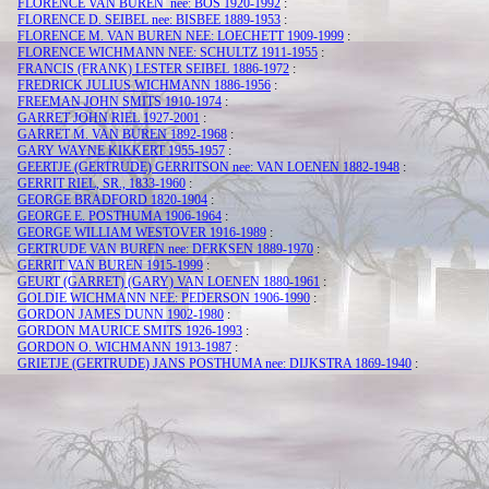
FLORENCE VAN BUREN nee: BOS 1920-1992
:
FLORENCE D. SEIBEL nee: BISBEE 1889-1953
:
FLORENCE M. VAN BUREN NEE: LOECHETT 1909-1999
:
FLORENCE WICHMANN NEE: SCHULTZ 1911-1955
:
FRANCIS (FRANK) LESTER SEIBEL 1886-1972
:
FREDRICK JULIUS WICHMANN 1886-1956
:
FREEMAN JOHN SMITS 1910-1974
:
GARRET JOHN RIEL 1927-2001
:
GARRET M. VAN BUREN 1892-1968
:
GARY WAYNE KIKKERT 1955-1957
:
GEERTJE (GERTRUDE) GERRITSON nee: VAN LOENEN 1882-1948
:
GERRIT RIEL, SR., 1833-1960
:
GEORGE BRADFORD 1820-1904
:
GEORGE E. POSTHUMA 1906-1964
:
GEORGE WILLIAM WESTOVER 1916-1989
:
GERTRUDE VAN BUREN nee: DERKSEN 1889-1970
:
GERRIT VAN BUREN 1915-1999
:
GEURT (GARRET) (GARY) VAN LOENEN 1880-1961
:
GOLDIE WICHMANN NEE: PEDERSON 1906-1990
:
GORDON JAMES DUNN 1902-1980
:
GORDON MAURICE SMITS 1926-1993
:
GORDON O. WICHMANN 1913-1987
:
GRIETJE (GERTRUDE) JANS POSTHUMA nee: DIJKSTRA 1869-1940
: