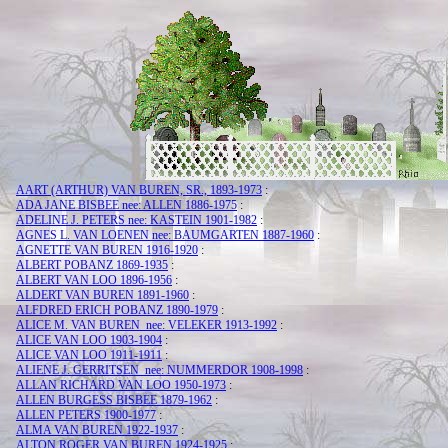
AART (ARTHUR) VAN BUREN, SR., 1893-1973
:
ADA JANE BISBEE nee: ALLEN 1886-1975
:
ADELINE J. PETERS nee: KASTEIN 1901-1982
:
AGNES L. VAN LOENEN nee: BAUMGARTEN 1887-1960
:
AGNETTE VAN BUREN 1916-1920
:
ALBERT POBANZ 1869-1935
:
ALBERT VAN LOO 1896-1956
:
ALDERT VAN BUREN 1891-1960
:
ALFDRED ERICH POBANZ 1890-1979
:
ALICE M. VAN BUREN nee: VELEKER 1913-1992
:
ALICE VAN LOO 1903-1904
:
ALICE VAN LOO 1911-1911
:
ALIENE J. GERRITSEN nee: NUMMERDOR 1908-1998
:
ALLAN RICHARD VAN LOO 1950-1973
:
ALLEN BURGESS BISBEE 1879-1962
:
ALLEN PETERS 1900-1977
:
ALMA VAN BUREN 1922-1937
:
ALTON ROGER VAN BUREN 1924-1925
: