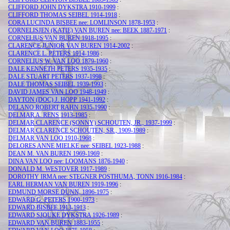
CLIFFORD JOHN DYKSTRA 1910-1999
:
CLIFFORD THOMAS SEIBEL 1914-1918
:
CORA LUCINDA BISBEE nee: LOMLINSON 1878-1953
:
CORNELISJEN (KATIE) VAN BUREN nee: BEEK 1887-1971
:
CORNELIUS VAN BUREN 1918-1995
:
CLARENCE JUNIOR VAN BUREN 1914-2002
:
CLARENCE L. PETERS 1914-1986
:
CORNELIUS W. VAN LOO 1879-1960
:
DALE KENNETH PETERS 1935-1935
:
DALE STUART PETERS 1937-1998
:
DALE THOMAS SEIBEL 1939-1993
:
DAVID JAMES VAN LOO 1948-1949
:
DAYTON (DOC) J. HOPP 1941-1992
:
DELANO ROBERT RAHN 1935-1990
:
DELMAR A. RENS 1913-1985
:
DELMAR CLARENCE (SONNY) SCHOUTEN, JR., 1937-1999
:
DELMAR CLARENCE SCHOUTEN, SR., 1909-1989
:
DELMAR VAN LOO 1910-1968
:
DELORES ANNE MIELKE nee: SEIBEL 1923-1988
:
DEAN M. VAN BUREN 1969-1969
:
DINA VAN LOO nee: LOOMANS 1876-1940
:
DONALD M. WESTOVER 1917-1989
:
DOROTHY IRMA nee: STEGNER POSTHUMA, TONN 1916-1984
:
EARL HERMAN VAN BUREN 1919-1996
:
EDMUND MORSE DUNN, 1896-1975
:
EDWARD G. PETERS 1900-1973
:
EDWARD BISBEE 1913-1913
:
EDWARD SJOUKE DYKSTRA 1926-1989
:
EDWARD VAN BUREN 1883-1955
: