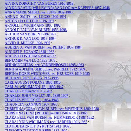
ALVINA DOROTHY VAN BUREN 1916-1918
:
ALYDA DAATJE (WILLEMINA) VAN LOO nee: KAPPERS 1857-1946
:
ANNA MARIE SEIBEL nee: JUNG 1832-1905
:
ANNA O. SMITS nee: LOOSE 1909-1991
:
ANTON LEO DITTER 1919-1981
:
ARNOLD F. WICHMANN 1905-1992
:
ARNOLD PAUL VAN BUREN 1953-1998
:
ARTHUR VAN BUREN 1919-1997
:
ARTHUR R. VAN LOO 1917-1994
:
ARVID H. MIELKE 1920-1997
:
AUDREY A. VAN BUREN nee: PETERS 1937-1984
:
AUGUST F. POBANZ 1848-1932
:
AUGUST POSTHUMA 1903-1977
:
BENJAMIN VAN LOO 1895-1979
:
BERNICE PETERS nee: VANDENBOSCH 1895-1963
:
BERTHA ADELINE SEIBEL nee: PARRELL 1912-1989
:
BERTHA DORIS WESTOVER nee: KRUEGER 1919-1985
:
BETHANY ROSE BORN 1992-1996
:
CARL AUGUST POBANZ 1880-1910
:
CARL W. WICHMANN, JR., 1880-1947
:
CHARLES POBANZ 1871-1962
:
CHARLES JOHN VESLEY, JR., 1889-1967
:
CHARLES VESLEY, SR., 1864-1948
:
CHAUNCEY GANNON 1907-1995
:
CHRISTINA (CORA) VAN BUREN nee: WESTHUIS 1880-1980
:
CHRISTINA (TENA) PETERS nee:REUSINK 1886-1966
:
CLARA BELL VAN BUREN nee: NUMMERDOR 1888-1952
:
CLARA LYDIA WICHMANN nee: HARDER 1891-1967
:
CLAUDE EARNEST DYKSTRA 1912-1969
:
CLIFFORD CLINTON BISBEE 1883-1965
: