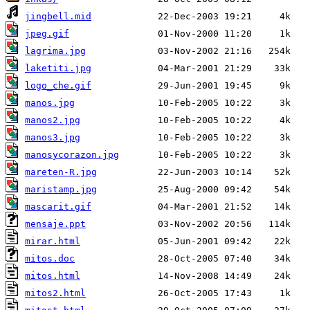
jingbell.mid
jpeg.gif
lagrima.jpg
laketiti.jpg
logo_che.gif
manos.jpg
manos2.jpg
manos3.jpg
manosycorazon.jpg
mareten-R.jpg
maristamp.jpg
mascarit.gif
mensaje.ppt
mirar.html
mitos.doc
mitos.html
mitos2.html