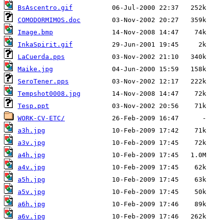
BsAscentro.gif
COMODORMIMOS.doc
Image.bmp
InkaSpirit.gif
LaCuerda.pps
Maike.jpg
SeroTener.pps
Tempshot0008.jpg
Tesp.ppt
WORK-CV-ETC/
a3h.jpg
a3v.jpg
a4h.jpg
a4v.jpg
a5h.jpg
a5v.jpg
a6h.jpg
a6v.jpg