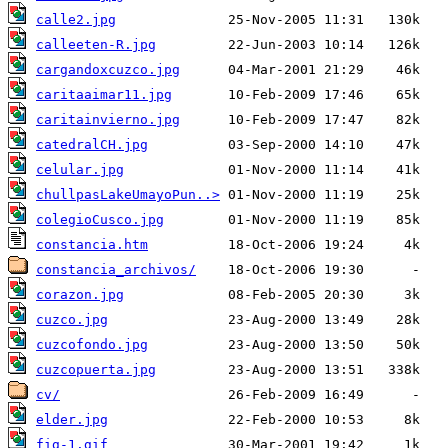
calle2.jpg
calleeten-R.jpg
cargandoxcuzco.jpg
caritaaimar11.jpg
caritainvierno.jpg
catedralCH.jpg
celular.jpg
chullpasLakeUmayoPun..>
colegioCusco.jpg
constancia.htm
constancia_archivos/
corazon.jpg
cuzco.jpg
cuzcofondo.jpg
cuzcopuerta.jpg
cv/
elder.jpg
fig-1.gif