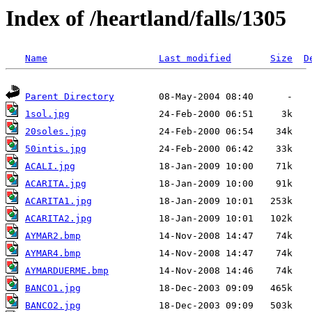
Index of /heartland/falls/1305
Name
Last modified
Size
D
Parent Directory
1sol.jpg
20soles.jpg
50intis.jpg
ACALI.jpg
ACARITA.jpg
ACARITA1.jpg
ACARITA2.jpg
AYMAR2.bmp
AYMAR4.bmp
AYMARDUERME.bmp
BANCO1.jpg
BANCO2.jpg