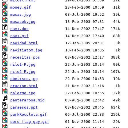
mitost.html
money.gif
musas.jpg
musasok.jpg
navi.doc
navi.gif
navidad.html
navitiatom.jpg
necesitas.pps
nilo1-R.jpg
nilo2-R.jpg
obelisco.jpg
oracion.html
palermo.jpg
panterarosa.mid
paraesos.ppt
parkRecoleta.gif
peru-flag-gay.gif