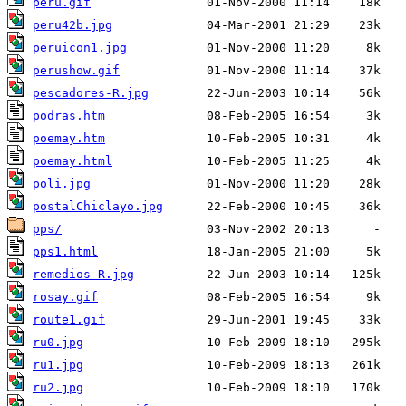
peru.gif
peru42b.jpg
peruicon1.jpg
perushow.gif
pescadores-R.jpg
podras.htm
poemay.htm
poemay.html
poli.jpg
postalChiclayo.jpg
pps/
pps1.html
remedios-R.jpg
rosay.gif
route1.gif
ru0.jpg
ru1.jpg
ru2.jpg