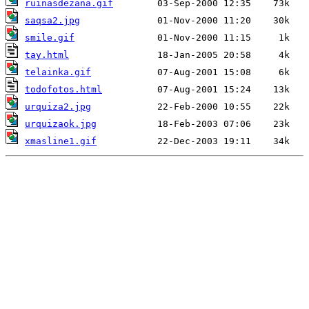
ruinasdezana.gif
saqsa2.jpg
smile.gif
tay.html
telainka.gif
todofotos.html
urquiza2.jpg
urquizaok.jpg
xmasline1.gif