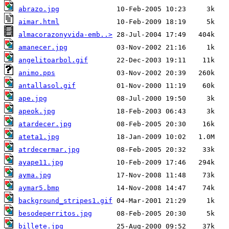
abrazo.jpg
aimar.html
almacorazonyvida-emb..>
amanecer.jpg
angelitoarbol.gif
animo.pps
antallasol.gif
ape.jpg
apeok.jpg
atardecer.jpg
ateta1.jpg
atrdecermar.jpg
ayape11.jpg
ayma.jpg
aymar5.bmp
background_stripes1.gif
besodeperritos.jpg
billete.jpg