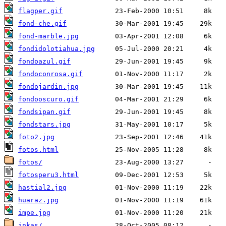
flagper.gif
fond-che.gif
fond-marble.jpg
fondidolotiahua.jpg
fondoazul.gif
fondoconrosa.gif
fondojardin.jpg
fondooscuro.gif
fondsipan.gif
fondstars.jpg
foto2.jpg
fotos.html
fotos/
fotosperu3.html
hastial2.jpg
huaraz.jpg
impe.jpg
inkas/