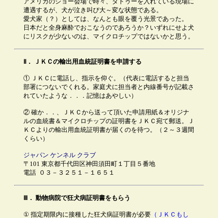
アメリカのショー会場で時々、タトゥーを入れている現場に
遭遇するが、犬が泣き叫び大～変な状態である。
愛犬家（？）としては、なんとも眼を覆う光景であった。
日本だと全身麻酔でおこなうのであろうか？いずれにせよ犬
にリスクが少ないのは、マイクロチップではないかと思う。
Ⅱ．
ＪＫＣの輸出用血統証明書を申請する
① ＪＫＣに電話し、指示を仰ぐ。（代表に電話すると担当
部署につないでくれる。家庭犬に担当者と内線番号が記載さ
れていたような．．．記憶はあやしい）
② 確か．．、ＪＫＣから送って頂いた申請用紙＆オリジナ
ルの血統書＆マイクロチップの証明書をＪＫＣ宛て郵送。Ｊ
ＫＣよりの輸出用血統証明書が届くのを待つ。（２～３週間
くらい）
ジャパン ケンネル クラブ
〒101 東京都千代田区神田須田町１丁目５番地
電話 ０３－３２５１－１６５１
Ⅲ．
動物病院で狂犬病証明書をもらう
① 指定期限内に接種した狂犬病証明書が必要
（ＪＫＣもし