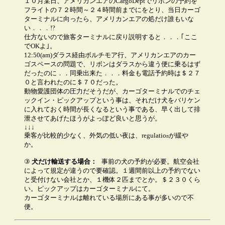
１０月某日、アメリカンエアのCargoDeptでリボンの予約を
フライトの７２時間～２４時間前までにをとり、当日カーゴ
ターミナルに向ったら、アメリカンエアの処だけ誰もいな
い．．．!?
仕方ないので旅客ターミナルに戻り説明すると．．．｢ここ
でOKよ｣。
12:50(am)ダラス経由ボルチモア行、アメリカンエアのカー
ゴスペースの問題で、リボンはダラスから違う便に乗るはず
だったのに．．同乗出来た．．．料金も電話予約時は＄２７
０と言われたのに＄７０だった。
動物愛護団体の圧力だそうだが、カーゴターミナルでのチェ
ックイン・ピックアップという事は、それだけ犬をバリケン
に入れておく時間が長くなるという事である、早く出して排
泄させてあげたほうがよっぽど良いと思うが。
↓↓↓
乗客が比較的少なく、外気の低い夜は、
regulatio
が緩や
n
か。
③
犬だけ輸送する場合：
事前の犬の予約が必要。航空会社
によって規定が違うので要確認。１週間前以上の予約でない
と受付けない会社とか、１機体２匹までとか。＄２３０くら
い。ピックアップはカーゴターミナルにて。
カーゴターミナルは離れている場所にある事が多いので不
便。