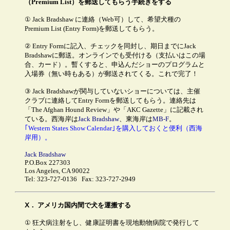
（Premium List）を郵送してもらう手続きをする
① Jack Bradshaw に連絡（Web可）して、希望犬種の
Premium List (Entry Form)を郵送してもらう。
② Entry Formに記入、チェックを同封し、期日までにJack
Bradshawに郵送。オンラインでも受付ける（支払いはこの場
合、カード）。暫くすると、申込んだショーのプログラムと
入場券（無い時もある）が郵送されてくる。これで完了！
③ Jack Bradshawが関与していないショーについては、主催
クラブに連絡してEntry Formを郵送してもらう。連絡先は
「The Afghan Hound Review」や「AKC Gazette」に記載され
ている。西海岸は
Jack Bradshaw
、東海岸は
MB-F
。
｢Western States Show Calendar｣を購入しておくと便利（西海
岸用）。
Jack Bradshaw
P.O.Box 227303
Los Angeles, CA 90022
Tel: 323-727-0136 Fax: 323-727-2949
Ⅹ．
アメリカ国内間で犬を運搬する
① 狂犬病注射をし、健康証明書を現地動物病院で発行して