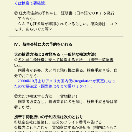
くは検疫で要確認）
② 狂犬病注射の予約をし、証明書（日本語でＯＫ）を発行
してもらう。
ＣＡでも狂犬病が確認されているらしい。感染源は、コウ
モリ、あらいぐま等？
Ⅳ．
航空会社に犬の予約をいれる
犬の輸送方法は２種類ある（一般的な輸送方法）
①
犬と同じ飛行機に乗って輸送する方法 （携帯手荷物扱
い）
①
同乗者が必要。犬と同じ飛行機に乗る。検疫手続き等、自
分でおこなう。
①
2000年10月よりアメリカ国内便のregulationが変更になっ
たので要確認（国際線は今まで通りミタイ）。
②
犬だけ輸送する方法 （貨物扱い）
②
同乗者必要なし。輸送業者に犬を預け、検疫手続き等は業
者まかせ。
携帯手荷物扱いの予約方法は次のとおり
①航空会社に連絡し、自分のフライト番号を告げる
②機内にもちこむか、貨物室にするか決める（機内にもちこ