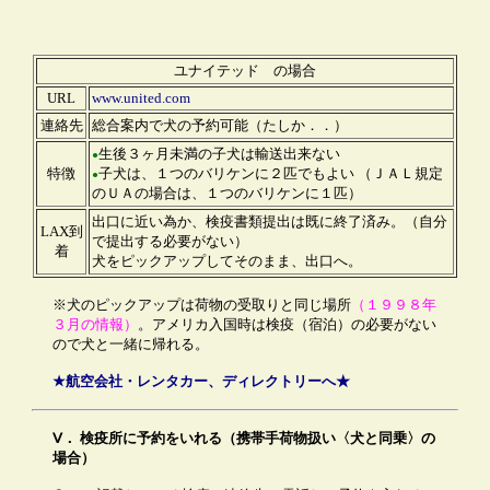
ユナイテッド の場合
URL
www.united.com
連絡先
総合案内で犬の予約可能（たしか．．）
生後３ヶ月未満の子犬は輸送出来ない
●
特徴
子犬は、１つのバリケンに２匹でもよい （ＪＡＬ規定
●
のＵＡの場合は、１つのバリケンに１匹）
出口に近い為か、検疫書類提出は既に終了済み。（自分
LAX到
で提出する必要がない）
着
犬をピックアップしてそのまま、出口へ。
※犬のピックアップは荷物の受取りと同じ場所
（１９９８年
３月の情報）
。アメリカ入国時は検疫（宿泊）の必要がない
ので犬と一緒に帰れる。
★航空会社・レンタカー、ディレクトリーへ★
Ⅴ．
検疫所に予約をいれる
（携帯手荷物扱い〈犬と同乗〉の
場合）