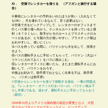
ⅩⅠ．
空港でレンタカーを借りる
（アフガンと旅行する場
合）
①事前にレンタカーの予約をいれたほうが良い（入れなくて
もOK）。犬を連れているなんて、言う必要はない。
②空港で犬をピックアップして、レンタカーのオフィスまで
行くバス乗り場へ向かう。ケンネルカートを持っていると便
利（＄７０くらい。取手がヒモのカートとプラスチックのカ
ートがあるが、ヒモ製の方が使いやすい。プラスチック製は
おれやすいし、使いにくい）
③バスを待っている間に、バリケンから犬を出して、排泄さ
せよう。
④バスの運転手さんに手伝ってもらって、バリケン（犬はバ
リケンに入れておく）をバスに積みこむ。
⑤レンタカーオフィスに着いたら、またまた運転手さんにお
願いして、バリケンをおろす。
⑥後はお好みで。助手席でおとなしく出来る子は、助手席
へ。（リボンは助手席）
※空港からレンタカーを借りて移動する場合、一番の問題点
は、｢レンタカー・オフィス行きバスへの、バリケン積み下
ろし作業｣である。迷わず、運転手さんに手伝ってもらおう
（親切）。
2000年10月よりアメリカ国内便の規定が変更となり、大型
犬はカーゴターミナルでチェックイン、ピックアップ。