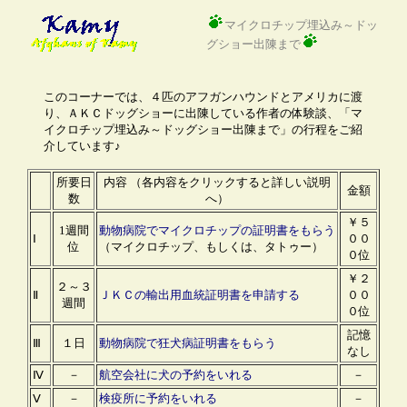
マイクロチップ埋込み～ドッ
グショー出陳まで
このコーナーでは、４匹のアフガンハウンドとアメリカに渡
り、ＡＫＣドッグショーに出陳している作者の体験談、「マ
イクロチップ埋込み～ドッグショー出陳まで」の行程をご紹
介しています♪
所要日
内容 （各内容をクリックすると詳しい説明
金額
数
へ）
￥５
1週間
動物病院でマイクロチップの証明書をもらう
Ⅰ
００
位
（マイクロチップ、もしくは、タトゥー）
０位
￥２
２～３
Ⅱ
ＪＫＣの輸出用血統証明書を申請する
００
週間
０位
記憶
Ⅲ
１日
動物病院で狂犬病証明書をもらう
なし
Ⅳ
－
航空会社に犬の予約をいれる
－
Ⅴ
－
検疫所に予約をいれる
－