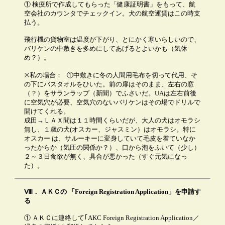
① 検疫所で作成してもらった「健康証明書」をもって、航
空会社のカウンタでチェックイン。犬の航空運賃はこの時支
払う。
飛行機の貨物室は温度が下がり、とにかく寒いらしいので、
バリケンの中敷きを多めにしてあげるとよいかも（気休
め？）。
※私の場合： ①中敷きに冬の人間用毛布を切って代用、そ
の下にバスタオルをひいた。前の扉はそのまま、左右の窓
（？）をサランラップ（新聞）でふさいだ。UAは左右前後
に空気穴が必要、空気穴のないバリケンはその場でドリルで
開けてくれる。
成田→ＬＡＸ間は１１時間くらいだが、大人の犬はオモラシ
無し、１歳の犬(オスカー、ジャスミン）はオモラシ。特に
オスカー は、サルーキーに変身していて毛皮を着ていなか
ったからか（気圧の関係か？）、口から泡をふいて（少し）
２～３日食欲が無く、具合が悪かった（すぐ元気になっ
た）。
Ⅷ．
ＡＫＣの 「Foreign Registration
Application」を申請す
る
① ＡＫＣに連絡して｢AKC Foreign Registration Application／