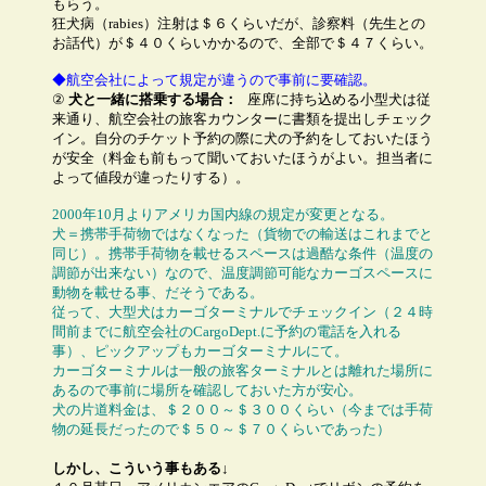
もらう。
狂犬病（rabies）注射は＄６くらいだが、診察料（先生との
お話代）が＄４０くらいかかるので、全部で＄４７くらい。
◆航空会社によって規定が違うので事前に要確認。
②
犬と一緒に搭乗する場合：
座席に持ち込める小型犬は従
来通り、航空会社の旅客カウンターに書類を提出しチェック
イン。自分のチケット予約の際に犬の予約をしておいたほう
が安全（料金も前もって聞いておいたほうがよい。担当者に
よって値段が違ったりする）。
2000年10月よりアメリカ国内線の規定が変更となる。
犬＝携帯手荷物ではなくなった（貨物での輸送はこれまでと
同じ）。携帯手荷物を載せるスペースは過酷な条件（温度の
調節が出来ない）なので、温度調節可能なカーゴスペースに
動物を載せる事、だそうである。
従って、大型犬はカーゴターミナルでチェックイン（２４時
間前までに航空会社のCargoDept.に予約の電話を入れる
事）、ピックアップもカーゴターミナルにて。
カーゴターミナルは一般の旅客ターミナルとは離れた場所に
あるので事前に場所を確認しておいた方が安心。
犬の片道料金は、＄２００～＄３００くらい（今までは手荷
物の延長だったので＄５０～＄７０くらいであった）
しかし、こういう事もある↓