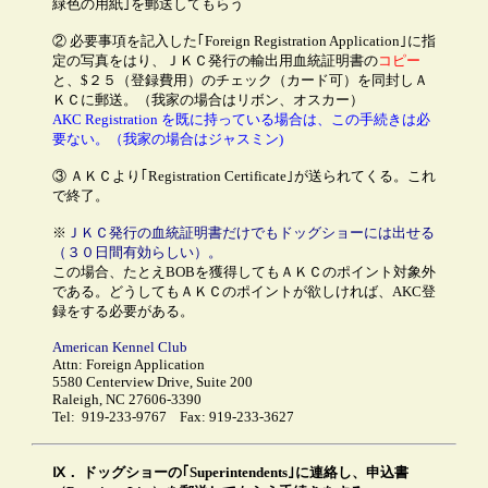
緑色の用紙｣を郵送してもらう
② 必要事項を記入した｢Foreign Registration Application｣に指
定の写真をはり、ＪＫＣ発行の輸出用血統証明書の
コピー
と、$２５（登録費用）のチェック（カード可）を同封しＡ
ＫＣに郵送。（我家の場合はリボン、オスカー）
AKC Registration を既に持っている場合は、この手続きは必
要ない。（我家の場合はジャスミン)
③ ＡＫＣより｢Registration Certificate｣が送られてくる。これ
で終了。
※
ＪＫＣ発行の血統証明書だけでもドッグショーには出せる
（３０日間有効らしい）。
この場合、たとえBOBを獲得してもＡＫＣのポイント対象外
である。どうしてもＡＫＣのポイントが欲しければ、AKC登
録をする必要がある。
American Kennel Club
Attn: Foreign Application
5580 Centerview Drive, Suite 200
Raleigh, NC 27606-3390
Tel: 919-233-9767 Fax: 919-233-3627
Ⅸ．
ドッグショーの｢Superintendents｣に連絡し
、申込書