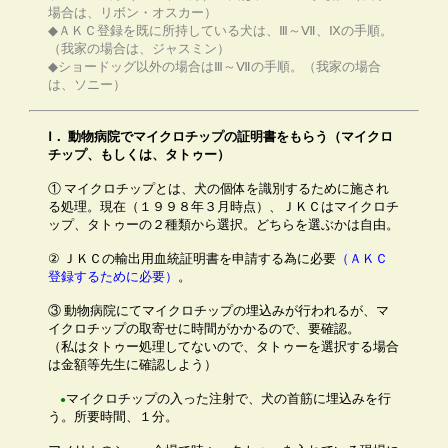
場合は、リボン・オスカー）
◆ＡＫＣ登録を既に所持している犬は、Ⅲ～Ⅶ、Ⅸの手順。
（我家の場合は、ジャスミン）
◆ショードッグ以外の場合はⅢ～Ⅶの手順。（我家の場合
は、ソニー）
Ⅰ．
動物病院でマイクロチップの証明書をもらう
（マイクロ
チップ、もしくは、タトゥー）
① マイクロチップとは、犬の個体を識別するために施され
る処理。現在（１９９８年３月時点）、ＪＫＣはマイクロチ
ップ、タトゥーの２種類から選択。どちらを選ぶかは自由。
② ＪＫＣの輸出用血統証明書を申請する為に必要
（ＡＫＣ
登録するために必要）
。
③ 動物病院にてマイクロチップの埋込みが行われるが、マ
イクロチップの取寄せに時間がかかるので、要確認。
（私はタトゥー処理してないので、タトゥーを選択する場合
は金額等先生に確認しよう）
マイクロチップの入った注射で、犬の首筋に埋込みを行
●
う。所要時間、１分。