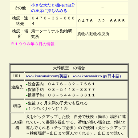
小さな犬だと機内の自分
－
その他
の座席に持ち込める
検疫・連
０４７６－３２－６６６
０４７６－３２－６６５５
絡先
４
検疫・場
第一ターミナル 動物研
貨物の動物検疫所
所
究所
※１９９８年３月の情報
大韓航空 の場合
URL
www.koreanair.com(英語
)
www.koreanair.co.jp(日本語)
総合案内 ０４７６－３２－７５６１
●
連絡先
貨物予約 ０３－５４４３－３３７７
●
携帯予約 ０３－５４４３－３３１１
●
生後３ヶ月未満の子犬でも送れる
●
特徴
１つのバリケンに１匹
●
犬をピックアップした後、自分で検疫（簡単）場所に連
LAX到
れていって書類を提出する。荷物が多い場合は、頼むと
着
運んでくれる（チップ必要）ので便利（犬ピックアップ
～検疫場所～出口まで運んでくれる）。出口まで遠い。