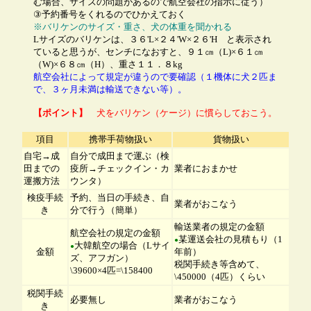
む場合、サイズの問題があるので航空会社の指示に従う）
③予約番号をくれるのでひかえておく
※バリケンのサイズ・重さ、犬の体重を聞かれる
Lサイズのバリケンは、３６'L×２４'W×２６'H と表示され
ていると思うが、センチになおすと、９１㎝（L)×６１㎝
（W)×６８㎝（H）、重さ１１．８kg
航空会社によって規定が違うので要確認（１機体に犬２匹ま
で、３ヶ月未満は輸送できない等）。
【ポイント】
犬をバリケン（ケージ）に慣らしておこう。
項目
携帯手荷物扱い
貨物扱い
自宅→成
自分で成田まで運ぶ（検
田までの
疫所→チェックイン・カ
業者におまかせ
運搬方法
ウンタ）
検疫手続
予約、当日の手続き、自
業者がおこなう
き
分で行う（簡単）
輸送業者の規定の金額
航空会社の規定の金額
某運送会社の見積もり（1
●
大韓航空の場合（Lサイ
●
金額
年前）
ズ、アフガン）
税関手続き等含めて、
\39600×4匹=\158400
\450000（4匹）くらい
税関手続
必要無し
業者がおこなう
き