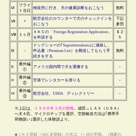
フライ
Ⅵ
検疫所に行き、犬の健康診断をおこなう
無料
ト当日
航空会社のカウンターで犬のチェックインを
下記
Ⅶ
〃
おこなう
参照
ＡＫＣの 「Foreign Registration Application」
＄２
Ⅷ
１ヶ月
を申請する
５
ドッグショーの｢Superintendents｣に連絡し、
Ⅸ
－
申込書（Premium List）を郵送してもらう手
無料
続きをする
番外編
Ⅹ
アメリカ国内間で犬を運搬する
－
①
番外編
空港でレンタカーを借りる
－
ⅩⅠ
②
番外編
航空会社、USDA ディレクトリー
－
ⅩⅡ
③
※上記は、
１９９８年３月の情報
。成田→ＬＡＸ（ＵＳＡ）
へ犬４匹、マイクロチップを選択、空路輸送方法は｢携帯手
荷物扱い｣選択した体験談より。
◆ＪＫＣ登録（AKC未登録）の犬は、Ⅰ～Ⅸの手順。（我家の