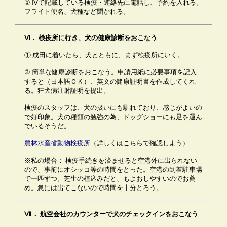
① Ⅳで記載している検疫・連絡先に電話し、予約を入れる。
フライト便名、犬種など聞かれる。
Ⅵ．
検疫所に行き、犬の健
康診断をおこなう
① 成田に着いたら、犬とともに、まず検疫所にいく。
② 簡単な健康診断をおこなう。申請用紙に必要事項を記入
すると（日本語ＯＫ）、英文の健康証明書を作成してくれ
る。狂犬病注射証明を提出。
検疫のスタッフは、犬の扱いにも馴れており、感じがよいの
で好印象。犬の種類の勉強の為、ドッグショーにも足を運ん
でいるそうだ。
農林水産省動物検疫所
（詳しくはこちらで確認しよう）
※私の場合： 検疫手続きを済ませると空港外に出られない
ので、事前にオシッコ等の時間をとった。空港の到着駐車場
で一匹ずつ。芝生の植込みだと、もよおしやすいのでお薦
め。急には出てこないので時間を十分とろう。
Ⅶ．
航空会社のカウンターで犬のチェック
インをおこなう