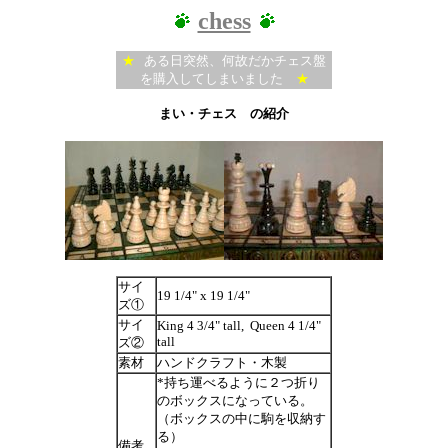
chess
★
ある日突然、何故だかチェス盤
を購入してしまいました
★
まい・チェス の紹介
サイ
19 1/4" x 19 1/4"
ズ①
サイ
King 4 3/4" tall, Queen 4 1/4"
tall
ズ②
素材
ハンドクラフト・木製
*持ち運べるように２つ折り
のボックスになっている。
（ボックスの中に駒を収納す
る）
備考