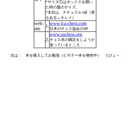
*サイズ①はボックスを開い
た時の盤のサイズ。
*木目は、ナチュラル×緑（青
もある←キレイ）
web-
www.jca-chess.com
1.
site
日本のチェス協会のHP
www.uschess.org
2.
チェス本の購読をしようか
迷っているところ．．
次は： 本を購入してお勉強（ビギナー本を物色中） うひょ～