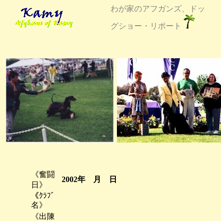
わが家のアフガンズ、ドッ
グショー・リポート
《奮闘
2002年 月 日
日》
《ｸﾗﾌﾞ
名》
《出陳