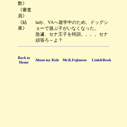
数》
《審査
員》
《結
lady、VAへ遊学中のため、ドッグシ
果》
ョーで遊ぶ子がいなくなった。
急遽、セナ王子を特訓。。。。セナ
頑張ろ～よ？
Back to
About my Kids
Mr.K.Fujimoto
Link&Book
Home