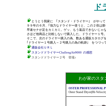
ド
とうとう我家に ｢スタンド・ドライヤー｣ がやって
９９年の６月、｢強力なドライヤー使うと、この２倍は膨
早速セナが足をカミカミ。ゲッ、もう返品できないじゃ
さほど他商品と比較しないで購入した、ドライヤー１号
そこで、次のドライヤー購入の為、数ある通販カタログ
｢ドライヤー１号購入～２号購入の為の軌跡｣ をつづっ
通販会社ＵＲＬ
スタンドドライヤーChallengAir9000 の感想
スタンドドライヤー２号 登場♪
わが家のスタ
OSTER PROFESSIONAL 
Oster Stand Dryer(Hi-Velocit