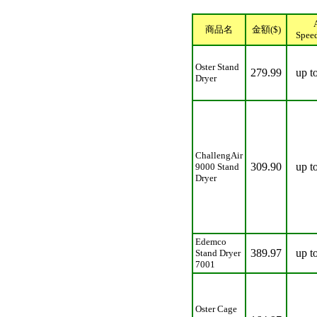
商品名
金額($)
Spee
Oster Stand
279.99
up t
Dryer
ChallengAir
309.90
up t
9000 Stand
Dryer
Edemco
389.97
up t
Stand Dryer
7001
Oster Cage