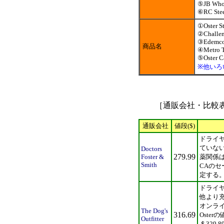
⑤JB Whol
⑥RC Stee
①Oster S
②Challen
③Edemco 
商品名
④Metro T
⑤Oster C
※他いろ
［通販会社・比較表 O
通販会社
値段($)
ドライ
ていな
Doctors
279.99
Foster &
薬関係
Smith
CAの
定する
ドライ
他より
オンラ
The Dog's
316.69
Oste
Outfitter
＄329