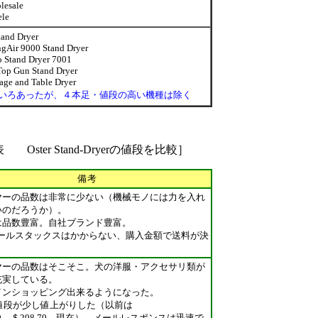
esale
le
tand Dryer
gAir 9000 Stand Dryer
Stand Dryer 7001
op Gun Stand Dryer
age and Table Dryer
いろあったが、４本足・値段の高い機種は除く
ster Stand-Dryerの値段を比較］
備考
ヤーの品数は非常に少ない（機械モノには力を入れ
いのだろうか）。
は品数豊富。自社ブランド豊富。
セールスタックスはかからない、購入金額で送料が決
。
ヤーの品数はそこそこ。犬の洋服・アクセサリ類が
充実している。
インショッピング
出来るようになった。
rの値段が少し値上がりした
（以前は
.89→＄298.79→現在）。メールレスポンスは迅速で