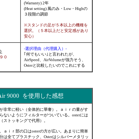
(Warranty) 2年
(Heat setting) 風のみ・Low・Highの
３段階の調節
※スタンドの足が５本以上の機種を
選択。（５本以上だと安定感があり
安心）
-選択理由（代理購入）-
０
｢何でもいい｣と言われたが、
９０
AirSpeed、AirVolumeが強力そう、
Osterと比較したいのでこれにする
ngAir 9000 を使用した感想
が非常に軽い（全体的に華奢）。ａｉｒの量がす
ないようにフィルターがついている。osterには
（ストッキングで代用）。
ａｉｒ部の口はosterの方が広い。あまりに簡単
は全てプラスチック、Osterはシルバーメタリッ