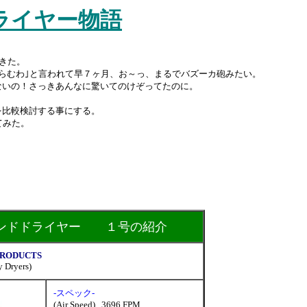
ライヤー物語
きた。
らむわ｣と言われて早７ヶ月、お～っ、まるでバズーカ砲みたい。
ないの！さっきあんなに驚いてのけぞってたのに。
。
を比較検討する事にする。
てみた。
ンドドライヤー １号の紹介
PRODUCTS
y Dryers)
-スペック-
(Air Speed) 3696 FPM