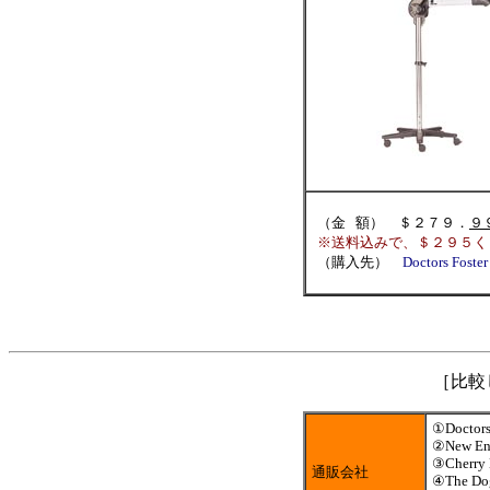
（金 額） ＄２７９．
９
※送料込みで、＄２９５く
（購入先）
Doctors Foste
［比較
①
Doctors
②New En
③Cherry 
通販会社
④The Dog'