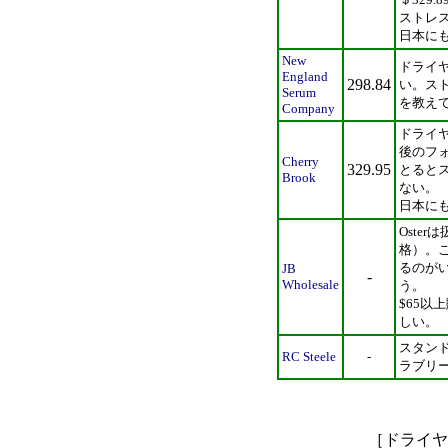
ストレ
日本に
New
ドライ
England
298.84
い。ス
Serum
を教え
Company
ドライ
後のフ
Cherry
329.95
とると
Brook
ない。
日本に
Oster
格）。こ
るのが
JB
-
Wholesale
う。
$65
しい。
スタン
RC Steele
-
ラブリー
［ドライ