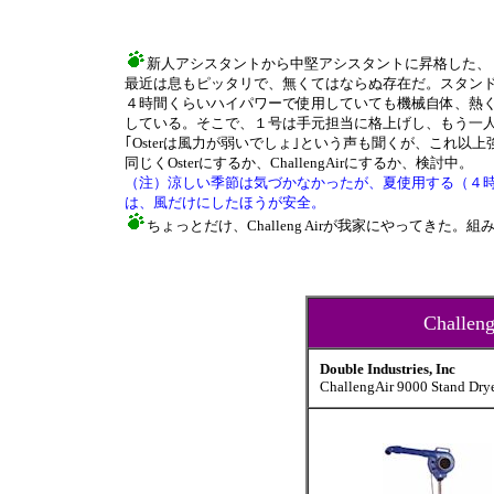
新人アシスタントから中堅アシスタントに昇格した、
最近は息もピッタリで、無くてはならぬ存在だ。スタン
４時間くらいハイパワーで使用していても機械自体、熱
している。そこで、１号は手元担当に格上げし、もう一
｢Osterは風力が弱いでしょ｣という声も聞くが、これ
同じくOsterにするか、ChallengAirにするか、検討中。
（注）涼しい季節は気づかなかったが、夏使用する（４時
は、風だけにしたほうが安全。
ちょっとだけ、Challeng Airが我家にやってき
Chall
Double Industries, Inc
ChallengAir 9000 Stand Dry