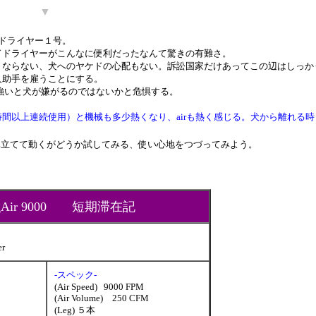
▼
ドライヤー１号。
ドドライヤーがこんなに便利だったなんて驚きの有難さ。
くならない、犬へのヤケドの心配もない。訴訟国家だけあってこの辺はしっか
人助手を雇うことにする。
以上強いと犬が嫌がるのではないかと危惧する。
間以上連続使用）と機械も多少熱くなり、airも熱く感じる。犬から離れる時
た。組み立てて動くがどうか試してみる、使い心地をつづってみよう。
engAir 9000 短期滞在記
er
-スペック-
(Air Speed) 9000 FPM
(Air Volume) 250 CFM
(Leg) ５本