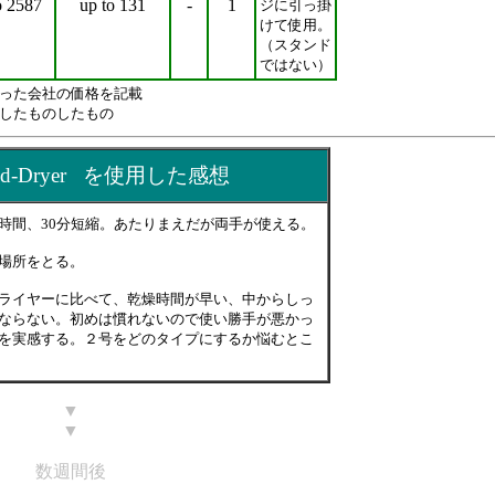
o 2587
up to 131
-
1
ジに引っ掛
けて使用。
（スタンド
ではない）
った会社の価格を記載
したものしたもの
Stand-Dryer を使用した感想
時間、30分短縮。あたりまえだが両手が使える。
場所をとる。
ライヤーに比べて、乾燥時間が早い、中からしっ
ならない。初めは慣れないので使い勝手が悪かっ
を実感する。
２号をどのタイプにするか悩むとこ
▼
▼
数週間後