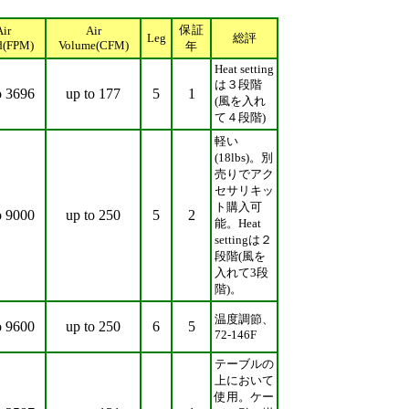
保証
Air
Air
Leg
総評
d(FPM)
Volume(CFM)
年
Heat setting
は３段階
o 3696
up to 177
5
1
(風を入れ
て４段階)
軽い
(18lbs)。別
売りでアク
セサリキッ
ト購入可
o 9000
up to 250
5
2
能。Heat
settingは２
段階(風を
入れて3段
階)。
温度調節、
o 9600
up to 250
6
5
72-146F
テーブルの
上において
使用。ケー