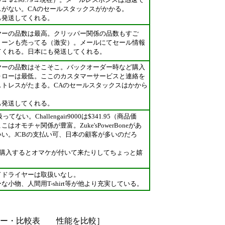
スがない。CAのセールスタックスがかかる。
も発送してくれる。
ヤーの品数は最高。クリッパー関係の品数もすご
トーンも売ってる（激安）。メールにてセール情報
てくれる。日本にも発送してくれる。
ヤーの品数はそこそこ。バックオーダー時など購入
ォローは最低。ここのカスタマーサービスと連絡を
ストレスがたまる。
CAのセールスタックスはかから
も発送してくれる。
は扱ってない。Challengair9000は$341.95（商品価
こはオモチャ関係が豊富。Zuke'sPowerBoneがあ
いい。JCBの支払い可、日本の顧客が多いのだろ
以上購入するとオマケが付いて来たりしてちょっと嬉
ドドライヤーは取扱いなし。
な小物、人間用T-shirt等が他より充実している。
ヤー・比較表 性能を比較］