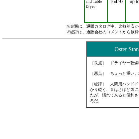
164.97
up t
and Table
Dryer
※金額は、通販カタログ中、比較的安か
※総評は、通販会社のコメントから抜粋
Oster 
［良点］ ドライヤー乾燥
［悪点］ ちょっと重い。
［総評］ 人間用ハンドド
かり乾く。音はさほど気に
たが、慣れて来ると便利さ
ろだ。