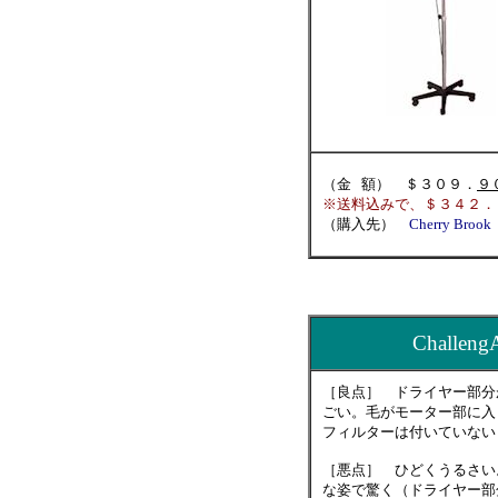
（金 額） ＄３０９．
９
※送料込みで、＄３４２．
（購入先）
Cherry Brook
Challe
［良点］ ドライヤー部分
ごい。毛がモーター部に入ら
フィルターは付いていない
［悪点］ ひどくうるさい。
な姿で驚く（ドライヤー部分