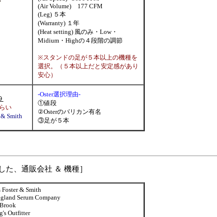
(Air Volume) 177 CFM
(Leg) ５本
(Warranty) １年
(Heat setting) 風のみ・Low・
Midium・Highの４段階の調節
※スタンドの足が５本以上の機種を
選択。（５本以上だと安定感があり
安心）
-Oster選択理由-
９
①値段
らい
②Osterのバリカン有名
r & Smith
③足が５本
した、通販会社 ＆ 機種］
 Foster & Smith
gland Serum Company
Brook
s Outfitter