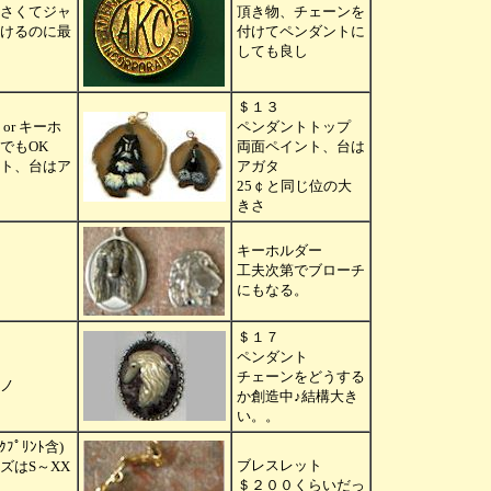
さくてジャ
頂き物、チェーンを
けるのに最
付けてペンダントに
しても良し
＄１３
or キーホ
ペンダントトップ
でもOK
両面ペイント、台は
ト、台はア
アガタ
25￠と同じ位の大
きさ
キーホルダー
工夫次第でブローチ
にもなる。
＄１７
ペンダント
チェーンをどうする
ノ
か創造中♪結構大き
い。。
ｸﾌﾟﾘﾝﾄ含)
ブレスレット
ズはS～XX
＄２００くらいだっ