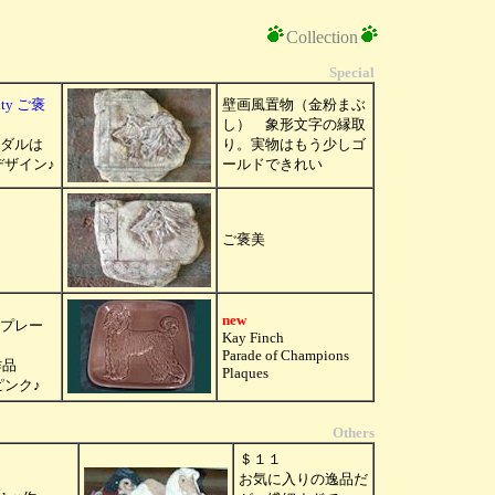
Collection
Special
alty ご褒
壁画風置物（金粉まぶ
し） 象形文字の縁取
ダルは
り。実物はもう少しゴ
chデザイン♪
ールドできれい
ご褒美
new
プレー
Kay Finch
Parade of Champions
作品
Plaques
hピンク♪
Others
＄１１
お気に入りの逸品だ