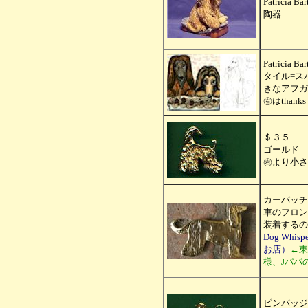
Patricia Ba
陶器
Patricia Ba
タイル=ス
きなアフガ
㊨はthanks 
＄３５
ゴールド 
㊨より小さ
カーバッチ
車のフロン
装着するの
Dog Whi
お店）
←東
様、Jパパ
ピンバッジ