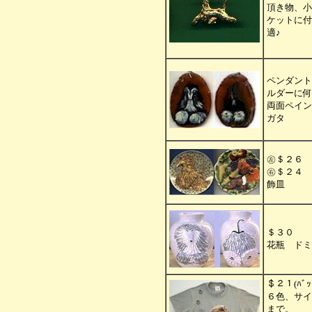
頂き物、小
ケットに付
適♪
ペンダント 
ルダーに何
両面ペイン
ガタ
㊧＄２６
㊨＄２４
飾皿
＄３０
花瓶 ドミ
＄２１(ﾊﾞｯ
６色、サイ
まで。