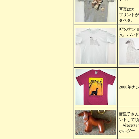
写真はカー
プリントが
タペタ。
97'のナ
入。ハンド
2000年ナ
麻里子さん
ントして頂
一枚皮のア
ホルダー