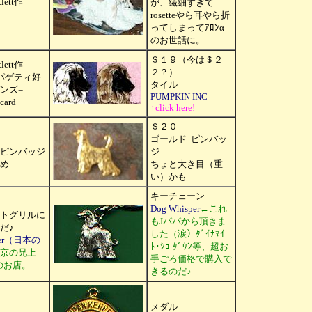
rtlett作
が、繊細すぎて
rosetteやら耳やら折
ってしまってｱﾛﾝα
のお世話に。
＄１９（今は＄２
rtlett作
２？）
パゲティ好
タイル
ンズ=
PUMPKIN INC
card
↑click here!
＄２０
ゴールド ピンバッ
ピンバッジ
ジ
め
ちょと大き目（重
い）かも
キーチェーン
Dog Whisper
←これ
トグリルに
もJパパから頂きま
だ♪
した（涙）ﾀﾞｲﾅﾏｲ
sper（日本の
ﾄ･ｼｮ-ﾀﾞｳﾝ等、超お
京の兄上
手ごろ価格で購入で
のお店。
きるのだ♪
メダル