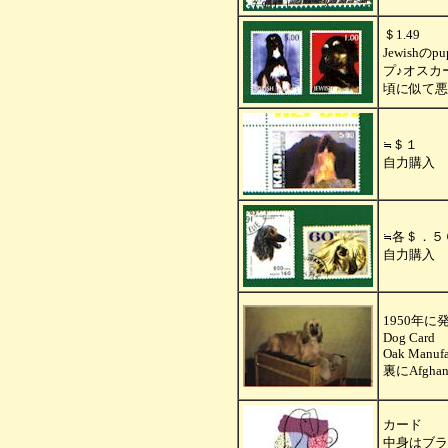
＄1.49
Jewishの
プ♪オスカ
頃に似て悪
＄１
≒
自力購入
各＄．５
≒
自力購入
1950年に
Dog Card
Oak Manufa
裏にAfgh
カード
中身はブラ