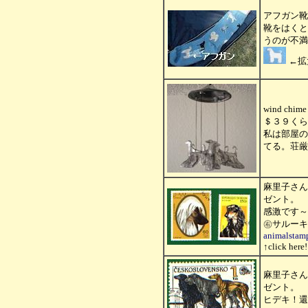
アフガン靴
靴をはくと
うのが不満
←拡
wind ch
＄３９くら
私は部屋の
てる。荘厳
麻里子さん
ゼント。
感激です～
㊨サルーキ
animalstam
↑click here!
麻里子さん
ゼント。
ヒデキ！還