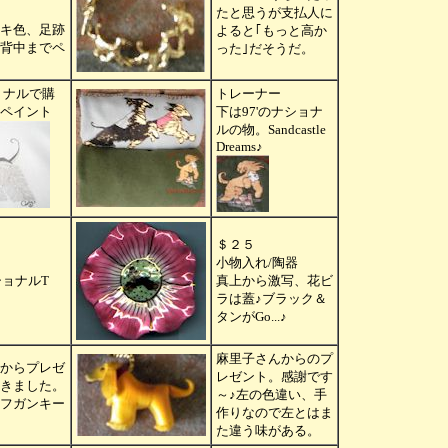
たと思うが支払人に
キ色、足跡
よると｢もっと高か
背中までペ
った｣だそうだ。
ショナルで購
トレーナー
ペイント
下は97'のナショナ
ルの物。Sandcastle
Dreams♪
＄２５
小物入れ/陶器
ショナルT
真上から激写、花ビ
ラは蓋♪ブラック＆
タンがGo...♪
麻里子さんからのプ
からプレゼ
レゼント。感謝です
きました。
～♪左の色違い、手
フガンキー
作りなので左とはま
た違う味がある。