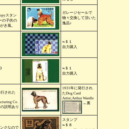
ガレージセールで
puppyスタン
物々交換して頂いた
ーの子供の
逸品♪
がき風。
＄１
≒
自力購入
０
＄１
≒
自力購入
1931年に発行され
発行された
たDog Card
Artist;Arthur Wardle
cturing Co.
←裏
anの説明あり
スタンプ
＄８
≒
ンクなので