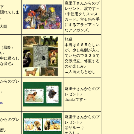
麻里子さんからのプ
下
レゼント。涙です～
隠れてしま
♪未使用クリスマス
。
カード。宝石箱を手
にするアラビア～ン
大図
なアフガンズ。
額縁
本当は＄６５らしい
ime（風鈴）
が、少し亀裂が入っ
い
ていたので＄２５で
中に吊るし
交渉成立。修復する
な音色♪
のが楽しみ♪
←人面犬ちと恐し
からのプレ
麻里子さんからのプ
♪
レゼント♪
thanksです～
ps
麻里子さんからのプ
からのプレ
レゼント♪
㊧サルーキ
暦♪
めるし～