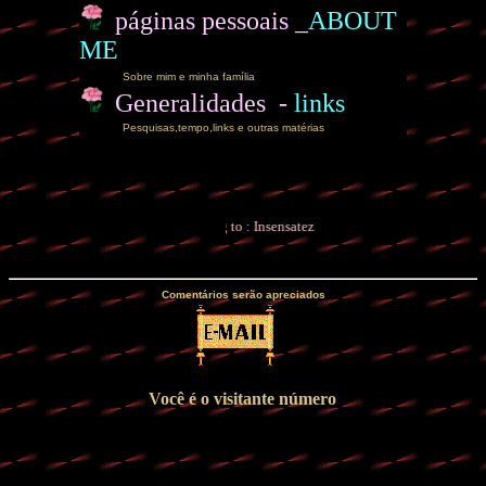
páginas pessoais _
ABOUT
ME
Sobre mim e minha família
Generalidades -
links
Pesquisas,tempo,links e outras matérias
You are listening to : Insensatez
Comentários serão apreciados
Você é o visitante número
: