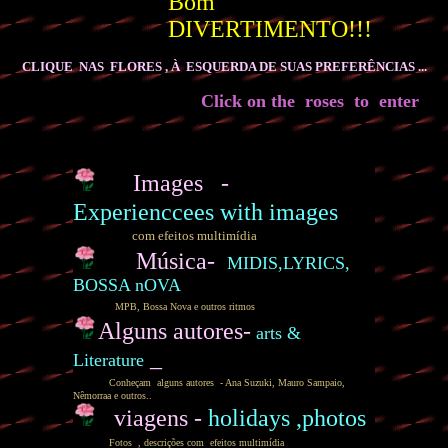
Bom
DIVERTIMENTO!!!
CLIQUE NAS FLORES , À ESQUERDA DE SUAS PREFERÊNCIAS ...
Click on the roses to enter
I
Images -
Experienccees with images
com efeitos multimídia
Música-
MIDIS,LYRICS,
BOSSA nOVA
MPB, Bossa Nova e outros ritmos
Alguns autores-
arts
&
_
Literature
Conheçam alguns autores - Ana Suzuki, Mauro Sampaio,
Nêmorraa e outros..
viagens -
holidays ,photos
Fotos , descrições com efeitos multimídia