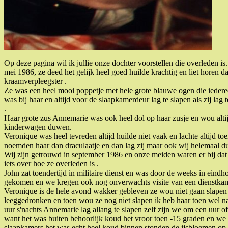
Op deze pagina wil ik jullie onze dochter voorstellen die overleden
mei 1986, ze deed het gelijk heel goed huilde krachtig en liet horen 
kraamverpleegster .
Ze was een heel mooi poppetje met hele grote blauwe ogen die iedereen
was bij haar en altijd voor de slaapkamerdeur lag te slapen als zij lag 
.
Haar grote zus Annemarie was ook heel dol op haar zusje en wou altijd
kinderwagen duwen.
Veronique was heel tevreden altijd huilde niet vaak en lachte altijd 
noemden haar dan draculaatje en dan lag zij maar ook wij helemaal dub
Wij zijn getrouwd in september 1986 en onze meiden waren er bij dat z
iets over hoe ze overleden is .
John zat toendertijd in militaire dienst en was door de weeks in eind
gekomen en we kregen ook nog onverwachts visite van een dienstka
Veronique is de hele avond wakker gebleven ze wou niet gaan slapen ze
leeggedronken en toen wou ze nog niet slapen ik heb haar toen wel na
uur s'nachts Annemarie lag allang te slapen zelf zijn we om een uur 
want het was buiten behoorlijk koud het vroor toen -15 graden en w
slaapkamers het was echt heel koud binnen stonden de ijsbloemen op d