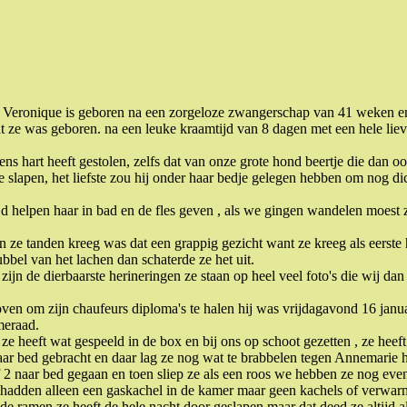
 is. Veronique is geboren na een zorgeloze zwangerschap van 41 weken 
dat ze was geboren. na een leuke kraamtijd van 8 dagen met een hele lie
s hart heeft gestolen, zelfs dat van onze grote hond beertje die dan oo
te slapen, het liefste zou hij onder haar bedje gelegen hebben om nog dich
 helpen haar in bad en de fles geven , als we gingen wandelen moest zi
toen ze tanden kreeg was dat een grappig gezicht want ze kreeg als eerst
bel van het lachen dan schaterde ze het uit.
ijn de dierbaarste herineringen ze staan op heel veel foto's die wij dan
hoven om zijn chaufeurs diploma's te halen hij was vrijdagavond 16 janu
meraad.
 heeft wat gespeeld in de box en bij ons op schoot gezetten , ze heeft 
ar bed gebracht en daar lag ze nog wat te brabbelen tegen Annemarie h
of 2 naar bed gegaan en toen sliep ze als een roos we hebben ze nog ev
e hadden alleen een gaskachel in de kamer maar geen kachels of verwar
e ramen ze heeft de hele nacht door geslapen maar dat deed ze altijd al