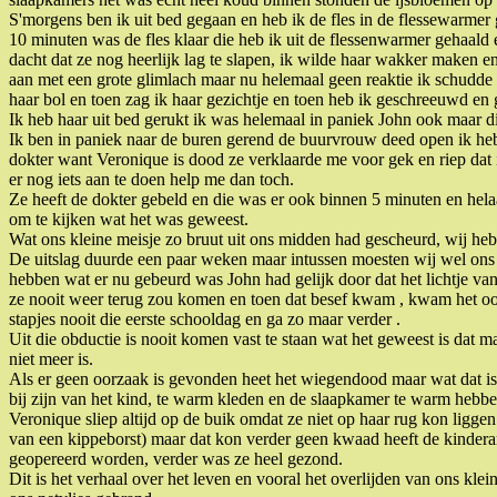
S'morgens ben ik uit bed gegaan en heb ik de fles in de flessewarmer
10 minuten was de fles klaar die heb ik uit de flessenwarmer gehaald
dacht dat ze nog heerlijk lag te slapen, ik wilde haar wakker maken 
aan met een grote glimlach maar nu helemaal geen reaktie ik schudde
haar bol en toen zag ik haar gezichtje en toen heb ik geschreeuwd en 
Ik heb haar uit bed gerukt ik was helemaal in paniek John ook maar die 
Ik ben in paniek naar de buren gerend de buurvrouw deed open ik heb
dokter want Veronique is dood ze verklaarde me voor gek en riep dat i
er nog iets aan te doen help me dan toch.
Ze heeft de dokter gebeld en die was er ook binnen 5 minuten en hela
om te kijken wat het was geweest.
Wat ons kleine meisje zo bruut uit ons midden had gescheurd, wij he
De uitslag duurde een paar weken maar intussen moesten wij wel ons 
hebben wat er nu gebeurd was John had gelijk door dat het lichtje van
ze nooit weer terug zou komen en toen dat besef kwam , kwam het oo
stapjes nooit die eerste schooldag en ga zo maar verder .
Uit die obductie is nooit komen vast te staan wat het geweest is dat m
niet meer is.
Als er geen oorzaak is gevonden heet het wiegendood maar wat dat is 
bij zijn van het kind, te warm kleden en de slaapkamer te warm hebbe
Veronique sliep altijd op de buik omdat ze niet op haar rug kon ligg
van een kippeborst) maar dat kon verder geen kwaad heeft de kinderart
geopereerd worden, verder was ze heel gezond.
Dit is het verhaal over het leven en vooral het overlijden van ons klein