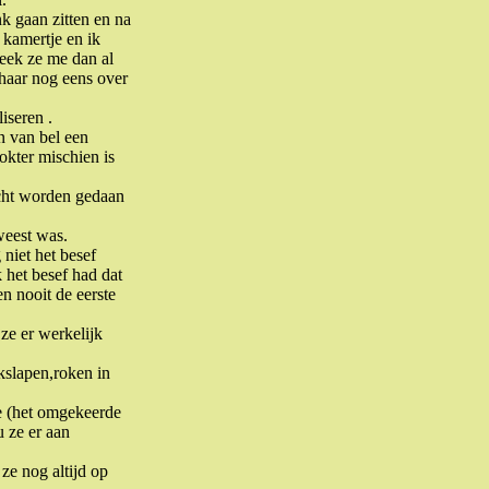
k gaan zitten en na
 kamertje en ik
keek ze me dan al
haar nog eens over
iseren .
n van bel een
okter mischien is
ocht worden gedaan
weest was.
niet het besef
 het besef had dat
n nooit de eerste
 ze er werkelijk
kslapen,roken in
je (het omgekeerde
u ze er aan
 ze nog altijd op