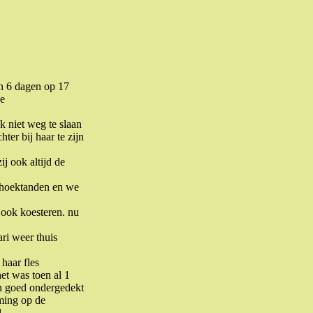
en 6 dagen op 17
ve
k niet weg te slaan
ter bij haar te zijn
j ook altijd de
e hoektanden en we
 ook koesteren. nu
ari weer thuis
haar fles
et was toen al 1
en goed ondergedekt
ming op de
.