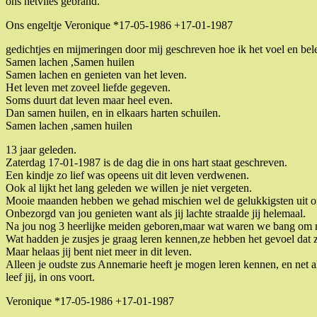
ons netvlies gebrand.
Ons engeltje Veronique *17-05-1986 +17-01-1987
gedichtjes en mijmeringen door mij geschreven hoe ik het voel en bele
Samen lachen ,Samen huilen
Samen lachen en genieten van het leven.
Het leven met zoveel liefde gegeven.
Soms duurt dat leven maar heel even.
Dan samen huilen, en in elkaars harten schuilen.
Samen lachen ,samen huilen
13 jaar geleden.
Zaterdag 17-01-1987 is de dag die in ons hart staat geschreven.
Een kindje zo lief was opeens uit dit leven verdwenen.
Ook al lijkt het lang geleden we willen je niet vergeten.
Mooie maanden hebben we gehad mischien wel de gelukkigsten uit o
Onbezorgd van jou genieten want als jij lachte straalde jij helemaal.
Na jou nog 3 heerlijke meiden geboren,maar wat waren we bang om n
Wat hadden je zusjes je graag leren kennen,ze hebben het gevoel dat 
Maar helaas jij bent niet meer in dit leven.
Alleen je oudste zus Annemarie heeft je mogen leren kennen, en net al
leef jij, in ons voort.
Veronique *17-05-1986 +17-01-1987