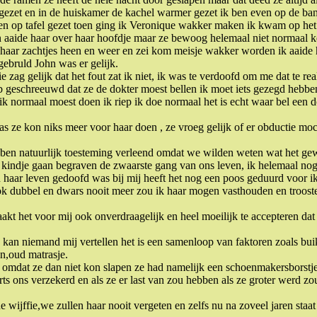
 gezet en in de huiskamer de kachel warmer gezet ik ben even op de ban
 en op tafel gezet toen ging ik Veronique wakker maken ik kwam op het
en aaide haar over haar hoofdje maar ze bewoog helemaal niet normaal 
 haar zachtjes heen en weer en zei kom meisje wakker worden ik aaide 
gebruld John was er gelijk.
zag gelijk dat het fout zat ik niet, ik was te verdoofd om me dat te real
 geschreeuwd dat ze de dokter moest bellen ik moet iets gezegd hebbe
k normaal moest doen ik riep ik doe normaal het is echt waar bel een d
as ze kon niks meer voor haar doen , ze vroeg gelijk of er obductie m
bben natuurlijk toesteming verleend omdat we wilden weten wat het ge
kindje gaan begraven de zwaarste gang van ons leven, ik helemaal nog 
 haar leven gedoofd was bij mij heeft het nog een poos geduurd voor ik
k dubbel en dwars nooit meer zou ik haar mogen vasthouden en trooste
aakt het voor mij ook onverdraagelijk en heel moeilijk te accepteren dat
kan niemand mij vertellen het is een samenloop van faktoren zoals bui
n,oud matrasje.
en omdat ze dan niet kon slapen ze had namelijk een schoenmakersborst
s ons verzekerd en als ze er last van zou hebben als ze groter werd zo
e wijffie,we zullen haar nooit vergeten en zelfs nu na zoveel jaren staat