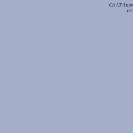
Ch AT Ange
(sa