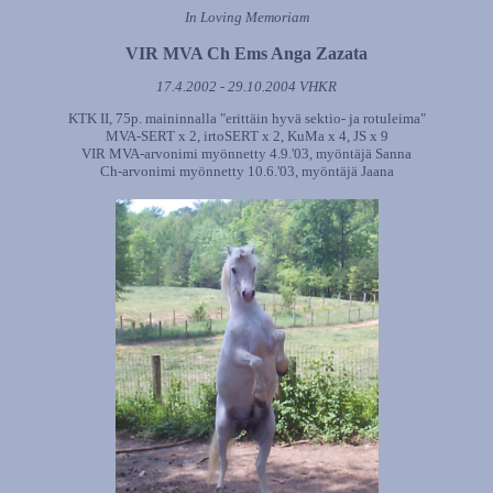
In Loving Memoriam
VIR MVA Ch Ems Anga Zazata
17.4.2002 - 29.10.2004 VHKR
KTK II, 75p. maininnalla "erittäin hyvä sektio- ja rotuleima"
MVA-SERT x 2, irtoSERT x 2, KuMa x 4, JS x 9
VIR MVA-arvonimi myönnetty 4.9.'03, myöntäjä Sanna
Ch-arvonimi myönnetty 10.6.'03, myöntäjä Jaana