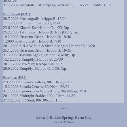
SERT, JS
3.11.2002 Kilpatalli Just Jumping; WM-oriit; ?; LKV2/?; irtoSERT, JS
Koulukisat (KRJ):
20.7.2003 Mustangtalli; helppo B; 17/20
11.7.2003 Ponipelto; helppo B; 4/30
23.6.2003 Khand; Kur Helppo C;
1/23; 3rp.
25.2.2003 Talvirinne
;
Helppo B; 3/15 (66,1); 1rp.
19.2.2003 Oriasema Orion
;
Helppo B; 19/40
1.2003 Solsting Stall
;
Helppo B; 7/30
26.1.2003 S.N.A.W Stud & Siittola Magic
;
Helppo C; 13/20
25.1.2003 Oriasema Orion
;
Helppo B; 19/35
3.1.2003 Oriasema Agave
;
Helppo B; 4/30; 1rp.
15.12.2002 Kuupöly
;
Helppo B; 25/30
30.11.2002 VWY ry
;
KN Special, 7/12
29.9.2002 Kuupöly
;
Helppo C; 1/30; 3rp.
Estekisat (ERJ):
2.3.2003 Proowan's Siittola; 90-110cm; 9/10
15.2.2003 Siittola Gener's; 80-90cm; 36/39
31.1.2003 Calobrena & White Apple; 90-100cm
; 3/10
26.1.2003 Midnight Stable; 100-110cm; 11/30
27.12.2002 FR Stud; 80-100cm; 31/35
***
kuvat ©
Hidden Springs Farm Inc.
tekstit © Hane