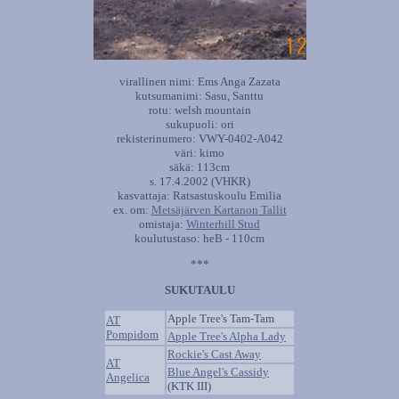
virallinen nimi: Ems Anga Zazata
kutsumanimi: Sasu, Santtu
rotu: welsh mountain
sukupuoli: ori
rekisterinumero: VWY-0402-A042
väri: kimo
säkä: 113cm
s. 17.4.2002 (VHKR)
kasvattaja: Ratsastuskoulu Emilia
ex. om:
Metsäjärven Kartanon Tallit
omistaja:
Winterhill Stud
koulutustaso: heB - 110cm
***
SUKUTAULU
Apple Tree's Tam-Tam
AT
Pompidom
Apple Tree's Alpha Lady
Rockie's Cast Away
AT
Blue Angel's Cassidy
Angelica
(KTK III)