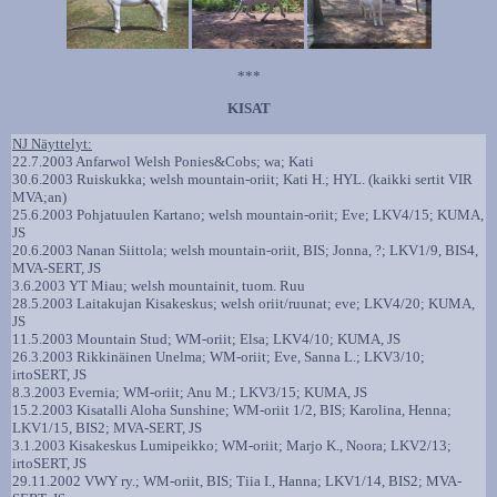
***
KISAT
NJ Näyttelyt:
22.7.2003 Anfarwol Welsh Ponies&Cobs; wa; Kati
30.6.2003 Ruiskukka; welsh mountain-oriit; Kati H.; HYL. (kaikki sertit VIR
MVA;an)
25.6.2003 Pohjatuulen Kartano; welsh mountain-oriit; Eve; LKV4/15; KUMA,
JS
20.6.2003 Nanan Siittola; welsh mountain-oriit, BIS; Jonna, ?; LKV1/9, BIS4,
MVA-SERT, JS
3.6.2003 YT Miau; welsh mountainit, tuom. Ruu
28.5.2003 Laitakujan Kisakeskus; welsh oriit/ruunat; eve; LKV4/20; KUMA,
JS
11.5.2003 Mountain Stud; WM-oriit; Elsa; LKV4/10; KUMA, JS
26.3.2003 Rikkinäinen Unelma; WM-oriit; Eve, Sanna L.; LKV3/10;
irtoSERT, JS
8.3.2003 Evernia; WM-oriit; Anu M.; LKV3/15; KUMA, JS
15.2.2003 Kisatalli Aloha Sunshine; WM-oriit 1/2, BIS; Karolina, Henna;
LKV1/15, BIS2; MVA-SERT, JS
3.1.2003 Kisakeskus Lumipeikko; WM-oriit; Marjo K., Noora; LKV2/13;
irtoSERT, JS
29.11.2002 VWY ry.; WM-oriit, BIS; Tiia I., Hanna; LKV1/14, BIS2; MVA-