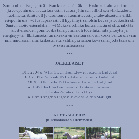
Santtu oli eloisa ja pirteä, aivan kuten emänsäkin ! Ensin kohtalona oli ruunaus
ja esteponin ura, mutta kun ostin Santun jätin sen oriiksi sen vilkkaudesta
huolimatta. Santtu oli jo tasoittunut huomattavasti ja tulevaisuutena olikin
esteponin ura ! =0) Ja lupaavasti oli hypännyt, sanoisin kovaa ja korkealta oli
Santun motto esteradalla...! =) Mukava orii iku hoitaa, mutta ei ollut mikään
aloittelijoiden poni, koska tällä ponilla oli todellakin sitä pirteyttä ja
energisyyttä ! Ilkikuriseksi tai ilkeäksi en Santtua sanoisi, koska Santtu oli vain
niin innoissaan aina kaikesta, että välillä piti sanoa kova sana, jotta tämä orii
pysyisi nahoissaan !
***
JÄLKELÄISET
10.5.2004 o.
WH's Gwyn Haul Llew
e.
Fiction's Ladybird
6.3.2004 o.
Winterhill's Carfalas
e.
Fiction's Ladybird
2.8.2003
Winterhill's Duchess
e.
Fiction's Ladybird
o.
Tiit's Cha Cha Launzawer
e.
Fantasis Lucnower
t.
Sasha Zazata
e.
Good Bye
o. Bree's Angden Light e.
Eleve's Golden Starlight
***
KUVAGALLERIA
(klikkaamalla suuremmaksi)