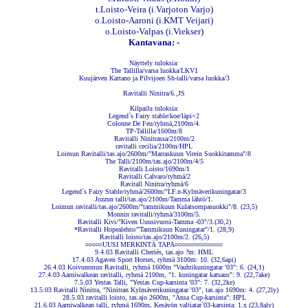
t.Loisto-Veira (i.Varjoton Varjo)
o.Loisto-Aaroni (i.KMT Veijari)
o.Loisto-Valpas (i.Viekser)
Kantavana: -
Näyttely tuloksia:
The Tallilla/varsa luokka/LKV1
Kuujärven Kartano ja Pilvijoen Sh-talli/varsa luokka/3
Ravitalli Ninitra/6.,JS
Kilpailu tuloksia:
Legend`s Fairy stable/koe/läpi=2
Colonne De Feu/ryhmä,2100m/4.
TP-Tallilla/1600m/8
Ravitalli Ninitrassa/2100m/2
ravitalli cecilia/2100m/HPL
Loimun Ravitalli/tas.ajo/2600m/"Marraskuun Virein Suokkitamma"/8
The Talli/2100m/tas.ajo/2100m/4/5
Ravitalli Loisto/1690m/1
Ravitalli Calvaro/ryhmä/2
Ravitall Ninitra/ryhmä/6
Legend`s Fairy Stable/ryhmä/2600m/"LF.n-Kylmäverikuningatar/3
Jozzun talli/tas.ajo/2100m/Tamma lähtö/1.
Loimun ravitalli/tas.ajo/2600m/"tammikuun Kulatsompasuokki"/8. (23,5)
Monnin ravitalli/ryhmä/3100m/5.
Ravitalli Kivi/"Kiven Uuusivuosi-Tamma -03"/3.(30,2)
*Ravitalli Hopealehto/"Tammikuun Kuningatar"/1. (28,9)
Ravitalli loisto/tas.ajo/2100m/2. (26,5)
¤¤¤¤¤UUSI MERKINTÄ TAPA¤¤¤¤¤¤¤¤¤¤¤¤¤¤
9.4.03 Ravitalli Cheriés, tas.ajo ?m: HML
17.4.03 Agaven Sport Horses, ryhmä 3100m: 10. (32,6api)
26.4.03 Koivummun Ravitalli, ryhmä 1600m "Vauhtikuningatar '03": 6. (24,1)
27.4.03 Aarniwalkean ravitalli, ryhmä 2100m, "1. kuningatar katsaus": 9. (22,7ake)
7.5.03 Yestas Talli, "Yestas Cup-karsinta '03": 7. (32,2ke)
13.5.03 Ravitalli Ninitra, "Ninitran Kylmäverikuningatar '03", tas.ajo 1690m: 4. (27,2ly)
28.5.03 ravitalli loisto, tas.ajo 2600m, "Ansa Cup-karsinta": HPL
21.6.03 Aarniwalkean talli, ryhmä 1690m, Kesäyön valtiatar´03-karsinta: 1.x (23,8aly)