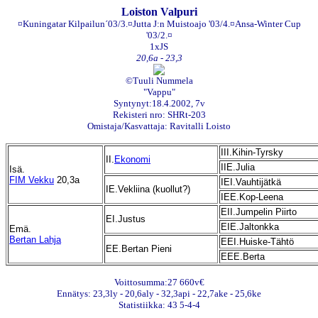
Loiston Valpuri
¤Kuningatar Kilpailun´03/3.¤Jutta J:n Muistoajo '03/4.¤Ansa-Winter Cup
'03/2.¤
1xJS
20,6a - 23,3
©Tuuli Nummela
"Vappu"
Syntynyt:18.4.2002, 7v
Rekisteri nro: SHRt-203
Omistaja/Kasvattaja: Ravitalli Loisto
III.Kihin-Tyrsky
II.
Ekonomi
IIE.Julia
Isä.
FIM Vekku
20,3a
IEI.Vauhtijätkä
IE.Vekliina (kuollut?)
IEE.Kop-Leena
EII.Jumpelin Piirto
EI.Justus
EIE.Jaltonkka
Emä.
Bertan Lahja
EEI.Huiske-Tähtö
EE.Bertan Pieni
EEE.Berta
Voittosumma:27 660v€
Ennätys: 23,3ly - 20,6aly - 32,3api - 22,7ake - 25,6ke
Statistiikka: 43 5-4-4