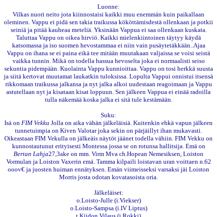
Luonne:
Vilkas nuori neito jota kiinnostaisi kaikki muu enemmän kuin paikallaan
oleminen. Vappu ei pidä sen takia traikussa kököttämisdestä ollenkaan ja potkii
seiniä ja pitää kauheaa meteliä. Yksinään Vappua ei saa ollenkaan kuskata.
Taluttaa Vappu on oikea hirviö. Kaikki mielenkiintoinen täytyy käydä
katsomassa ja iso suomen hevostammaa ei niin vain pusäytetäkkään..Ajaa
Vappu on ihana se ei paina eikä tee mitään muutakaan valjaissa se voisi seistä
vaikka tunnin. Mikä on todella hassua hevoselta joka ei normaalisti seiso
sekuntia pidempään. Kuolainta Vappu kunnioittaa. Vappu on tosi herkkä suusta
ja siitä kertovat muutamat laukatkin tuloksissa. Lopulta Vappui onnistui itsensä
rikkomaan traikussa jalkansa ja nyt jalka alkoi uudestaan reagoimaan ja Vappu
astutellaan nyt ja kisataan kisat loppuun. Sen jälkeen Vappua ei einää radoilla
tulla näkemää koska jalka ei sitä tule kestämään.
Suku:
Isä on
FIM Vekku
Jolla on aika vähän jälkeläisiä. Kuitenkin ehkä vapun jälkeen
tunnetuimpia on Kiven Valotar joka sekin on pärjäillyt ihan mukavasti.
Oikeastaan FIM Vekulla on jälkeäis näytöt jäänet todella vähiin. FIM Vekku on
kunnostautunut erityisesti Montessa jossa se on rotunsa hallitsija. Emä on
Bertan Lahja
27,3ake on mm. Virm Mva ch.Hopean Nemesiksen, Loiston
Vormulan ja Loiston Vaxerin emä. Tamma kilpaili loistavan uran voittaen n.62
ooov€ ja juosten huiman ennätyksen. Emän viimeisseksi varsaksi jäi Loiston
Morris josta odotan kovatasoista oria.
Jälkeläiset:
o.Loisto-Julle (i.Viekser)
o.Loisto-Sampsa (i.IV Liptus)
t.Kiidon Vilaus (i.Rokki)