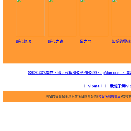
靜心觀照
靜心之路
道之門
叛逆的靈魂
$3920網路開店，即可代理SHOPPING99、JpMon.c
l
vipmall
l
我想了解ivi
網站內容圖檔來源取材來自廠商發表(
博客來網路書店
)或轉