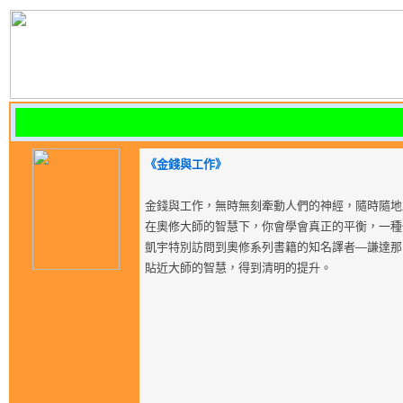
《金錢與工作》
金錢與工作，無時無刻牽動人們的神經，隨時隨地
在奧修大師的智慧下，你會學會真正的平衡，一種
凱宇特別訪問到奧修系列書籍的知名譯者—謙達那
貼近大師的智慧，得到清明的提升。