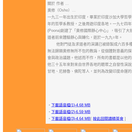
關於 作者 …
奧修（Osho）…
一九三一年出生於印度，畢業於印度沙加大學哲學
年的哲學系教授，之後周遊印度各地。一九七四年
(Poona)創建了「奧修國際靜心中心」，吸引了
道者前來體驗靜心與轉化，逝於一九九○年。
他對門徒及求道者的演講已被錄製成六百多種
無法歸類奧修無所不包的教誨，從個體對意義的探
會與政治議題。他述而不作，所有的書都是以他的
他三十五年來對來自世界各地的聽眾之自發性演說
甘地、尼赫魯、佛陀等人，並列為改變印度命運的
‧
下載語音檔(1)-4.68 MB
‧
下載語音檔(2)-6.59 MB
‧
下載語音檔(3)-4.64 MB
[
按此回閱讀精英會
]