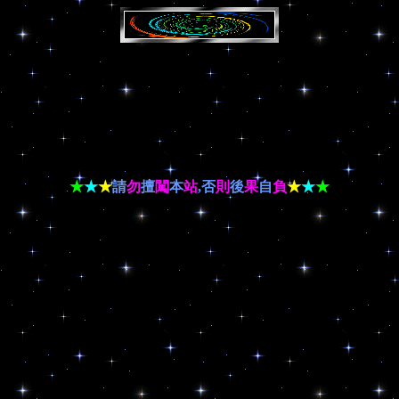
★
★
★
請
勿
擅
闖
本
站
,否
則
後
果
自
負
★
★
★