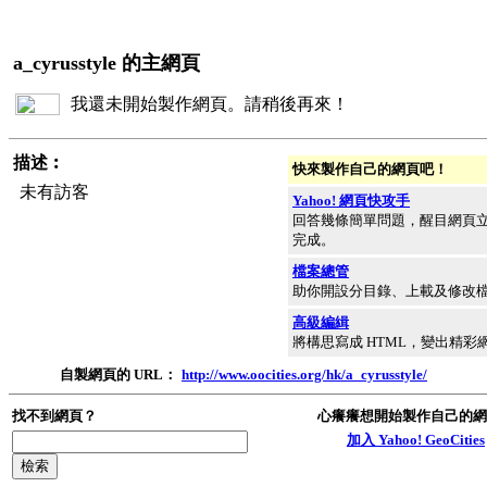
a_cyrusstyle 的主網頁
我還未開始製作網頁。請稍後再來！
描述︰
快來製作自己的網頁吧！
未有訪客
Yahoo! 網頁快攻手
回答幾條簡單問題，醒目網頁
完成。
檔案總管
助你開設分目錄、上載及修改
高級編緝
將構思寫成 HTML，變出精彩
自製網頁的 URL：
http://www.oocities.org/hk/a_cyrusstyle/
找不到網頁？
心癢癢想開始製作自己的網
加入 Yahoo! GeoCities