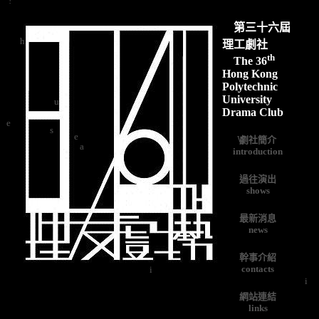
第三十六屆
h
理工劇社
th
The
36
Hong Kong
Polytechnic
u
University
Drama Club
e
s
e
W
a
劇社簡介
i
ntroduction
過往演出
shows
最新消息
news
幹事介紹
i
contacts
i
網站連結
links