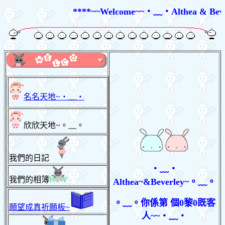
****~~Welcome~~‧
﹏
‧Althea & Beve
名名天地~‧﹏‧
欣欣天地~。﹏。
我們的日記
‧﹏‧
我們的相簿
Althea~&Beverley~
。﹏。
。﹏。你係第
個0黎0既客
願望成真祈願板~
人~~‧﹏‧