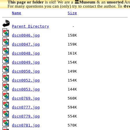
This page or folder
is old! We are a 🏛️
Museum
& an
unsorted
Arc
For many questions you can (only) try to contact the author. To
r
🚫
Name
Size
Parent Directory
dscn0046.jpg
dscn0047.jpg
dscn0048.jpg
dscn0049.jpg
dscn0050.jpg
dscn0052.jpg
dscn0053.jpg
dscn0769.jpg
dscn0777.jpg
dscn0779.jpg
dscn0781.jpg