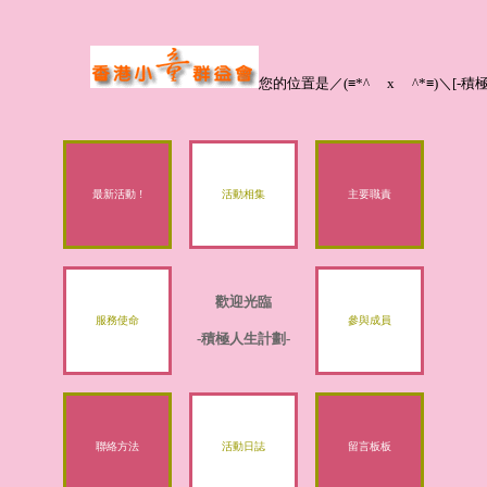
您的位置是／(≡*^ x ^*≡)＼[-積
最新活動 !
活動相集
主要職責
歡迎光臨
服務使命
參與成員
-積極人生計劃-
聯絡方法
活動日誌
留言板板