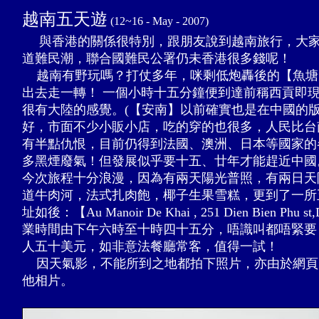
越南五天遊
(12~16 - May - 2007)
與香港的關係很特別，跟朋友說到越南旅行，大
道難民潮，聯合國難民公署仍未香港很多錢呢！
越南有野玩嗎？打仗多年，咪剩低炮轟後的【魚塘
出去走一轉！ 一個小時十五分鐘便到達前稱西貢即
很有大陸的感覺。(【安南】以前確實也是在中國的
好，市面不少小販小店，吃的穿的也很多，人民比台
有半點仇恨，目前仍得到法國、澳洲、日本等國家的
多黑煙廢氣！但發展似乎要十五、廿年才能趕近中國
今次旅程十分浪漫，因為有兩天陽光普照，有兩日天
道牛肉河，法式扎肉飽，椰子生果雪糕，更到了一所
址如後：【Au Manoir De Khai , 251 Dien Bien Phu st
業時間由下午六時至十時四十五分，唔識叫都唔緊要，有多
人五十美元，如非意法餐廳常客，值得一試！
因天氣影，不能所到之地都拍下照片，亦由於網頁
他相片。