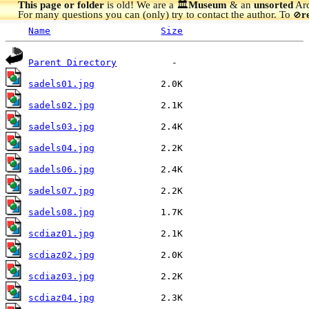
This page or folder
is old! We are a 🏛️
Museum
& an
unsorted
Arc
For many questions you can (only) try to contact the author. To
r
🚫
Name
Size
Parent Directory
sadels01.jpg
sadels02.jpg
sadels03.jpg
sadels04.jpg
sadels06.jpg
sadels07.jpg
sadels08.jpg
scdiaz01.jpg
scdiaz02.jpg
scdiaz03.jpg
scdiaz04.jpg