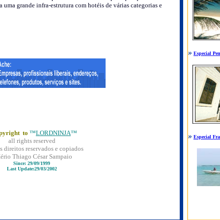
a uma grande infra-estrutura com hotéis de várias categorias e
»
Especial Pe
yright to
™
LORDNINJA
™
»
Especial Fra
all rights reserved
s direitos reservados e copiados
ério Thiago César Sampai
o
Since: 29/09/1999
Last Update:
29/03/2002