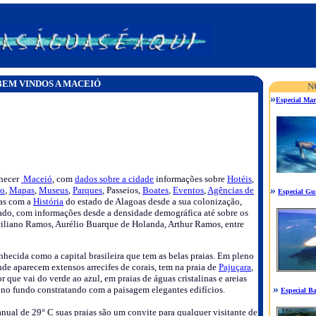
BEM VINDOS A MACEIÓ
N
»
Especial Mar
nhecer
Maceió
, com
dados sobre a cidade
informações sobre
Hotéis
,
»
co
,
Mapas
,
Museus
,
Parques
, Passeios,
Boates
,
Eventos
,
Agências de
Especial G
nas com a
História
do estado de Alagoas desde a sua colonização,
ado, com informações desde a densidade demográfica até sobre os
aciliano Ramos, Aurélio Buarque de Holanda, Arthur Ramos, entre
hecida como a capital brasileira que tem as belas praias. Em pleno
nde aparecem extensos arrecifes de corais, tem na praia de
Pajuçara
,
 que vai do verde ao azul, em praias de águas cristalinas e areias
»
 no fundo constratando com a paisagem elegantes edifícios.
Especial B
al de 29° C suas praias são um convite para qualquer visitante de