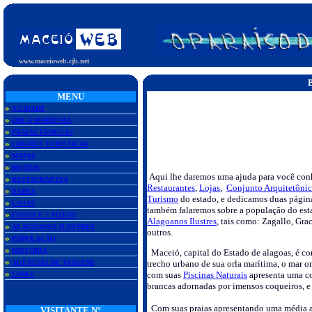
www.maceioweb.cjb.net
MENU
»
A CIDADE
»
ORLA MARÍTIMA
»
PRAIAS FAMOSAS
»
CIDADES TURISTICAS
»
MAPAS
»
HOTÉIS
Aqui lhe daremos uma ajuda para você co
»
RESTAURANTES
Restaurantes
,
Lojas
,
Conjunto Arquitetôni
»
BARES
Turismo
do estado, e dedicamos duas pági
»
LOJAS
também falaremos sobre a população do est
»
FOTOS E + FOTOS
Alagoanos Ilustres
, tais como: Zagallo, Gr
»
ALAGOANOS ILUSTRES
outros.
»
POPULAÇÃO
»
HISTÓRIA
Maceió, capital do Estado de alagoas, é con
»
AGÊNCIAS DE VIAGENS
trecho urbano de sua orla marítima, o mar o
»
com suas
Piscinas Naturais
apresenta uma cor
LINKS
brancas adornadas por imensos coqueiros, e
Com suas praias apresentando uma média anu
VISITANTE N°