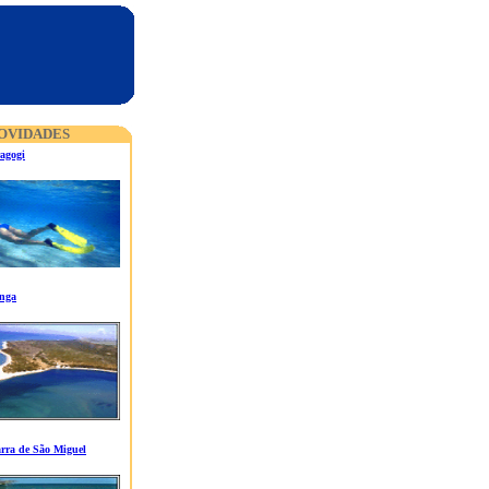
OVIDADES
agogi
unga
arra de São Miguel