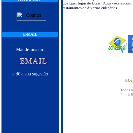
qualquer lugar do Brasil. Aqui você encontr
restaurantes de diversas culinárias.
E-MAIL
Mande-nos um
e dê a sua sugestão
©Cop
todos o
à H