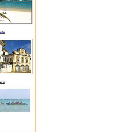
nedo
ncês